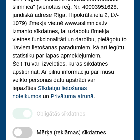
iesniegšanas
лікарні та співпраця з
slimnīca" (vienotais reģ. Nr. 40003951628,
kārtība
Україною
juridiskā adrese Rīga, Hipokrāta iela 2, LV-
1079) tīmekļa vietnē www.aslimnica.lv
Kā pie mums nokļūt
izmanto sīkdatnes, lai uzlabotu tīmekļa
vietnes funkcionalitāti un darbību, pielāgotu to
Rēķinu apmaksas
Taviem lietošanas paradumiem, kā arī iegūtu
ceļvedis
statistiku par lapas apmeklējumiem.
Šeit Tu vari izvēlēties, kuras sīkdatnes
Rekvizīti un
apstiprināt. Ar pilnu informāciju par mūsu
ārstniecības
veikto personas datu apstrādi var
iestādes kods
iepazīties
Sīkdatņu lietošanas
010000234
noteikumos
un
Privātuma atrunā
.
Maksas
Obligātās sīkdatnes
pakalpojumu
cenrādis
Mērķa (reklāmas) sīkdatnes