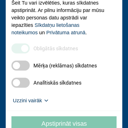
Šeit Tu vari izvēlēties, kuras sīkdatnes
Rekvizīti un
apstiprināt. Ar pilnu informāciju par mūsu
ārstniecības
veikto personas datu apstrādi var
iestādes kods
iepazīties
Sīkdatņu lietošanas
noteikumos
un
Privātuma atrunā
.
010000234
Maksas
Obligātās sīkdatnes
pakalpojumu
cenrādis
Mērķa (reklāmas) sīkdatnes
Analītiskās sīkdatnes
Uz sākumu
Uzzini vairāk
Rīgas Austrumu klīniskā universitātes
© SIA "Rīgas Austrumu klīniskā universitātes
slimnīca, turpmāk – Pārzinis, sīkdatņu
Apstiprināt visas
slimnīca"