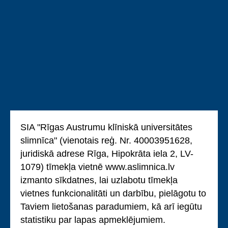
Kontakti
Privātuma atruna
Pacientu
apmeklējumi
Klientu un pacientu
rokasgrāmata
Iekšējās kārtības
noteikumi
Austrumu slimnīcas
atbalsts Ukrainai
Pacienta
atsauksmju/sūdzību
Підтримка Східної
SIA "Rīgas Austrumu klīniskā universitātes
iesniegšanas
лікарні та співпраця з
slimnīca" (vienotais reģ. Nr. 40003951628,
kārtība
Україною
juridiskā adrese Rīga, Hipokrāta iela 2, LV-
1079) tīmekļa vietnē www.aslimnica.lv
Kā pie mums nokļūt
izmanto sīkdatnes, lai uzlabotu tīmekļa
vietnes funkcionalitāti un darbību, pielāgotu to
Rēķinu apmaksas
Taviem lietošanas paradumiem, kā arī iegūtu
ceļvedis
statistiku par lapas apmeklējumiem.