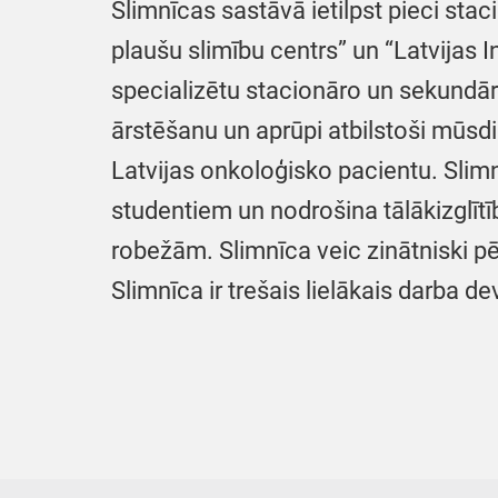
Slimnīcas sastāvā ietilpst pieci stac
plaušu slimību centrs” un “Latvijas I
specializētu stacionāro un sekundār
ārstēšanu un aprūpi atbilstoši mūsd
Latvijas onkoloģisko pacientu. Slimn
studentiem un nodrošina tālākizglītī
robežām. Slimnīca veic zinātniski p
Slimnīca ir trešais lielākais darba de