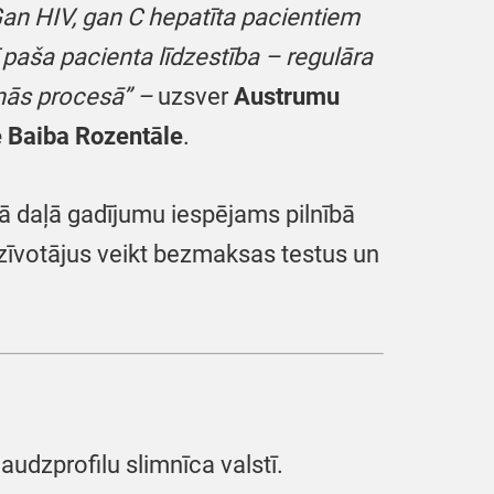
Gan HIV, gan C hepatīta pacientiem
ī paša pacienta līdzestība – regulāra
anās procesā” –
uzsver
Austrumu
 Baiba Rozentāle
.
jā daļā gadījumu iespējams pilnībā
dzīvotājus veikt bezmaksas testus un
audzprofilu slimnīca valstī.