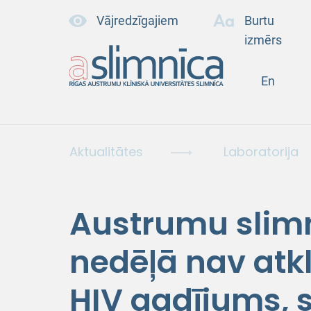
Vājredzīgajiem
Burtu
izmērs
En
Aktualitātes
Laboratorija
Austrumu slim
nedēļā nav atk
HIV gadījums, 