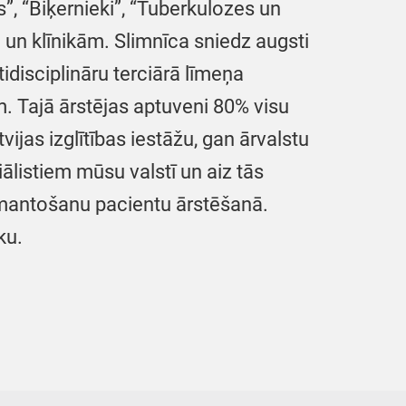
s”, “Biķernieki”, “Tuberkulozes un
m un klīnikām. Slimnīca sniedz augsti
disciplināru terciārā līmeņa
. Tajā ārstējas aptuveni 80% visu
jas izglītības iestāžu, gan ārvalstu
ālistiem mūsu valstī un aiz tās
izmantošanu pacientu ārstēšanā.
ku.