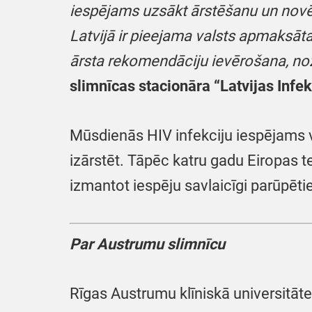
iespējams uzsākt ārstēšanu un novēr
Latvijā ir pieejama valsts apmaksāta 
ārsta rekomendāciju ievērošana, noz
slimnīcas stacionāra “Latvijas Infek
Mūsdienās HIV infekciju iespējams ve
izārstēt. Tāpēc katru gadu Eiropas 
izmantot iespēju savlaicīgi parūpēti
Par Austrumu slimnīcu
Rīgas Austrumu klīniskā universitātes