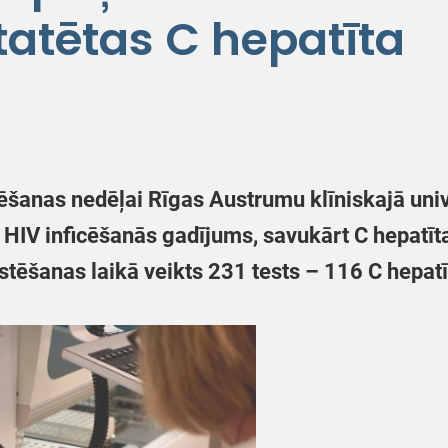
tatētas C hepatīta
tēšanas nedēļai Rīgas Austrumu klīniskajā uni
s HIV inficēšanās gadījums, savukārt C hepatīt
ēšanas laikā veikts 231 tests – 116 C hepatīt