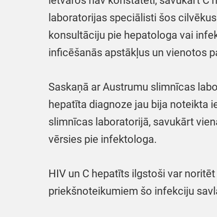
ietvaros nav konstatēti, savukārt C 
laboratorijas speciālisti šos cilvēk
konsultāciju pie hepatologa vai infe
inficēšanās apstākļus un vienotos 
Saskaņā ar Austrumu slimnīcas labo
hepatīta diagnoze jau bija noteikta
slimnīcas laboratorijā, savukārt vien
vērsies pie infektologa.
HIV un C hepatīts ilgstoši var norit
priekšnoteikumiem šo infekciju savla