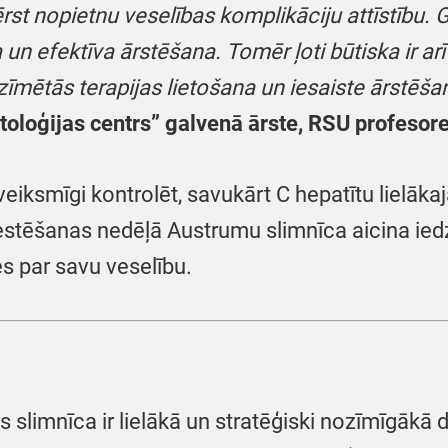
st nopietnu veselības komplikāciju attīstību. 
un efektīva ārstēšana. Tomēr ļoti būtiska ir ar
īmētās terapijas lietošana un iesaiste ārstēš
toloģijas centrs” galvenā ārste,
RSU profesore
iksmīgi kontrolēt, savukārt C hepatītu lielāka
testēšanas nedēļā Austrumu slimnīca aicina ie
es par savu veselību.
 slimnīca ir lielākā un stratēģiski nozīmīgākā d