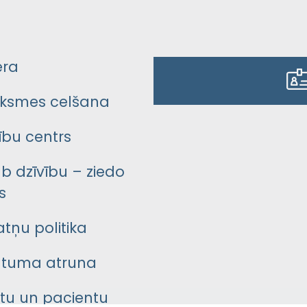
era
ksmes celšana
bu centrs
āb dzīvību – ziedo
s
atņu politika
ātuma atruna
ntu un pacientu