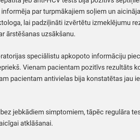
hepatīta jeb anti-HCV tests bija pozitīvs septi
us informēja par turpmākajiem soļiem un aicināj
ktologa, lai padziļināti izvērtētu izmeklējumu r
par ārstēšanas uzsākšanu.
ratorijas speciālistu apkopoto informāciju pi
 iepriekš. Vienam pacientam pozitīvs rezultāts 
am pacientam antivielas bija konstatētas jau iep
ēt bez jebkādiem simptomiem, tāpēc regulāra te
icīgai atklāšanai.