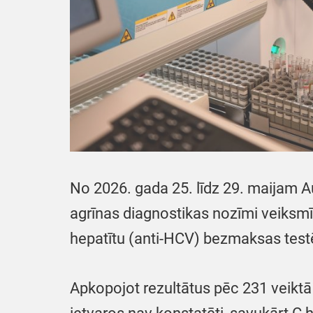
No 2026. gada 25. līdz 29. maijam Au
agrīnas diagnostikas nozīmi veiksmī
hepatītu (anti-HCV) bezmaksas testē
Apkopojot rezultātus pēc 231 veiktā 