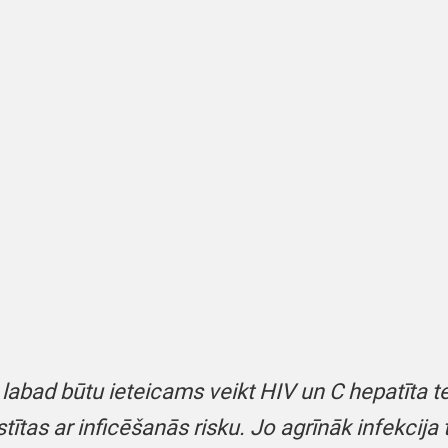
bad būtu ieteicams veikt HIV un C hepatīta testu
stītas ar inficēšanās risku. Jo agrīnāk infekcija 