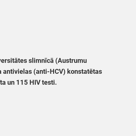
versitātes slimnīcā (Austrumu
a antivielas (anti-HCV) konstatētas
a un 115 HIV testi.