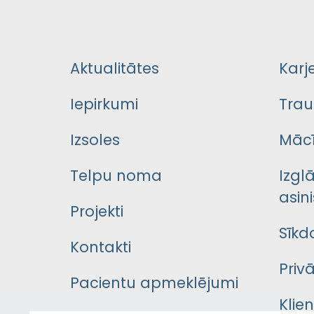
Aktualitātes
Karj
Iepirkumi
Trau
Izsoles
Mācī
Telpu noma
Izgl
asini
Projekti
Sīkd
Kontakti
Priv
Pacientu apmeklējumi
Klie