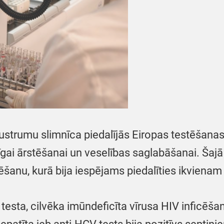
strumu slimnīca piedalījās Eiropas testēšanas 
gai ārstēšanai un veselības saglabāšanai. Šajā 
šanu, kurā bija iespējams piedalīties ikvienam
testa, cilvēka imūndeficīta vīrusa HIV inficēš