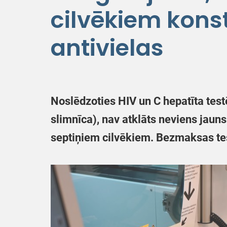
cilvēkiem kons
antivielas
Noslēdzoties HIV un C hepatīta tes
slimnīca), nav atklāts neviens jaun
septiņiem cilvēkiem. Bezmaksas test