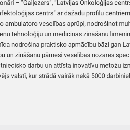
ionāri – “Gaiļezers”, “Latvijas Onkoloģijas centr
nfektoloģijas centrs” ar dažādu profilu centrie
o ambulatoro veselības aprūpi, nodrošinot multi
ienu tehnoloģiju un medicīnas zināšanu līmenim
īca nodrošina praktisko apmācību bāzi gan Latvi
bu un zināšanu pārnesi veselības nozares speci
ētniecisko darbu un attīsta inovatīvu metožu 
vējs valstī, kur strādā vairāk nekā 5000 darbinie