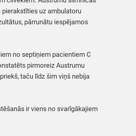
ņiem cilvēkiem. Austrumu slimnīcas
a pierakstīties uz ambulatoru
ezultātus, pārrunātu iespējamos
eciem no septiņiem pacientiem C
konstatēts pirmoreiz Austrumu
riekš, taču līdz šim viņš nebija
stēšanās ir viens no svarīgākajiem