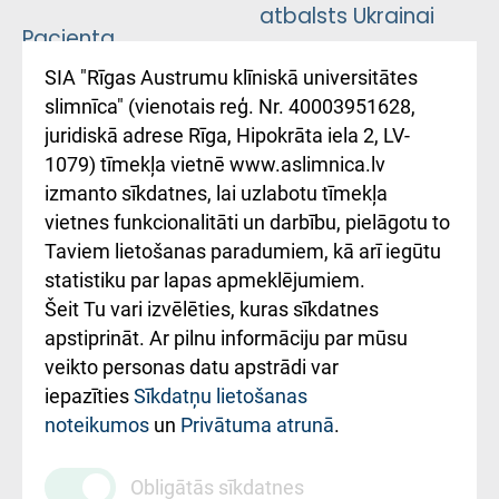
atbalsts Ukrainai
Pacienta
atsauksmju/sūdzību
Підтримка Східної
SIA "Rīgas Austrumu klīniskā universitātes
iesniegšanas
лікарні та співпраця з
slimnīca" (vienotais reģ. Nr. 40003951628,
kārtība
Україною
juridiskā adrese Rīga, Hipokrāta iela 2, LV-
1079) tīmekļa vietnē www.aslimnica.lv
Kā pie mums nokļūt
izmanto sīkdatnes, lai uzlabotu tīmekļa
vietnes funkcionalitāti un darbību, pielāgotu to
Rēķinu apmaksas
Taviem lietošanas paradumiem, kā arī iegūtu
ceļvedis
statistiku par lapas apmeklējumiem.
Šeit Tu vari izvēlēties, kuras sīkdatnes
Rekvizīti un
apstiprināt. Ar pilnu informāciju par mūsu
ārstniecības
veikto personas datu apstrādi var
iestādes kods
iepazīties
Sīkdatņu lietošanas
noteikumos
un
Privātuma atrunā
.
010000234
Maksas
Obligātās sīkdatnes