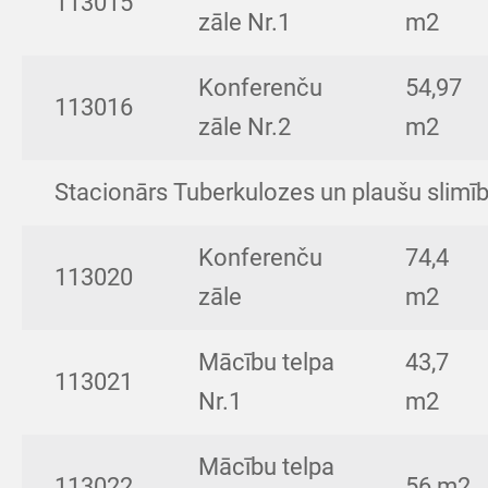
113015
zāle Nr.1
m2
Konferenču
54,97
113016
zāle Nr.2
m2
Stacionārs Tuberkulozes un plaušu slimīb
Konferenču
74,4
113020
zāle
m2
Mācību telpa
43,7
113021
Nr.1
m2
Mācību telpa
113022
56 m2