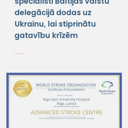
speciālisti Baltijas valstu
delegācijā dodas uz
Ukrainu, lai stiprinātu
gatavību krīzēm