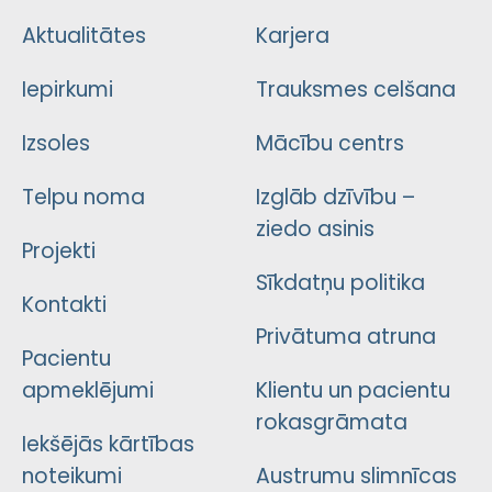
Aktualitātes
Karjera
Iepirkumi
Trauksmes celšana
Izsoles
Mācību centrs
Telpu noma
Izglāb dzīvību –
ziedo asinis
Projekti
Sīkdatņu politika
Kontakti
Privātuma atruna
Pacientu
apmeklējumi
Klientu un pacientu
rokasgrāmata
Iekšējās kārtības
noteikumi
Austrumu slimnīcas