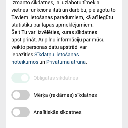
Kā pie mums nokļūt
izmanto sīkdatnes, lai uzlabotu tīmekļa
vietnes funkcionalitāti un darbību, pielāgotu to
Rēķinu apmaksas
Taviem lietošanas paradumiem, kā arī iegūtu
ceļvedis
statistiku par lapas apmeklējumiem.
Šeit Tu vari izvēlēties, kuras sīkdatnes
Rekvizīti un
apstiprināt. Ar pilnu informāciju par mūsu
ārstniecības
veikto personas datu apstrādi var
iestādes kods
iepazīties
Sīkdatņu lietošanas
noteikumos
un
Privātuma atrunā
.
010000234
Maksas
Obligātās sīkdatnes
pakalpojumu
cenrādis
Mērķa (reklāmas) sīkdatnes
Analītiskās sīkdatnes
Uz sākumu