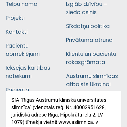
Telpu noma
Izglāb dzīvību –
ziedo asinis
Projekti
Sīkdatņu politika
Kontakti
Privātuma atruna
Pacientu
apmeklējumi
Klientu un pacientu
rokasgrāmata
Iekšējās kārtības
noteikumi
Austrumu slimnīcas
atbalsts Ukrainai
Pacienta
atsauksmju/sūdzību
Підтримка Східної
SIA "Rīgas Austrumu klīniskā universitātes
iesniegšanas
лікарні та співпраця з
slimnīca" (vienotais reģ. Nr. 40003951628,
kārtība
Україною
juridiskā adrese Rīga, Hipokrāta iela 2, LV-
1079) tīmekļa vietnē www.aslimnica.lv