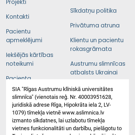
Projekti
Sīkdatņu politika
Kontakti
Privātuma atruna
Pacientu
apmeklējumi
Klientu un pacientu
rokasgrāmata
Iekšējās kārtības
noteikumi
Austrumu slimnīcas
atbalsts Ukrainai
Pacienta
atsauksmju/sūdzību
Підтримка Східної
SIA "Rīgas Austrumu klīniskā universitātes
iesniegšanas
лікарні та співпраця з
slimnīca" (vienotais reģ. Nr. 40003951628,
kārtība
Україною
juridiskā adrese Rīga, Hipokrāta iela 2, LV-
1079) tīmekļa vietnē www.aslimnica.lv
Kā pie mums nokļūt
izmanto sīkdatnes, lai uzlabotu tīmekļa
vietnes funkcionalitāti un darbību, pielāgotu to
Rēķinu apmaksas