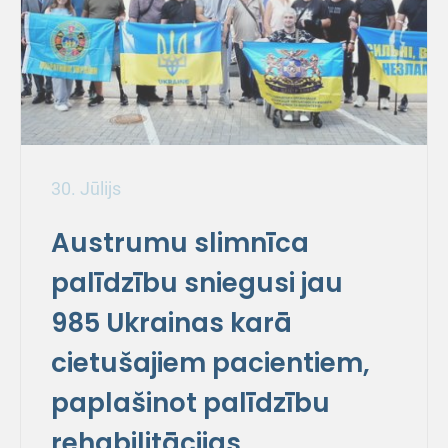
30. Jūlijs
Austrumu slimnīca
palīdzību sniegusi jau
985 Ukrainas karā
cietušajiem pacientiem,
paplašinot palīdzību
rehabilitācijas