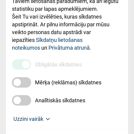
Taviem lietošanas paradumiem, kā arī iegūtu
ceļvedis
statistiku par lapas apmeklējumiem.
Šeit Tu vari izvēlēties, kuras sīkdatnes
Rekvizīti un
apstiprināt. Ar pilnu informāciju par mūsu
ārstniecības
veikto personas datu apstrādi var
iestādes kods
iepazīties
Sīkdatņu lietošanas
noteikumos
un
Privātuma atrunā
.
010000234
Maksas
Obligātās sīkdatnes
pakalpojumu
cenrādis
Mērķa (reklāmas) sīkdatnes
Analītiskās sīkdatnes
Uz sākumu
Uzzini vairāk
Rīgas Austrumu klīniskā universitātes