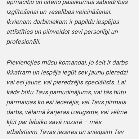
apmācību un īsteno pasākumus sabiedrības
izglītošanai un veselības veicināšanai.
Ikvienam darbiniekam ir papildu iespējas
attīstīties un pilnveidot sevi personīgi un
profesionāli.
Pievienojies mūsu komandai, jo šeit ir darbs
ikkatram un iespēja iegūt sev jaunu pieredzi
vai esi jauns, vai pieredzējis speciālists. Lai
kāds būtu Tavs pamudinājums, vai tās būtu
pārmaiņas ko esi iecerējis, vai Tavs pirmais
darbs, vēlamā karjeras izaugsme, vai vēlme
kļūt par labāko savā nozarē – mēs
atbalstīsim Tavas ieceres un sniegsim Tev