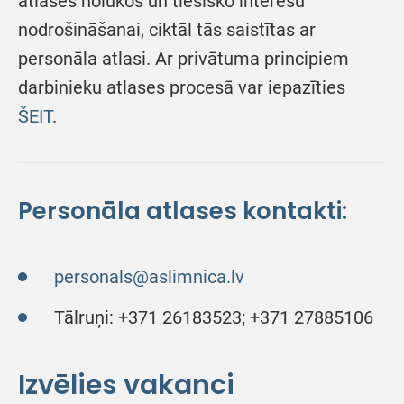
atlases nolūkos un tiesisko interešu
nodrošināšanai, ciktāl tās saistītas ar
personāla atlasi. Ar privātuma principiem
darbinieku atlases procesā var iepazīties
ŠEIT
.
Personāla atlases kontakti:
personals@aslimnica.lv
Tālruņi: +371 26183523; +371 27885106
Izvēlies vakanci