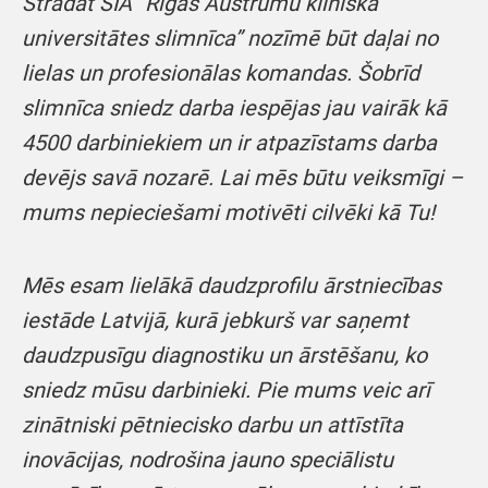
Strādāt SIA “Rīgas Austrumu klīniskā
universitātes slimnīca” nozīmē būt daļai no
lielas un profesionālas komandas. Šobrīd
slimnīca sniedz darba iespējas jau vairāk kā
4500 darbiniekiem un ir atpazīstams darba
devējs savā nozarē. Lai mēs būtu veiksmīgi –
mums nepieciešami motivēti cilvēki kā Tu!
Mēs esam lielākā daudzprofilu ārstniecības
iestāde Latvijā, kurā jebkurš var saņemt
daudzpusīgu diagnostiku un ārstēšanu, ko
sniedz mūsu darbinieki. Pie mums veic arī
zinātniski pētniecisko darbu un attīstīta
inovācijas, nodrošina jauno speciālistu