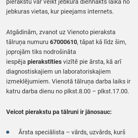
pierakstu var veikt jebkurā diennakts laikā no
jebkuras vietas, kur pieejams internets.
Atgādinām, zvanot uz Vienoto pieraksta
tālruņa numuru
67000610
, tāpat kā līdz šim,
joprojām tiks nodrošināta
iespēja
pierakstīties
vizītē pie ārsta, kā arī
diagnostiskajiem un laboratoriskajiem
izmeklējumiem. Vienotā tālruņa darba laiks ir
katru darba dienu no plkst.8.00 – plkst.17.00.
Veicot pierakstu pa tālruni ir jānosauc:
Ārsta speciālista – vārds, uzvārds, kurš