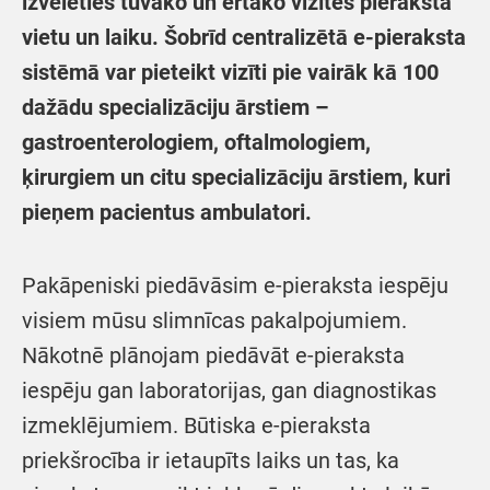
izvēlēties tuvāko un ērtāko vizītes pieraksta
vietu un laiku. Šobrīd centralizētā e-pieraksta
sistēmā var pieteikt vizīti pie vairāk kā 100
dažādu specializāciju ārstiem –
gastroenterologiem, oftalmologiem,
ķirurgiem un citu specializāciju ārstiem, kuri
pieņem pacientus ambulatori.
Pakāpeniski piedāvāsim e-pieraksta iespēju
visiem mūsu slimnīcas pakalpojumiem.
Nākotnē plānojam piedāvāt e-pieraksta
iespēju gan laboratorijas, gan diagnostikas
izmeklējumiem. Būtiska e-pieraksta
priekšrocība ir ietaupīts laiks un tas, ka