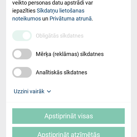
ārstniecības
veikto personas datu apstrādi var
iestādes kods
iepazīties
Sīkdatņu lietošanas
noteikumos
un
Privātuma atrunā
.
010000234
Maksas
Obligātās sīkdatnes
pakalpojumu
cenrādis
Mērķa (reklāmas) sīkdatnes
Analītiskās sīkdatnes
Uz sākumu
Uzzini vairāk
Rīgas Austrumu klīniskā universitātes
© SIA "Rīgas Austrumu klīniskā universitātes
slimnīca, turpmāk – Pārzinis, sīkdatņu
Apstiprināt visas
slimnīca"
izmantošanas politikas mērķis ir sniegt
fiziskajai personai/klientam – informāciju par
Apstiprināt atzīmētās