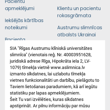
Pacientu
apmeklējumi
Klientu un pacientu
rokasgrāmata
Iekšējās kārtības
noteikumi
Austrumu slimnīcas
atbalsts Ukrainai
Pacienta
atsauksmju/sūdzību
Підтримка Східної
SIA "Rīgas Austrumu klīniskā universitātes
iesniegšanas
лікарні та співпраця з
slimnīca" (vienotais reģ. Nr. 40003951628,
kārtība
Україною
juridiskā adrese Rīga, Hipokrāta iela 2, LV-
1079) tīmekļa vietnē www.aslimnica.lv
Kā pie mums nokļūt
izmanto sīkdatnes, lai uzlabotu tīmekļa
vietnes funkcionalitāti un darbību, pielāgotu to
Rēķinu apmaksas
Taviem lietošanas paradumiem, kā arī iegūtu
ceļvedis
statistiku par lapas apmeklējumiem.
Šeit Tu vari izvēlēties, kuras sīkdatnes
Rekvizīti un
apstiprināt. Ar pilnu informāciju par mūsu