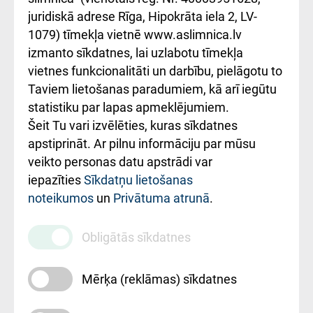
kārtība
Україною
juridiskā adrese Rīga, Hipokrāta iela 2, LV-
1079) tīmekļa vietnē www.aslimnica.lv
Kā pie mums nokļūt
izmanto sīkdatnes, lai uzlabotu tīmekļa
vietnes funkcionalitāti un darbību, pielāgotu to
Rēķinu apmaksas
Taviem lietošanas paradumiem, kā arī iegūtu
ceļvedis
statistiku par lapas apmeklējumiem.
Šeit Tu vari izvēlēties, kuras sīkdatnes
Rekvizīti un
apstiprināt. Ar pilnu informāciju par mūsu
ārstniecības
veikto personas datu apstrādi var
iestādes kods
iepazīties
Sīkdatņu lietošanas
noteikumos
un
Privātuma atrunā
.
010000234
Maksas
Obligātās sīkdatnes
pakalpojumu
cenrādis
Mērķa (reklāmas) sīkdatnes