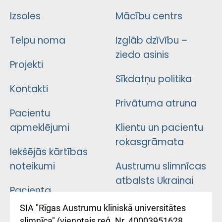
Izsoles
Mācību centrs
Telpu noma
Izglāb dzīvību –
ziedo asinis
Projekti
Sīkdatņu politika
Kontakti
Privātuma atruna
Pacientu
apmeklējumi
Klientu un pacientu
rokasgrāmata
Iekšējās kārtības
noteikumi
Austrumu slimnīcas
atbalsts Ukrainai
Pacienta
atsauksmju/sūdzību
Підтримка Східної
SIA "Rīgas Austrumu klīniskā universitātes
iesniegšanas
лікарні та співпраця з
slimnīca" (vienotais reģ. Nr. 40003951628,