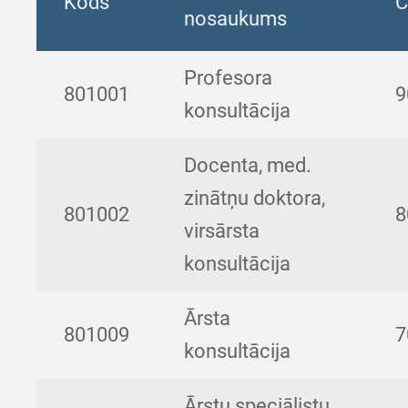
Kods
C
nosaukums
Profesora
801001
9
konsultācija
Docenta, med.
zinātņu doktora,
801002
8
virsārsta
konsultācija
Ārsta
801009
7
konsultācija
Ārstu speciālistu