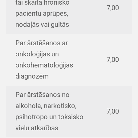
tai skaitā hronisko
7,00
pacientu aprūpes,
nodaļās vai gultās
Par ārstēšanos ar
onkoloģijas un
7,00
onkohematoloģijas
diagnozēm
Par ārstēšanos no
alkohola, narkotisko,
7,00
psihotropo un toksisko
vielu atkarības