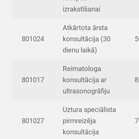
izrakstīšanai
Atkārtota ārsta
801024
konsultācija (30
5
dienu laikā)
Reimatologa
801017
konsultācija ar
8
ultrasonogrāfiju
Uztura speciālista
801027
pirmreizēja
7
konsultācija