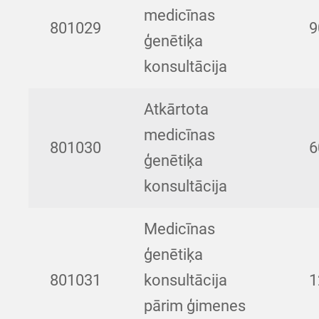
medicīnas
801029
9
ģenētiķa
konsultācija
Atkārtota
medicīnas
801030
6
ģenētiķa
konsultācija
Medicīnas
ģenētiķa
801031
konsultācija
1
pārim ģimenes