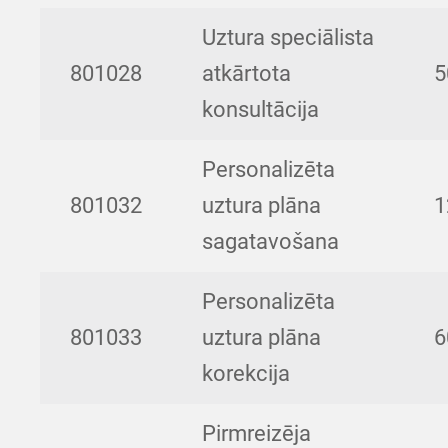
Uztura speciālista
801028
atkārtota
5
konsultācija
Personalizēta
801032
uztura plāna
1
sagatavošana
Personalizēta
801033
uztura plāna
6
korekcija
Pirmreizēja