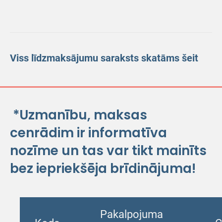
Viss līdzmaksājumu saraksts skatāms šeit
*Uzmanību, maksas
cenrādim ir informatīva
nozīme un tas var tikt mainīts
bez iepriekšēja brīdinājuma!
Pakalpojuma