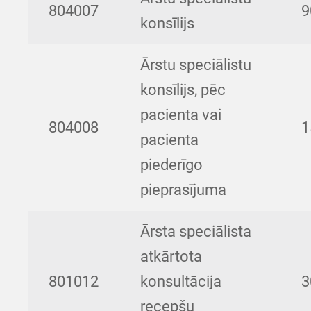
804007
9
konsīlijs
Ārstu speciālistu
konsīlijs, pēc
pacienta vai
804008
1
pacienta
piederīgo
pieprasījuma
Ārsta speciālista
atkārtota
801012
konsultācija
3
recepšu