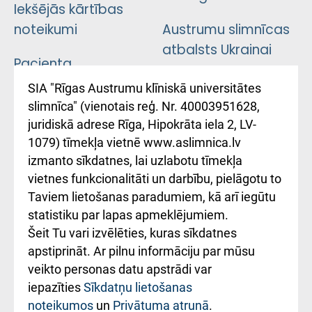
Iekšējās kārtības
noteikumi
Austrumu slimnīcas
atbalsts Ukrainai
Pacienta
atsauksmju/sūdzību
Підтримка Східної
SIA "Rīgas Austrumu klīniskā universitātes
iesniegšanas
лікарні та співпраця з
slimnīca" (vienotais reģ. Nr. 40003951628,
kārtība
Україною
juridiskā adrese Rīga, Hipokrāta iela 2, LV-
1079) tīmekļa vietnē www.aslimnica.lv
Kā pie mums nokļūt
izmanto sīkdatnes, lai uzlabotu tīmekļa
vietnes funkcionalitāti un darbību, pielāgotu to
Rēķinu apmaksas
Taviem lietošanas paradumiem, kā arī iegūtu
ceļvedis
statistiku par lapas apmeklējumiem.
Šeit Tu vari izvēlēties, kuras sīkdatnes
Rekvizīti un
apstiprināt. Ar pilnu informāciju par mūsu
ārstniecības
veikto personas datu apstrādi var
iestādes kods
iepazīties
Sīkdatņu lietošanas
noteikumos
un
Privātuma atrunā
.
010000234