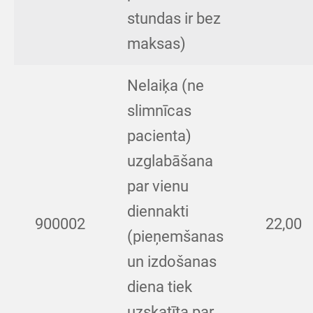
stundas ir bez
maksas)
Nelaiķa (ne
slimnīcas
pacienta)
uzglabāšana
par vienu
diennakti
900002
22,00
(pieņemšanas
un izdošanas
diena tiek
uzskatīta par