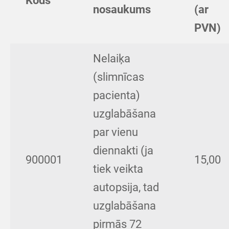
Kods
nosaukums
(ar
PVN)
Nelaiķa
(slimnīcas
pacienta)
uzglabāšana
par vienu
diennakti (ja
900001
15,00
tiek veikta
autopsija, tad
uzglabāšana
pirmās 72