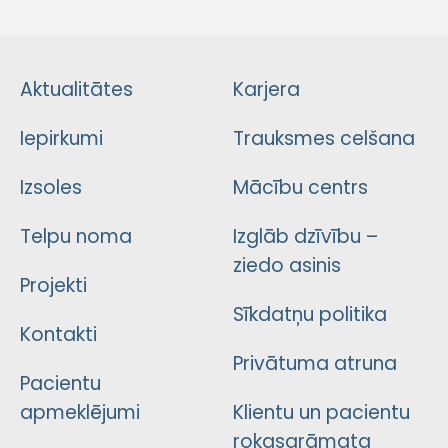
Aktualitātes
Karjera
Iepirkumi
Trauksmes celšana
Izsoles
Mācību centrs
Telpu noma
Izglāb dzīvību –
ziedo asinis
Projekti
Sīkdatņu politika
Kontakti
Privātuma atruna
Pacientu
apmeklējumi
Klientu un pacientu
rokasgrāmata