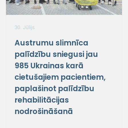
30. Jūlijs
Austrumu slimnīca
palīdzību sniegusi jau
985 Ukrainas karā
cietušajiem pacientiem,
paplašinot palīdzību
rehabilitācijas
nodrošināšanā