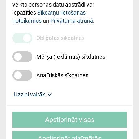
ārstniecības
veikto personas datu apstrādi var
iestādes kods
iepazīties
Sīkdatņu lietošanas
noteikumos
un
Privātuma atrunā
.
010000234
Maksas
Obligātās sīkdatnes
pakalpojumu
cenrādis
Mērķa (reklāmas) sīkdatnes
Analītiskās sīkdatnes
Uz sākumu
Uzzini vairāk
Rīgas Austrumu klīniskā universitātes
© SIA "Rīgas Austrumu klīniskā universitātes
slimnīca, turpmāk – Pārzinis, sīkdatņu
Apstiprināt visas
slimnīca"
izmantošanas politikas mērķis ir sniegt
fiziskajai personai/klientam – informāciju par
Apstiprināt atzīmētās