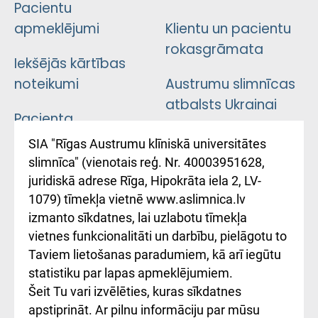
Pacientu
apmeklējumi
Klientu un pacientu
rokasgrāmata
Iekšējās kārtības
noteikumi
Austrumu slimnīcas
atbalsts Ukrainai
Pacienta
atsauksmju/sūdzību
Підтримка Східної
SIA "Rīgas Austrumu klīniskā universitātes
iesniegšanas
лікарні та співпраця з
slimnīca" (vienotais reģ. Nr. 40003951628,
kārtība
Україною
juridiskā adrese Rīga, Hipokrāta iela 2, LV-
1079) tīmekļa vietnē www.aslimnica.lv
Kā pie mums nokļūt
izmanto sīkdatnes, lai uzlabotu tīmekļa
vietnes funkcionalitāti un darbību, pielāgotu to
Rēķinu apmaksas
Taviem lietošanas paradumiem, kā arī iegūtu
ceļvedis
statistiku par lapas apmeklējumiem.
Šeit Tu vari izvēlēties, kuras sīkdatnes
Rekvizīti un
apstiprināt. Ar pilnu informāciju par mūsu