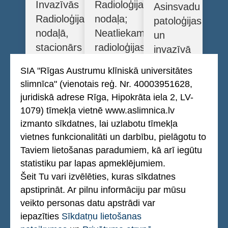
Invazīvās
Radioloģijas
Asinsvadu
Radioloģijas
nodaļa;
patoloģijas
nodaļā,
Neatliekamās
un
stacionārs
radioloģijas
invazīvā
“Gaiļezers”
nodaļa;
radioloģija
SIA "Rīgas Austrumu klīniskā universitātes
EBIR –
Diplome:
Stažēšanās:
slimnīca" (vienotais reģ. Nr. 40003951628,
Eiropas
Diplome
Stažējusies
juridiskā adrese Rīga, Hipokrāta iela 2, LV-
Invazīvā
Inter-
1079) tīmekļa vietnē www.aslimnica.lv
Spānijā,
radiologa
Universitaire
izmanto sīkdatnes, lai uzlabotu tīmekļa
Itālijā,
sertifikāts
vietnes funkcionalitāti un darbību, pielāgotu to
neuroradiology
Portugālē,
[Vīne,
Taviem lietošanas paradumiem, kā arī iegūtu
interventionelle
Vācijā
Austrija,
statistiku par lapas apmeklējumiem.
(Francija)
2019 –
Šeit Tu vari izvēlēties, kuras sīkdatnes
Izglītība:
pašlaik]
apstiprināt. Ar pilnu informāciju par mūsu
Medicīnas
veikto personas datu apstrādi var
Izglītība:
zinātņu
iepazīties
Sīkdatņu lietošanas
Doktorantūra