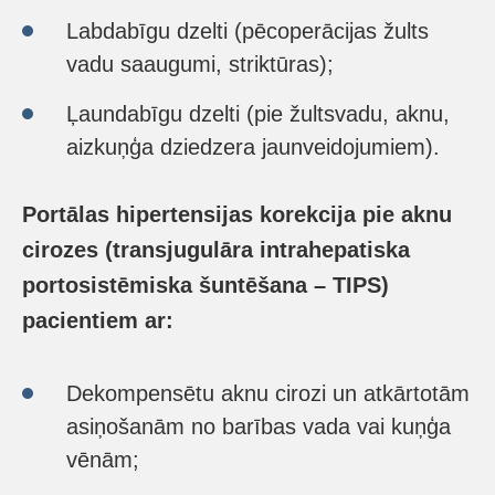
Labdabīgu dzelti (pēcoperācijas žults
vadu saaugumi, striktūras);
Ļaundabīgu dzelti (pie žultsvadu, aknu,
aizkuņģa dziedzera jaunveidojumiem).
Portālas hipertensijas korekcija pie aknu
cirozes (transjugulāra intrahepatiska
portosistēmiska šuntēšana – TIPS)
pacientiem ar:
Dekompensētu aknu cirozi un atkārtotām
asiņošanām no barības vada vai kuņģa
vēnām;