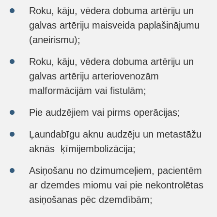
Roku, kāju, vēdera dobuma artēriju un
galvas artēriju maisveida paplašinājumu
(aneirismu);
Roku, kāju, vēdera dobuma artēriju un
galvas artēriju arteriovenozām
malformācijām vai fistulām;
Pie audzējiem vai pirms operācijas;
Ļaundabīgu aknu audzēju un metastāžu
aknās ķīmijembolizācija;
Asiņošanu no dzimumceļiem, pacientēm
ar dzemdes miomu vai pie nekontrolētas
asiņošanas pēc dzemdībām;