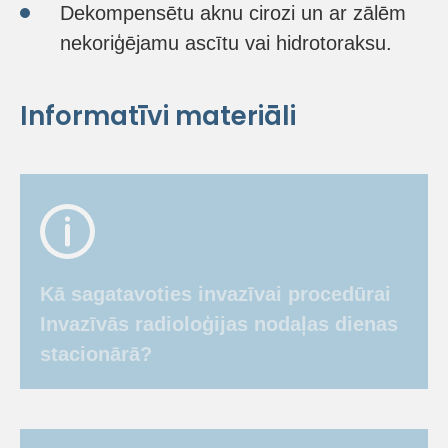
Dekompensētu aknu cirozi un ar zālēm
nekoriģējamu ascītu vai hidrotoraksu.
Informatīvi materiāli
Kā sagatavoties invazīvai procedūrai
Invazīvās radioloģijas nodaļas dienas
stacionārā?