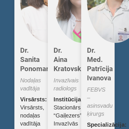
Dr.
Dr.
Dr.
Sanita
Aina
Med.
Ponomarjova
Kratovska
Patrīcija
Ivanova
Nodaļas
Invazīvais
vadītāja
radiologs
FEBVS
–
Virsārsts:
Institūcijas:
asinsvadu
Virsārsts,
Stacionārs
ķirurgs
nodaļas
“Gaiļezers”
vadītāja
Invazīvās
Specializācija: