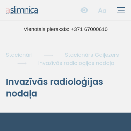
Vienotais pieraksts:
+371 67000610
Stacionāri
Stacionārs Gaiļezers
Invazīvās radioloģijas nodaļa
Invazīvās radioloģijas
nodaļa