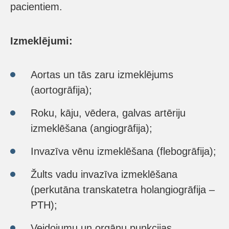
pacientiem.
Izmeklējumi:
Aortas un tās zaru izmeklējums
(aortogrāfija);
Roku, kāju, vēdera, galvas artēriju
izmeklēšana (angiogrāfija);
Invazīva vēnu izmeklēšana (flebogrāfija);
Žults vadu invazīva izmeklēšana
(perkutāna transkatetra holangiogrāfija –
PTH);
Veidojumu un orgānu punkcijas