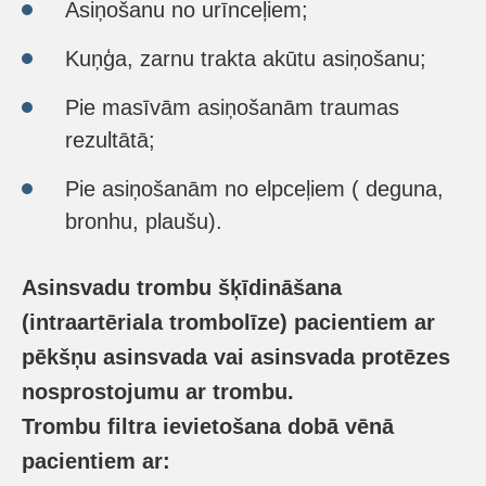
Asiņošanu no urīnceļiem;
Kuņģa, zarnu trakta akūtu asiņošanu;
Pie masīvām asiņošanām traumas
rezultātā;
Pie asiņošanām no elpceļiem ( deguna,
bronhu, plaušu).
Asinsvadu trombu šķīdināšana
(intraartēriala trombolīze) pacientiem ar
pēkšņu asinsvada vai asinsvada protēzes
nosprostojumu ar trombu.
Trombu filtra ievietošana dobā vēnā
pacientiem ar: