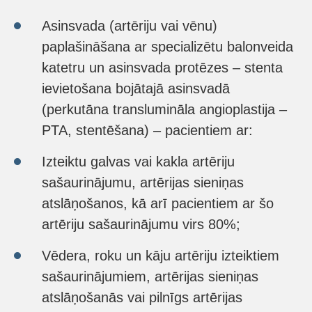
Asinsvada (artēriju vai vēnu)
paplašināšana ar specializētu balonveida
katetru un asinsvada protēzes – stenta
ievietošana bojātajā asinsvadā
(perkutāna translumināla angioplastija –
PTA, stentēšana) – pacientiem ar:
Izteiktu galvas vai kakla artēriju
sašaurinājumu, artērijas sieniņas
atslāņošanos, kā arī pacientiem ar šo
artēriju sašaurinājumu virs 80%;
Vēdera, roku un kāju artēriju izteiktiem
sašaurinājumiem, artērijas sieniņas
atslāņošanās vai pilnīgs artērijas