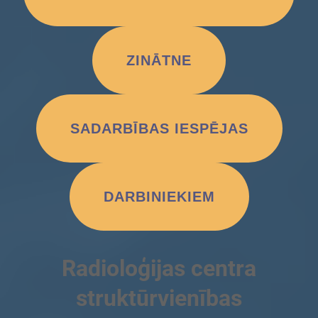
ZINĀTNE
SADARBĪBAS IESPĒJAS
DARBINIEKIEM
Radioloģijas centra
struktūrvienības