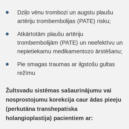
Dziļo vēnu trombozi un augstu plaušu
artēriju trombembolijas (PATE) risku;
Atkārtotām plaušu artēriju
trombembolijām (PATE) un neefektīvu un
nepietiekamu medikamentozo ārstēšanu;
Pie smagas traumas ar ilgstošu gultas
režīmu
Žultsvadu sistēmas sašaurinājumu vai
nosprostojumu korekcija caur ādas pieeju
(perkutāna transhepatiska
holangioplastija) pacientiem ar: