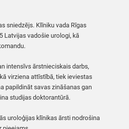
bas sniedzējs. Klīniku vada Rīgas
5 Latvijas vadošie urologi, kā
a komandu.
n intensīvs ārstnieciskais darbs,
ā virziena attīstībā, tiek ieviestas
na papildināt savas zināšanas gan
ina studijas doktorantūrā.
 uroloģijas klīnikas ārsti nodrošina
ir pieejams.