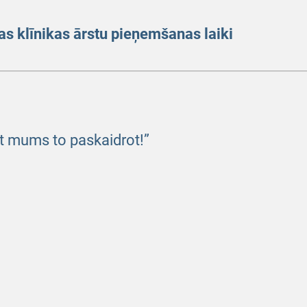
as klīnikas ārstu pieņemšanas laiki
et mums to paskaidrot!”