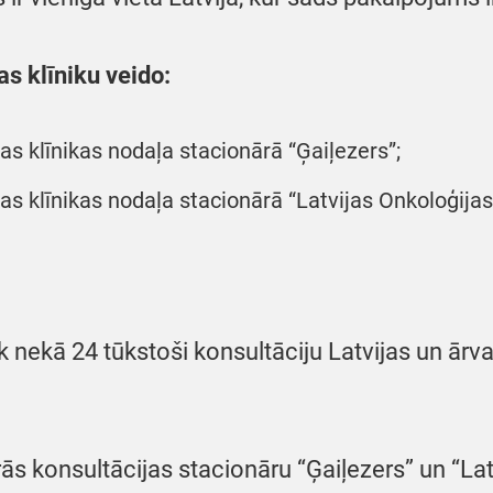
as klīniku veido:
as klīnikas nodaļa stacionārā “Ģaiļezers”;
as klīnikas nodaļa stacionārā “Latvijas Onkoloģijas
āk nekā 24 tūkstoši konsultāciju Latvijas un ārv
ās konsultācijas stacionāru “Ģaiļezers” un “Latv