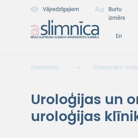
Vājredzīgajiem
Burtu
izmērs
En
Stacionāri
Stacionārs Gaiļ
Uroloģijas un 
uroloģijas klīni