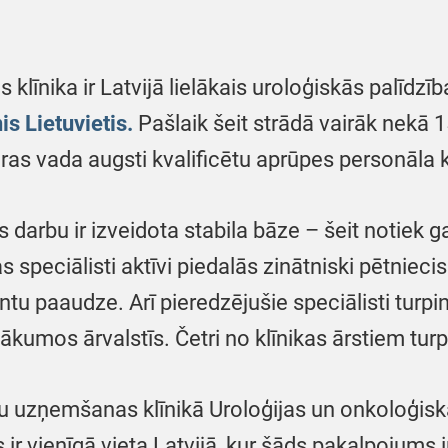
 klīnika ir Latvijā lielākais uroloģiskās palīdzī
nis Lietuvietis.
Pašlaik šeit strādā vairāk nekā 1
, kuras vada augsti kvalificētu aprūpes personāl
darbu ir izveidota stabila bāze – šeit notiek ga
 speciālisti aktīvi piedalās zinātniski pētniecisk
u paaudze. Arī pieredzējušie speciālisti turpi
kumos ārvalstīs. Četri no klīnikas ārstiem turp
uzņemšanas klīnikā Uroloģijas un onkoloģiskās
ir vienīgā vieta Latvijā, kur šāds pakalpojums 