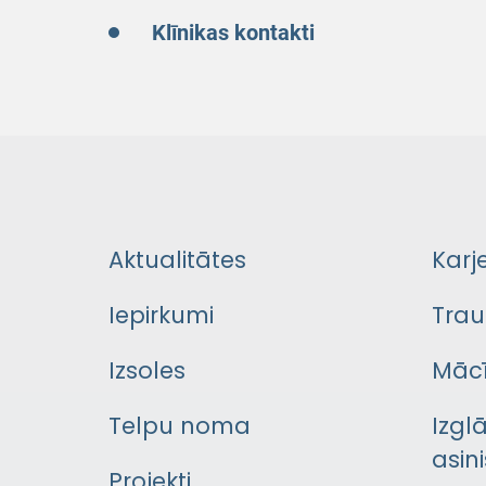
Klīnikas kontakti
Aktualitātes
Karj
Iepirkumi
Trau
Izsoles
Mācī
Telpu noma
Izgl
asini
Projekti