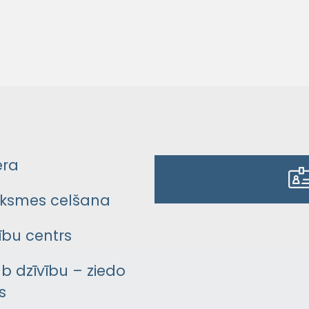
era
ksmes celšana
bu centrs
āb dzīvību – ziedo
s