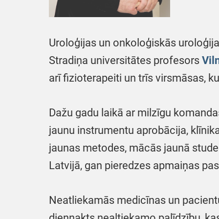
Uroloģijas un onkoloģiskās uroloģijas
Stradiņa universitātes profesors
Vil
arī fizioterapeiti un trīs virsmāsas
Dažu gadu laikā ar milzīgu komandas 
jaunu instrumentu aprobācija, klīnikas
jaunas metodes, mācās jaunā student
Latvijā, gan pieredzes apmaiņas pasā
Neatliekamās medicīnas un pacientu 
diennakts nealtiekamo palīdzību, kas 