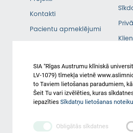
Sīkd
Kontakti
Priv
Pacientu apmeklējumi
Klie
Iekšējās kārtības
rok
noteikumi
Aust
SIA "Rīgas Austrumu klīniskā universit
Pacienta
atba
LV-1079) tīmekļa vietnē www.aslimnica
atsauksmju/sūdzību
to Taviem lietošanas paradumiem, kā 
iesniegšanas kārtība
Підт
Šeit Tu vari izvēlēties, kuras sīkdatn
та с
Kā pie mums nokļūt
iepazīties
Sīkdatņu lietošanas notei
Rēķinu apmaksas
ceļvedis
Obligātās sīkdatnes