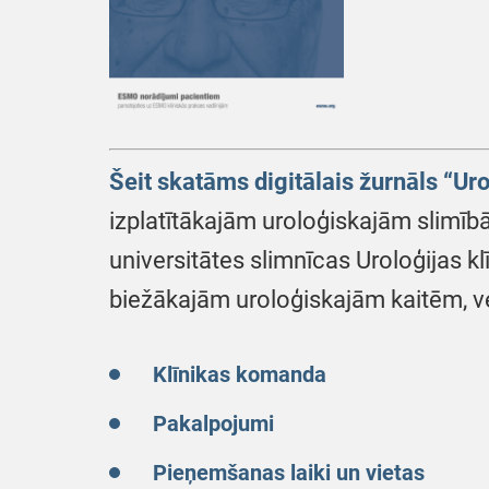
Šeit skatāms digitālais žurnāls “Uro
izplatītākajām uroloģiskajām slimībā
universitātes slimnīcas Uroloģijas k
biežākajām uroloģiskajām kaitēm, ve
Klīnikas komanda
Pakalpojumi
Pieņemšanas laiki un vietas