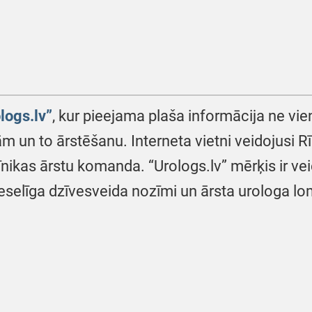
logs.lv”
, kur pieejama plaša informācija ne vien 
m un to ārstēšanu. Interneta vietni veidojusi 
līnikas ārstu komanda. “Urologs.lv” mērķis ir ve
selīga dzīvesveida nozīmi un ārsta urologa lo