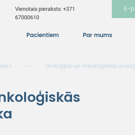
E-p
Vienotais pieraksts:
+371
67000610
Pacientiem
Par mums
ezers
Uroloģijas un onkoloģiskās uroloģi
onkoloģiskās
ka