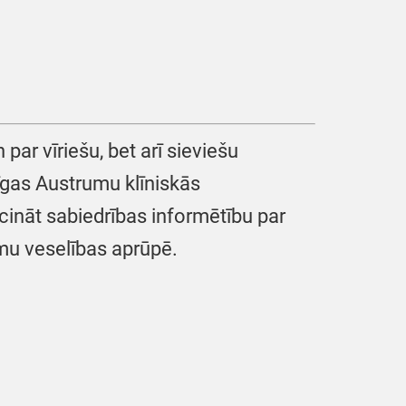
par vīriešu, bet arī sieviešu
Rīgas Austrumu klīniskās
icināt sabiedrības informētību par
mu veselības aprūpē.