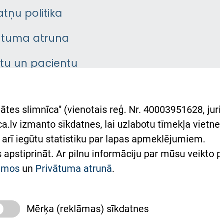
atņu politika
ātuma atruna
ntu un pacientu
asgrāmata
rumu slimnīcas
ātes slimnīca" (vienotais reģ. Nr. 40003951628, juri
lsts Ukrainai
.lv izmanto sīkdatnes, lai uzlabotu tīmekļa vietnes
arī iegūtu statistiku par lapas apmeklējumiem.
римка Східної лікарні
es apstiprināt. Ar pilnu informāciju par mūsu veikto
півпраця з Україною
kumos
un
Privātuma atrunā
.
Mērķa (reklāmas) sīkdatnes