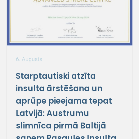
6. Augusts
Starptautiski atzīta
insulta ārstēšana un
aprūpe pieejama tepat
Latvijā: Austrumu
slimnīca pirmā Baltijā
saņem Pasaules Insulta