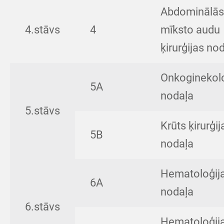
Abdominālās
4.stāvs
4
mīksto audu
ķirurģijas no
Onkoginekolo
5A
nodaļa
5.stāvs
Krūts ķirurģij
5B
nodaļa
Hematoloģij
6A
nodaļa
6.stāvs
Hematoloģij