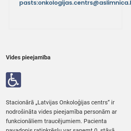
pasts:onkologijas.centrs@aslimnica.
Vides pieejamība
Stacionārā „Latvijas Onkoloģijas centrs” ir
nodrošināta vides pieejamība personām ar
funkcionāliem traucējumiem. Pacienta
pavadonis ratiņkrēslu var saņemt 0. stāvā.