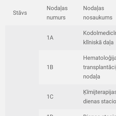
Nodaļas
Nodaļas
Stāvs
numurs
nosaukums
Kodolmedicī
1A
klīniskā daļa
Hematoloģija
1B
transplantāci
nodaļa
Ķīmijterapija
1C
dienas staci