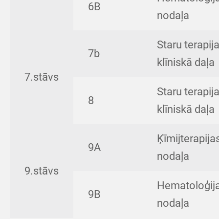
6B
nodaļa
Staru terapij
7b
klīniskā daļa
7.stāvs
Staru terapij
8
klīniskā daļa
Ķīmijterapija
9A
nodaļa
9.stāvs
Hematoloģij
9B
nodaļa