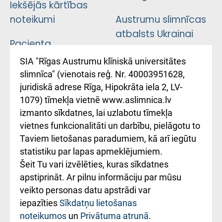
Iekšējās kārtības
noteikumi
Austrumu slimnīcas
atbalsts Ukrainai
Pacienta
atsauksmju/sūdzību
Підтримка Східної
SIA "Rīgas Austrumu klīniskā universitātes
iesniegšanas
лікарні та співпраця з
slimnīca" (vienotais reģ. Nr. 40003951628,
kārtība
Україною
juridiskā adrese Rīga, Hipokrāta iela 2, LV-
1079) tīmekļa vietnē www.aslimnica.lv
Kā pie mums nokļūt
izmanto sīkdatnes, lai uzlabotu tīmekļa
vietnes funkcionalitāti un darbību, pielāgotu to
Rēķinu apmaksas
Taviem lietošanas paradumiem, kā arī iegūtu
ceļvedis
statistiku par lapas apmeklējumiem.
Šeit Tu vari izvēlēties, kuras sīkdatnes
Rekvizīti un
apstiprināt. Ar pilnu informāciju par mūsu
ārstniecības
veikto personas datu apstrādi var
iestādes kods
iepazīties
Sīkdatņu lietošanas
noteikumos
un
Privātuma atrunā
.
010000234