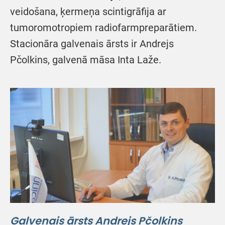
veidošana, ķermeņa scintigrāfija ar
tumoromotropiem radiofarmpreparātiem.
Stacionāra galvenais ārsts ir Andrejs
Pčolkins, galvenā māsa Inta Laže.
Galvenais ārsts Andrejs Pčolkins