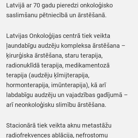
Latvijā ar 70 gadu pieredzi onkoloģisko
saslimšanu pētniecībā un ārstēšanā.
Latvijas Onkoloģijas centrā tiek veikta
ļaundabīgu audzēju kompleksa ārstēšana –
ķirurģiska ārstēšana, staru terapija,
radionuklīdā terapija, medikamentozā
terapija (audzēju ķīmijterapija,
hormonterapija, imūnterapija), kā arī
labdabīgu audzēju un vajadzības gadījumā –
arī neonkoloģisku slimību ārstēšana.
Stacionārā tiek veikta aknu metastāžu
radiofrekvences ablācija, nefrostomu