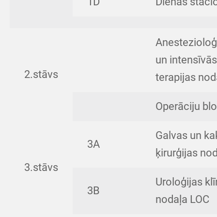
1D
Dienas staci
Anestezioloģ
un intensīvās
2.stāvs
terapijas nod
Operāciju bl
Galvas un ka
3A
ķirurģijas no
3.stāvs
Uroloģijas kl
3B
nodaļa LOC