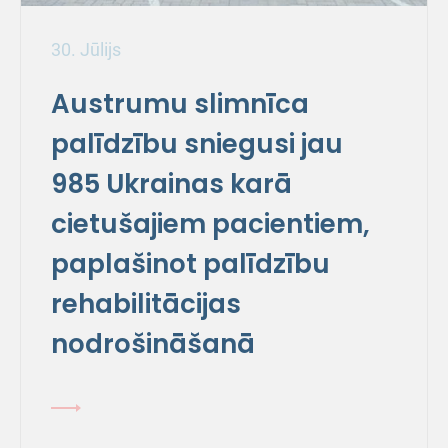
30. Jūlijs
Austrumu slimnīca
palīdzību sniegusi jau
985 Ukrainas karā
cietušajiem pacientiem,
paplašinot palīdzību
rehabilitācijas
nodrošināšanā