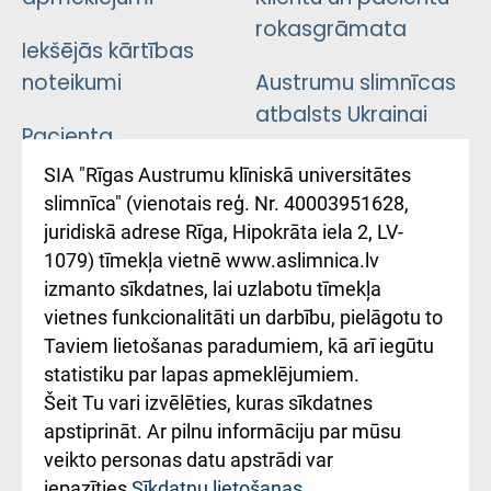
rokasgrāmata
Iekšējās kārtības
noteikumi
Austrumu slimnīcas
atbalsts Ukrainai
Pacienta
atsauksmju/sūdzību
Підтримка Східної
SIA "Rīgas Austrumu klīniskā universitātes
iesniegšanas
лікарні та співпраця з
slimnīca" (vienotais reģ. Nr. 40003951628,
kārtība
Україною
juridiskā adrese Rīga, Hipokrāta iela 2, LV-
1079) tīmekļa vietnē www.aslimnica.lv
Kā pie mums nokļūt
izmanto sīkdatnes, lai uzlabotu tīmekļa
vietnes funkcionalitāti un darbību, pielāgotu to
Rēķinu apmaksas
Taviem lietošanas paradumiem, kā arī iegūtu
ceļvedis
statistiku par lapas apmeklējumiem.
Šeit Tu vari izvēlēties, kuras sīkdatnes
Rekvizīti un
apstiprināt. Ar pilnu informāciju par mūsu
ārstniecības
veikto personas datu apstrādi var
iestādes kods
iepazīties
Sīkdatņu lietošanas