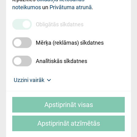
noteikumos
un
Privātuma atrunā
.
010000234
Maksas
Obligātās sīkdatnes
pakalpojumu
cenrādis
Mērķa (reklāmas) sīkdatnes
Analītiskās sīkdatnes
Uz sākumu
Uzzini vairāk
Rīgas Austrumu klīniskā universitātes
© SIA "Rīgas Austrumu klīniskā universitātes
slimnīca, turpmāk – Pārzinis, sīkdatņu
Apstiprināt visas
slimnīca"
izmantošanas politikas mērķis ir sniegt
fiziskajai personai/klientam – informāciju par
Apstiprināt atzīmētās
sīkdatņu izmantošanas nosacījumiem.
Mājas lapas izstrāde: