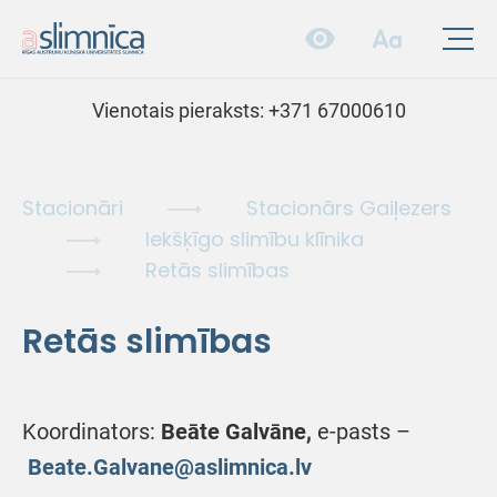
Vienotais pieraksts:
+371 67000610
Stacionāri
Stacionārs Gaiļezers
Iekšķīgo slimību klīnika
Retās slimības
Retās slimības
Koordinators:
Beāte Galvāne,
e-pasts –
Beate.Galvane@aslimnica.lv