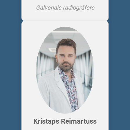
Galvenais radiogrāfers
Kristaps Reimartuss