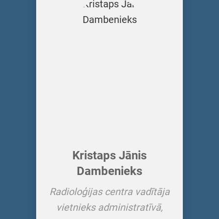
Kristaps Jānis
Dambenieks
Radioloģijas centra vadītāja
vietnieks administratīvā,