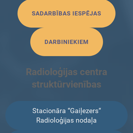
SADARBĪBAS IESPĒJAS
DARBINIEKIEM
Radioloģijas centra
struktūrvienības
Stacionāra “Gaiļezers“
Radioloģijas nodaļa