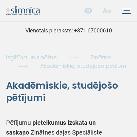
Vienotais pieraksts:
+371 67000610
Izglītība un zinātne
Zinātne
Akadēmiskie, studējošo pētījumi
Akadēmiskie, studējošo
pētījumi
Pētījumu
pieteikumus izskata un
saskaņo
Zinātnes daļas Speciāliste