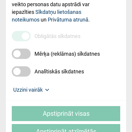
ārstniecības
veikto personas datu apstrādi var
iestādes kods
iepazīties
Sīkdatņu lietošanas
noteikumos
un
Privātuma atrunā
.
010000234
Maksas
Obligātās sīkdatnes
pakalpojumu
cenrādis
Mērķa (reklāmas) sīkdatnes
Analītiskās sīkdatnes
Uz sākumu
Uzzini vairāk
Rīgas Austrumu klīniskā universitātes
© SIA "Rīgas Austrumu klīniskā universitātes
slimnīca, turpmāk – Pārzinis, sīkdatņu
Apstiprināt visas
slimnīca"
izmantošanas politikas mērķis ir sniegt
fiziskajai personai/klientam – informāciju par
Apstiprināt atzīmētās