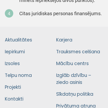
minēts iepriekšējos divos punktos).
Citas juridiskas personas finansējums.
Aktualitātes
Karjera
Iepirkumi
Trauksmes celšana
Izsoles
Mācību centrs
Telpu noma
Izglāb dzīvību –
ziedo asinis
Projekti
Sīkdatņu politika
Kontakti
Privātuma atruna