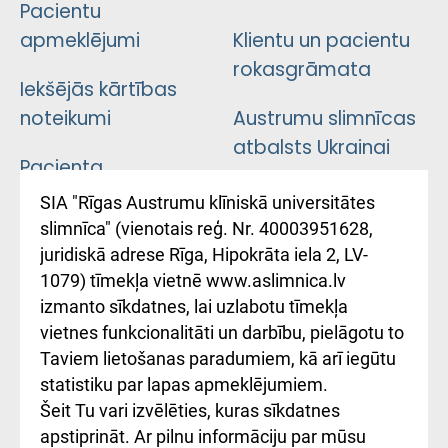
Pacientu
apmeklējumi
Klientu un pacientu
rokasgrāmata
Iekšējās kārtības
noteikumi
Austrumu slimnīcas
atbalsts Ukrainai
Pacienta
atsauksmju/sūdzību
Підтримка Східної
SIA "Rīgas Austrumu klīniskā universitātes
iesniegšanas
лікарні та співпраця з
slimnīca" (vienotais reģ. Nr. 40003951628,
kārtība
Україною
juridiskā adrese Rīga, Hipokrāta iela 2, LV-
1079) tīmekļa vietnē www.aslimnica.lv
Kā pie mums nokļūt
izmanto sīkdatnes, lai uzlabotu tīmekļa
vietnes funkcionalitāti un darbību, pielāgotu to
Rēķinu apmaksas
Taviem lietošanas paradumiem, kā arī iegūtu
ceļvedis
statistiku par lapas apmeklējumiem.
Šeit Tu vari izvēlēties, kuras sīkdatnes
Rekvizīti un
apstiprināt. Ar pilnu informāciju par mūsu