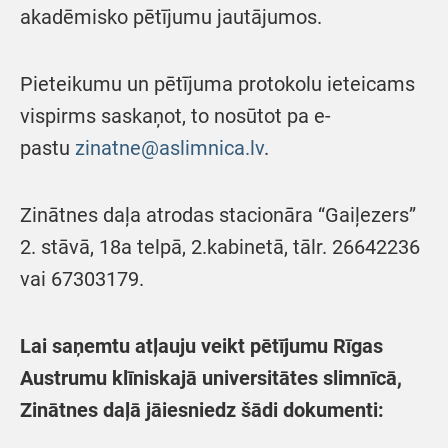
akadēmisko pētījumu jautājumos.
Pieteikumu un pētījuma protokolu ieteicams
vispirms saskaņot, to nosūtot pa e-
pastu
zinatne@aslimnica.lv
.
Zinātnes daļa atrodas stacionāra “Gaiļezers”
2. stāvā, 18a telpā, 2.kabinetā, tālr. 26642236
vai 67303179.
Lai saņemtu atļauju veikt pētījumu Rīgas
Austrumu klīniskajā universitātes slimnīcā,
Zinātnes daļā jāiesniedz šādi dokumenti: