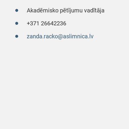
Akadēmisko pētījumu vadītāja
+371 26642236
zanda.racko@aslimnica.lv