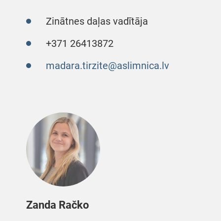
Zinātnes daļas vadītāja
+371 26413872
madara.tirzite@aslimnica.lv
Zanda Račko