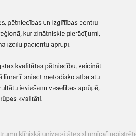
es, pētniecības un izglītības centru
eģionā, kur zinātniskie pierādījumi,
na izcilu pacientu aprūpi.
ugstas kvalitātes pētniecību, veicināt
ā līmenī, sniegt metodisko atbalstu
ultātu ieviešanu veselības aprūpē,
ūpes kvalitāti.
trumu klīniskā universitātes slimnīca” reģistrēta