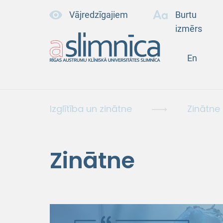
Vājredzīgajiem
Burtu
izmērs
En
Izglītība un zinātne
Zinātne
Zinātne