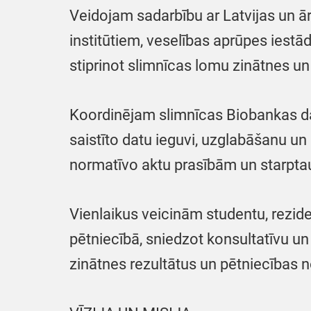
Veidojam sadarbību ar Latvijas un ā
institūtiem, veselības aprūpes iest
stiprinot slimnīcas lomu zinātnes un 
Koordinējam slimnīcas Biobankas da
saistīto datu ieguvi, uzglabāšanu un
normatīvo aktu prasībām un starptau
Vienlaikus veicinām studentu, rezide
pētniecībā, sniedzot konsultatīvu un
zinātnes rezultātus un pētniecības n