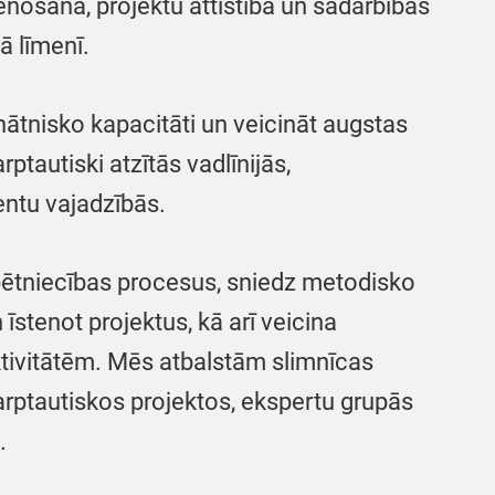
enošanā, projektu attīstībā un sadarbības
ā līmenī.
inātnisko kapacitāti un veicināt augstas
rptautiski atzītās vadlīnijās,
ntu vajadzībās.
pētniecības procesus, sniedz metodisko
 īstenot projektus, kā arī veicina
ktivitātēm. Mēs atbalstām slimnīcas
tarptautiskos projektos, ekspertu grupās
.