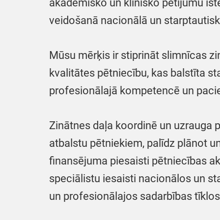
akadēmisko un klīnisko pētījumu īst
veidošanā nacionālā un starptautisk
Mūsu mērķis ir stiprināt slimnīcas z
kvalitātes pētniecību, kas balstīta sta
profesionālajā kompetencē un pacie
Zinātnes daļa koordinē un uzrauga 
atbalstu pētniekiem, palīdz plānot un
finansējuma piesaisti pētniecības a
speciālistu iesaisti nacionālos un s
un profesionālajos sadarbības tīklos