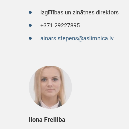
Izglītības un zinātnes direktors
+371 29227895
ainars.stepens@aslimnica.lv
Ilona Freiliba