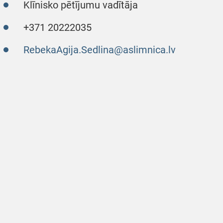
Klīnisko pētījumu vadītāja
+371 20222035
RebekaAgija.Sedlina@aslimnica.lv