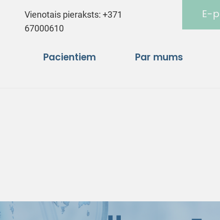
E-p
Vienotais pieraksts:
+371
67000610
Pacientiem
Par mums