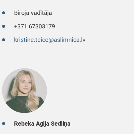
Biroja vadītāja
+371 67303179
kristine.teice@aslimnica.lv
Rebeka Agija Sedliņa