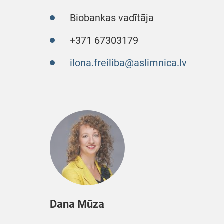
Biobankas vadītāja
+371 67303179
ilona.freiliba@aslimnica.lv
Dana Mūza