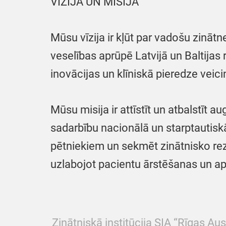
VĪZIJA UN MISIJA
Mūsu vīzija ir kļūt par vadošu zinātn
veselības aprūpē Latvijā un Baltijas r
inovācijas un klīniskā pieredze veici
Mūsu misija ir attīstīt un atbalstīt a
sadarbību nacionālā un starptautisk
pētniekiem un sekmēt zinātnisko rez
uzlabojot pacientu ārstēšanas un apr
Zinātniskā institūcija SIA “Rīgas Aus