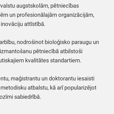
rvalstu augstskolām, pētniecības
ādēm un profesionālajām organizācijām,
inovāciju attīstībā.
rbību, nodrošinot bioloģisko paraugu un
 izmantošanu pētniecībā atbilstoši
tiskajiem kvalitātes standartiem.
ntu, maģistrantu un doktorantu iesaisti
 metodisku atbalstu, kā arī popularizējot
ozīmi sabiedrībā.