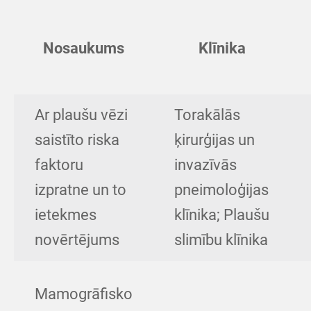
Nosaukums
Klīnika
Ar plaušu vēzi
Torakālās
saistīto riska
ķirurģijas un
faktoru
invazīvās
izpratne un to
pneimoloģijas
ietekmes
klīnika; Plaušu
novērtējums
slimību klīnika
Mamogrāfisko