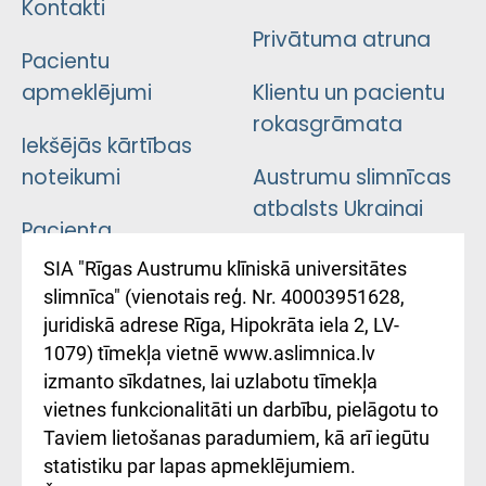
Kontakti
Privātuma atruna
Pacientu
apmeklējumi
Klientu un pacientu
rokasgrāmata
Iekšējās kārtības
noteikumi
Austrumu slimnīcas
atbalsts Ukrainai
Pacienta
atsauksmju/sūdzību
Підтримка Східної
SIA "Rīgas Austrumu klīniskā universitātes
iesniegšanas
лікарні та співпраця з
slimnīca" (vienotais reģ. Nr. 40003951628,
kārtība
Україною
juridiskā adrese Rīga, Hipokrāta iela 2, LV-
1079) tīmekļa vietnē www.aslimnica.lv
Kā pie mums nokļūt
izmanto sīkdatnes, lai uzlabotu tīmekļa
vietnes funkcionalitāti un darbību, pielāgotu to
Rēķinu apmaksas
Taviem lietošanas paradumiem, kā arī iegūtu
ceļvedis
statistiku par lapas apmeklējumiem.