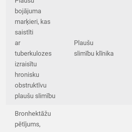
Plaušu
bojājuma
marķieri, kas
saistīti
ar
Plaušu
tuberkulozes
slimību klīnika
izraisītu
hronisku
obstruktīvu
plaušu slimību
Bronhektāžu
pētījums,