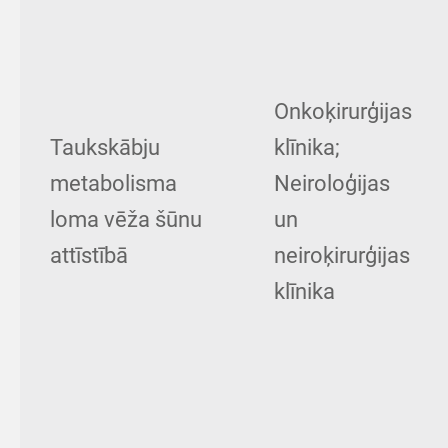
Onkoķirurģijas
Taukskābju
klīnika;
metabolisma
Neiroloģijas
loma vēža šūnu
un
attīstībā
neiroķirurģijas
klīnika