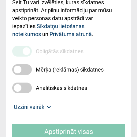
Šeit Tu vari izvēlēties, kuras sīkdatnes
Rekvizīti un
apstiprināt. Ar pilnu informāciju par mūsu
ārstniecības
veikto personas datu apstrādi var
iestādes kods
iepazīties
Sīkdatņu lietošanas
noteikumos
un
Privātuma atrunā
.
010000234
Maksas
Obligātās sīkdatnes
pakalpojumu
cenrādis
Mērķa (reklāmas) sīkdatnes
Analītiskās sīkdatnes
Uz sākumu
Uzzini vairāk
Rīgas Austrumu klīniskā universitātes
© SIA "Rīgas Austrumu klīniskā universitātes
slimnīca, turpmāk – Pārzinis, sīkdatņu
Apstiprināt visas
slimnīca"