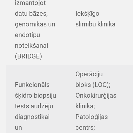
izmantojot
datu bāzes,
Iekšķīgo
genomikas un
slimību klīnika
endotipu
noteikšanai
(BRIDGE)
Operāciju
Funkcionāls
bloks (LOC);
šķidro biopsiju
Onkoķirurģijas
tests audzēju
klīnika;
diagnostikai
Patoloģijas
un
centrs;