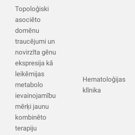
Topoloģiski
asociēto
domēnu
traucējumi un
novirzīta gēnu
ekspresija kā
leikēmijas
Hematoloģijas
metabolo
klīnika
ievainojamību
mērķi jaunu
kombinēto
terapiju