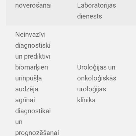
novērošanai
Laboratorijas
dienests
Neinvazīvi
diagnostiski
un prediktīvi
biomarķieri
Uroloģijas un
urīnpūšļa
onkoloģiskās
audzēja
uroloģijas
agrīnai
klīnika
diagnostikai
un
prognozēšanai