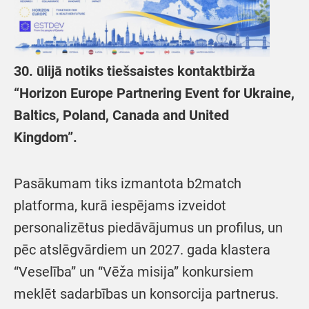
30. ūlijā notiks tiešsaistes kontaktbirža
“Horizon Europe Partnering Event for Ukraine,
Baltics, Poland, Canada and United
Kingdom”.
Pasākumam tiks izmantota b2match
platforma, kurā iespējams izveidot
personalizētus piedāvājumus un profilus, un
pēc atslēgvārdiem un 2027. gada klastera
“Veselība” un “Vēža misija” konkursiem
meklēt sadarbības un konsorcija partnerus.