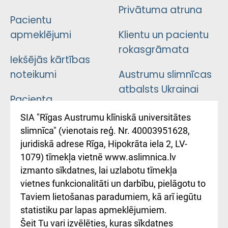
Privātuma atruna
Pacientu
apmeklējumi
Klientu un pacientu
rokasgrāmata
Iekšējās kārtības
noteikumi
Austrumu slimnīcas
atbalsts Ukrainai
Pacienta
atsauksmju/sūdzību
Підтримка Східної
SIA "Rīgas Austrumu klīniskā universitātes
iesniegšanas
лікарні та співпраця з
slimnīca" (vienotais reģ. Nr. 40003951628,
kārtība
Україною
juridiskā adrese Rīga, Hipokrāta iela 2, LV-
1079) tīmekļa vietnē www.aslimnica.lv
Kā pie mums nokļūt
izmanto sīkdatnes, lai uzlabotu tīmekļa
vietnes funkcionalitāti un darbību, pielāgotu to
Rēķinu apmaksas
Taviem lietošanas paradumiem, kā arī iegūtu
ceļvedis
statistiku par lapas apmeklējumiem.
Šeit Tu vari izvēlēties, kuras sīkdatnes