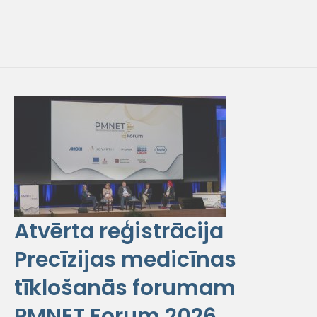
Atvērta reģistrācija
Precīzijas medicīnas
tīklošanās forumam
PMNET Forum 2026