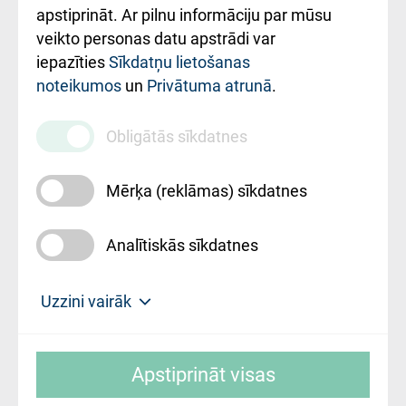
Rekvizīti un
apstiprināt. Ar pilnu informāciju par mūsu
ārstniecības
veikto personas datu apstrādi var
iestādes kods
iepazīties
Sīkdatņu lietošanas
noteikumos
un
Privātuma atrunā
.
010000234
Maksas
Obligātās sīkdatnes
pakalpojumu
cenrādis
Mērķa (reklāmas) sīkdatnes
Analītiskās sīkdatnes
Uz sākumu
Uzzini vairāk
Rīgas Austrumu klīniskā universitātes
© SIA "Rīgas Austrumu klīniskā universitātes
slimnīca, turpmāk – Pārzinis, sīkdatņu
Apstiprināt visas
slimnīca"
izmantošanas politikas mērķis ir sniegt