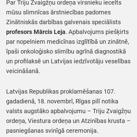
Par Triju Zvaigžņu ordeņa virsnieku iecelts
mūsu slimnīcas ārstniecības padomes
Zinātniskās darbības galvenais speciālists
profesors Mārcis Leja
. Apbalvojums piešķirts
par nopelniem medicīnas izglītībā un zinātnē,
īpaši onkoloģisko slimību agrīnā diagnostikā
un profilaksē un Latvijas iedzīvotāju veselības
veicināšanā.
Latvijas Republikas proklamēšanas 107.
gadadienā, 18. novembrī, Rīgas pilī notika
valsts augstāko apbalvojumu – Triju Zvaigžņu
ordeņa, Viestura ordeņa un Atzinības krusta –
pasniegšanas svinīgā ceremonija.