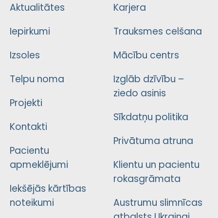
Aktualitātes
Karjera
Iepirkumi
Trauksmes celšana
Izsoles
Mācību centrs
Telpu noma
Izglāb dzīvību –
ziedo asinis
Projekti
Sīkdatņu politika
Kontakti
Privātuma atruna
Pacientu
apmeklējumi
Klientu un pacientu
rokasgrāmata
Iekšējās kārtības
noteikumi
Austrumu slimnīcas
atbalsts Ukrainai