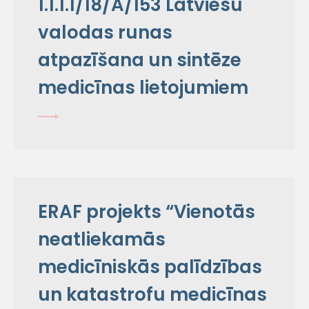
1.1.1.1/18/A/153 Latviešu
valodas runas
atpazīšana un sintēze
medicīnas lietojumiem
ERAF projekts “Vienotās
neatliekamās
medicīniskās palīdzības
un katastrofu medicīnas