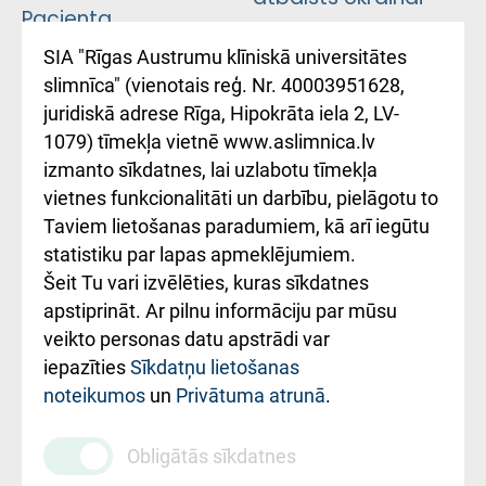
Pacienta
atsauksmju/sūdzību
Підтримка Східної
SIA "Rīgas Austrumu klīniskā universitātes
iesniegšanas
лікарні та співпраця з
slimnīca" (vienotais reģ. Nr. 40003951628,
kārtība
Україною
juridiskā adrese Rīga, Hipokrāta iela 2, LV-
1079) tīmekļa vietnē www.aslimnica.lv
Kā pie mums nokļūt
izmanto sīkdatnes, lai uzlabotu tīmekļa
vietnes funkcionalitāti un darbību, pielāgotu to
Rēķinu apmaksas
Taviem lietošanas paradumiem, kā arī iegūtu
ceļvedis
statistiku par lapas apmeklējumiem.
Šeit Tu vari izvēlēties, kuras sīkdatnes
Rekvizīti un
apstiprināt. Ar pilnu informāciju par mūsu
ārstniecības
veikto personas datu apstrādi var
iestādes kods
iepazīties
Sīkdatņu lietošanas
noteikumos
un
Privātuma atrunā
.
010000234
Maksas
Obligātās sīkdatnes
pakalpojumu