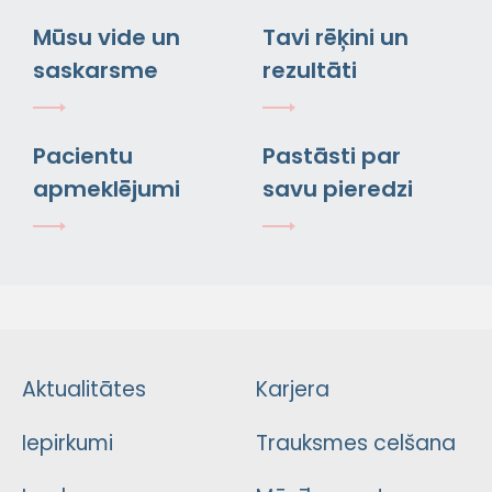
Mūsu vide un
Tavi rēķini un
saskarsme
rezultāti
Pacientu
Pastāsti par
apmeklējumi
savu pieredzi
Aktualitātes
Karjera
Iepirkumi
Trauksmes celšana