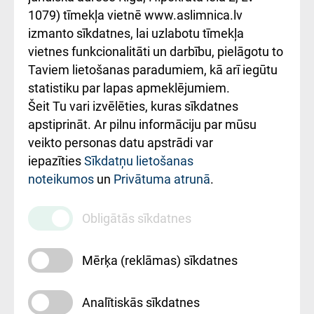
1079) tīmekļa vietnē www.aslimnica.lv
Kā pie mums nokļūt
izmanto sīkdatnes, lai uzlabotu tīmekļa
vietnes funkcionalitāti un darbību, pielāgotu to
Rēķinu apmaksas
Taviem lietošanas paradumiem, kā arī iegūtu
ceļvedis
statistiku par lapas apmeklējumiem.
Šeit Tu vari izvēlēties, kuras sīkdatnes
Rekvizīti un
apstiprināt. Ar pilnu informāciju par mūsu
ārstniecības
veikto personas datu apstrādi var
iestādes kods
iepazīties
Sīkdatņu lietošanas
noteikumos
un
Privātuma atrunā
.
010000234
Maksas
Obligātās sīkdatnes
pakalpojumu
cenrādis
Mērķa (reklāmas) sīkdatnes
Analītiskās sīkdatnes