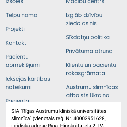
Izsoles
Mācību centrs
Telpu noma
Izglāb dzīvību –
ziedo asinis
Projekti
Sīkdatņu politika
Kontakti
Privātuma atruna
Pacientu
apmeklējumi
Klientu un pacientu
rokasgrāmata
Iekšējās kārtības
noteikumi
Austrumu slimnīcas
atbalsts Ukrainai
Pacienta
atsauksmju/sūdzību
Підтримка Східної
SIA "Rīgas Austrumu klīniskā universitātes
iesniegšanas
лікарні та співпраця з
slimnīca" (vienotais reģ. Nr. 40003951628,
kārtība
Україною
juridiskā adrese Rīga, Hipokrāta iela 2, LV-