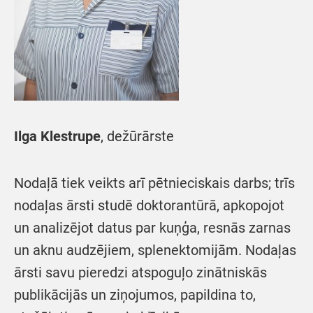
Ilga Klestrupe
, dežūrārste
Nodaļā tiek veikts arī pētnieciskais darbs; trīs
nodaļas ārsti studē doktorantūrā, apkopojot
un analizējot datus par kuņģa, resnās zarnas
un aknu audzējiem, splenektomijām. Nodaļas
ārsti savu pieredzi atspoguļo zinātniskās
publikācijās un ziņojumos, papildina to,