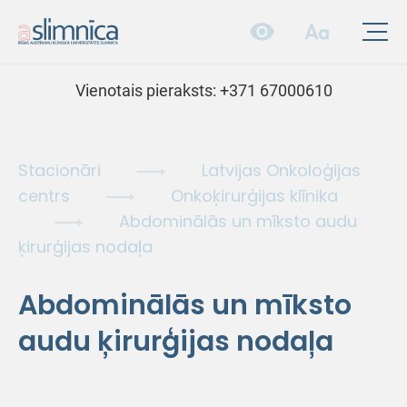
Vienotais pieraksts:
+371 67000610
Stacionāri
Latvijas Onkoloģijas
centrs
Onkoķirurģijas klīnika
Abdominālās un mīksto audu
ķirurģijas nodaļa
Abdominālās un mīksto
audu ķirurģijas nodaļa