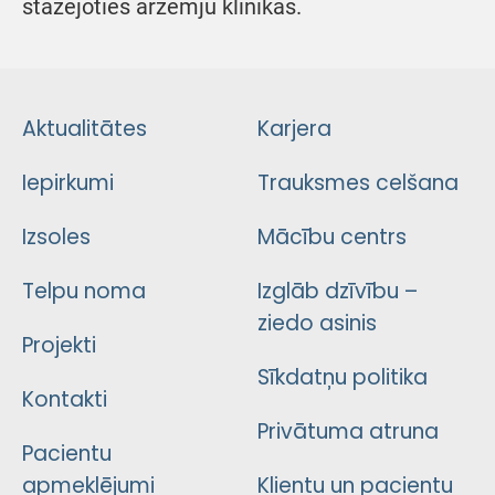
stažējoties ārzemju klīnikās.
Aktualitātes
Karjera
Iepirkumi
Trauksmes celšana
Izsoles
Mācību centrs
Telpu noma
Izglāb dzīvību –
ziedo asinis
Projekti
Sīkdatņu politika
Kontakti
Privātuma atruna
Pacientu
apmeklējumi
Klientu un pacientu