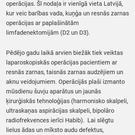
operācijas. Šī nodaļa ir vienīgā vieta Latvijā,
kur veic barības vada, kuņģa un resnās zarnas
operācijas ar paplašinātām
limfadenektomijām (D2 un D3).
Pēdējo gadu laikā arvien biežāk tiek veiktas
laparoskopiskās operācijas pacientiem ar
resnās zarnas, taisnās zarnas audzējiem un
aknu veidojumiem. Operācijās plaši izmanto
mūsdienu šuvju aparātus un jaunās
ķirurģiskās tehnoloģijas (harmonisko skalpeli,
ultraskaņas aspirācijas skalpeli, bipolāro
radiofrekvences ierīci Habib). Lai slēgtu
lielus ādas un mīksto audu defektus,