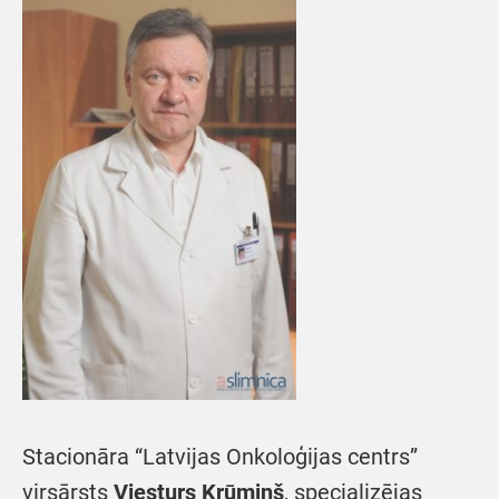
Stacionāra “Latvijas Onkoloģijas centrs”
virsārsts
Viesturs Krūmiņš
, specializējas