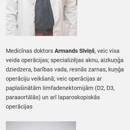
Medicīnas doktors
Armands Sīviņš
, veic visa
veida operācijas; specializējas aknu, aizkuņģa
dziedzera, barības vada, resnās zarnas, kuņģa
operāciju veikšanā; veic operācijas ar
paplašinātām limfadenektomijām (D2, D3,
paraaortālās) un arī laparoskopiskās
operācijas