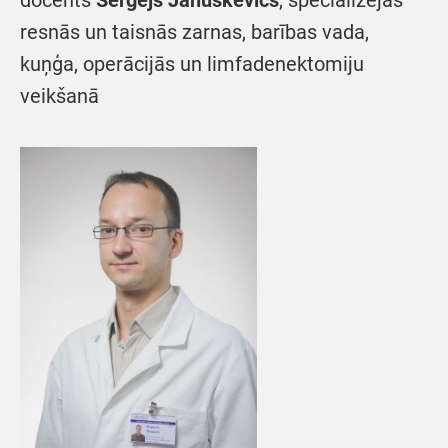
docents
Sergejs Januškevičs
, specializējas
resnās un taisnās zarnas, barības vada,
kuņģa, operācijās un limfadenektomiju
veikšanā