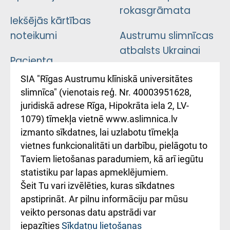
rokasgrāmata
Iekšējās kārtības
noteikumi
Austrumu slimnīcas
atbalsts Ukrainai
Pacienta
atsauksmju/sūdzību
Підтримка Східної
SIA "Rīgas Austrumu klīniskā universitātes
iesniegšanas
лікарні та співпраця з
slimnīca" (vienotais reģ. Nr. 40003951628,
kārtība
Україною
juridiskā adrese Rīga, Hipokrāta iela 2, LV-
1079) tīmekļa vietnē www.aslimnica.lv
Kā pie mums nokļūt
izmanto sīkdatnes, lai uzlabotu tīmekļa
vietnes funkcionalitāti un darbību, pielāgotu to
Rēķinu apmaksas
Taviem lietošanas paradumiem, kā arī iegūtu
ceļvedis
statistiku par lapas apmeklējumiem.
Šeit Tu vari izvēlēties, kuras sīkdatnes
Rekvizīti un
apstiprināt. Ar pilnu informāciju par mūsu
ārstniecības
veikto personas datu apstrādi var
iestādes kods
iepazīties
Sīkdatņu lietošanas