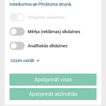
noteikumos
un
Privātuma atrunā
.
010000234
Maksas
Obligātās sīkdatnes
pakalpojumu
cenrādis
Mērķa (reklāmas) sīkdatnes
Analītiskās sīkdatnes
Uz sākumu
Uzzini vairāk
Rīgas Austrumu klīniskā universitātes
© SIA "Rīgas Austrumu klīniskā universitātes
slimnīca, turpmāk – Pārzinis, sīkdatņu
Apstiprināt visas
slimnīca"
izmantošanas politikas mērķis ir sniegt
fiziskajai personai/klientam – informāciju par
Apstiprināt atzīmētās
sīkdatņu izmantošanas nosacījumiem.
Mājas lapas izstrāde: