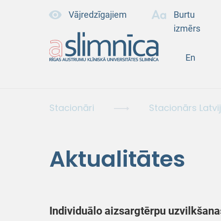
Vājredzīgajiem
Burtu
izmērs
En
Stacionāri
Stacionārs Latvi
Aktualitātes
Individuālo aizsargtērpu uzvilkšana