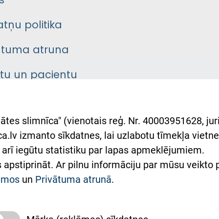
s
atņu politika
ātuma atruna
ntu un pacientu
asgrāmata
rumu slimnīcas
ātes slimnīca" (vienotais reģ. Nr. 40003951628, juri
lsts Ukrainai
.lv izmanto sīkdatnes, lai uzlabotu tīmekļa vietnes
arī iegūtu statistiku par lapas apmeklējumiem.
римка Східної лікарні
es apstiprināt. Ar pilnu informāciju par mūsu veikto
півпраця з Україною
kumos
un
Privātuma atrunā
.