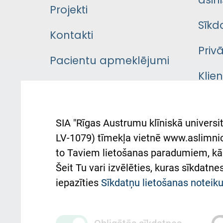
asini
Projekti
Sīkd
Kontakti
Priv
Pacientu apmeklējumi
Klie
Iekšējās kārtības
rok
noteikumi
Aust
SIA "Rīgas Austrumu klīniskā universit
Pacienta
atba
LV-1079) tīmekļa vietnē www.aslimnica
atsauksmju/sūdzību
to Taviem lietošanas paradumiem, kā 
iesniegšanas kārtība
Підт
Šeit Tu vari izvēlēties, kuras sīkdatn
та с
Kā pie mums nokļūt
iepazīties
Sīkdatņu lietošanas notei
Rēķinu apmaksas