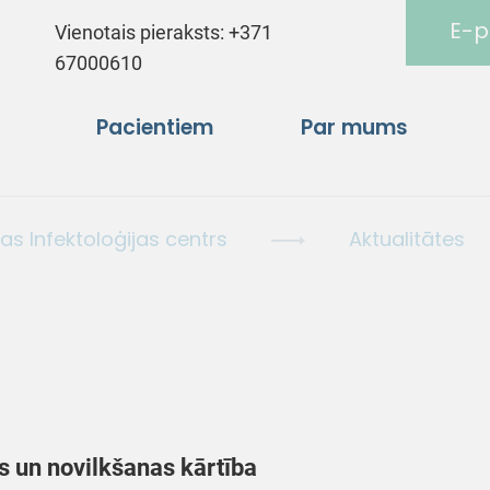
E-p
Vienotais pieraksts:
+371
67000610
Pacientiem
Par mums
jas Infektoloģijas centrs
Aktualitātes
s un novilkšanas kārtība