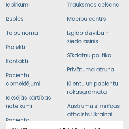
Iepirkumi
Trauksmes celšana
Izsoles
Mācību centrs
Telpu noma
Izglāb dzīvību –
ziedo asinis
Projekti
Sīkdatņu politika
Kontakti
Privātuma atruna
Pacientu
apmeklējumi
Klientu un pacientu
rokasgrāmata
Iekšējās kārtības
noteikumi
Austrumu slimnīcas
atbalsts Ukrainai
Pacienta
atsauksmju/sūdzību
Підтримка Східної