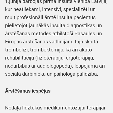
1.jūnija darbojas pirmā Insulta vienība Latvijā,
kur neatliekami, intensīvi, specializēti un
multiprofesionāli ārstē insulta pacientus,
pielietojot jaunākās insulta diagnostikas un
ārstēšanas metodes atbilstoši Pasaules un
Eiropas ārstēšanas vadlīnijām, tajā skaitā
trombolīzi, trombektomiju, kā arī akūto
rehabilitāciju (fizioterapiju, ergoterapiju,
nodarbības ar audiologopēdu). Iespējama arī
sociālā darbinieka un psihologa palīdzība.
Ārstēšanas iespējas
Nodaļā līdztekus medikamentozajai terapijai