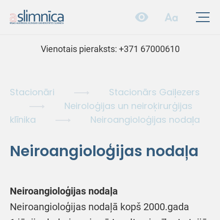
Vienotais pieraksts:
+371 67000610
Stacionāri
Stacionārs Gaiļezers
Neiroloģijas un neiroķirurģijas
klīnika
Neiroangioloģijas nodaļa
Neiroangioloģijas nodaļa
Neiroangioloģijas nodaļa
Neiroangioloģijas nodaļā kopš 2000.gada