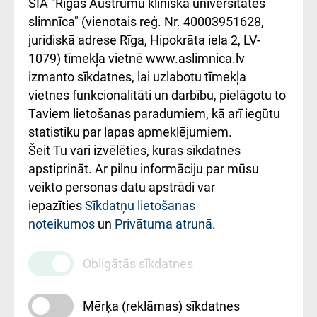
SIA "Rīgas Austrumu klīniskā universitātes
iesniegšanas
лікарні та співпраця з
slimnīca" (vienotais reģ. Nr. 40003951628,
kārtība
Україною
juridiskā adrese Rīga, Hipokrāta iela 2, LV-
1079) tīmekļa vietnē www.aslimnica.lv
Kā pie mums nokļūt
izmanto sīkdatnes, lai uzlabotu tīmekļa
vietnes funkcionalitāti un darbību, pielāgotu to
Rēķinu apmaksas
Taviem lietošanas paradumiem, kā arī iegūtu
ceļvedis
statistiku par lapas apmeklējumiem.
Šeit Tu vari izvēlēties, kuras sīkdatnes
Rekvizīti un
apstiprināt. Ar pilnu informāciju par mūsu
ārstniecības
veikto personas datu apstrādi var
iestādes kods
iepazīties
Sīkdatņu lietošanas
noteikumos
un
Privātuma atrunā
.
010000234
Maksas
Obligātās sīkdatnes
pakalpojumu
cenrādis
Mērķa (reklāmas) sīkdatnes