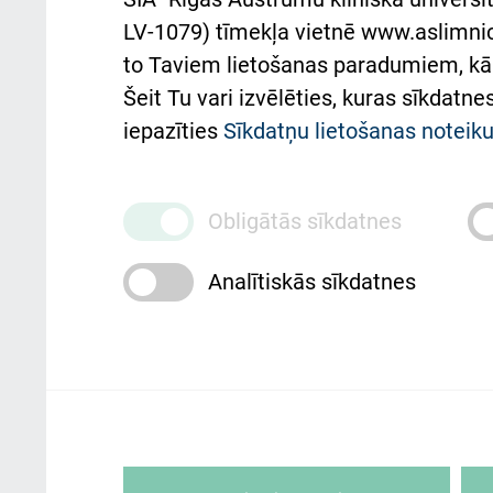
Pacienta
atba
LV-1079) tīmekļa vietnē www.aslimnica
atsauksmju/sūdzību
to Taviem lietošanas paradumiem, kā 
iesniegšanas kārtība
Підт
Šeit Tu vari izvēlēties, kuras sīkdatn
та с
Kā pie mums nokļūt
iepazīties
Sīkdatņu lietošanas notei
Rēķinu apmaksas
ceļvedis
Obligātās sīkdatnes
Rekvizīti un ārstniecības
Analītiskās sīkdatnes
iestādes kods 010000234
Maksas pakalpojumu
cenrādis
Rīgas Austrumu klīniskā universitātes 
personai/klientam – informāciju par