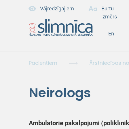
Vājredzīgajiem
Burtu
izmērs
En
Pacientiem
Ārstniecības n
Neirologs
Ambulatorie pakalpojumi (poliklīni