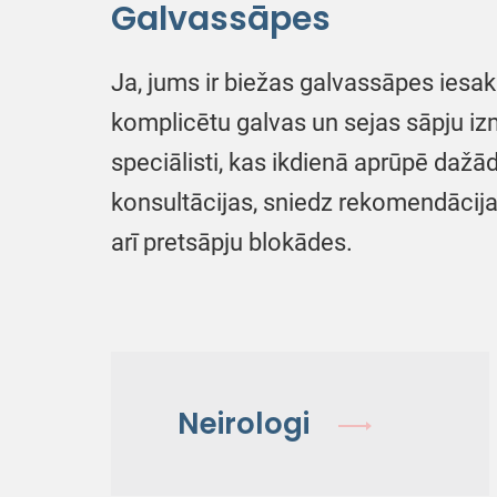
Galvassāpes
Ja, jums ir biežas galvassāpes iesa
komplicētu galvas un sejas sāpju iz
speciālisti, kas ikdienā aprūpē daž
konsultācijas, sniedz rekomendācija
arī pretsāpju blokādes.
Neirologi