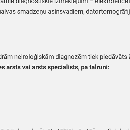
šamie diagnostiskie izmeklējumi – elektroencefa
a galvas smadzeņu asinsvadiem, datortomogrāfi
rām neiroloģiskām diagnozēm tiek piedāvāts ār
ārsts vai ārsts speciālists, pa tālruni: