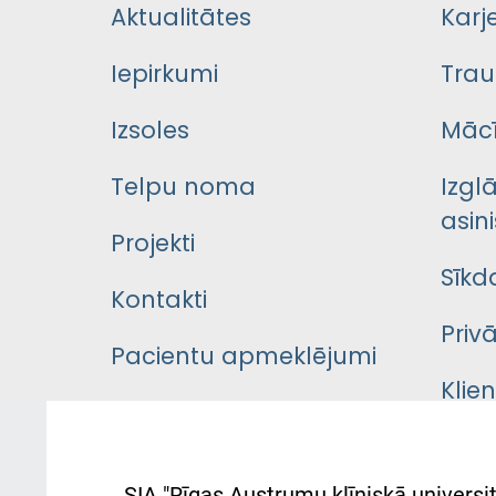
Aktualitātes
Karj
Iepirkumi
Trau
Izsoles
Mācī
Telpu noma
Izgl
asini
Projekti
Sīkd
Kontakti
Priv
Pacientu apmeklējumi
Klie
Iekšējās kārtības
rok
noteikumi
Aust
SIA "Rīgas Austrumu klīniskā universit