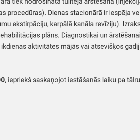
rā tiek nodrošināta tūlītēja ārstēšana (injekcija
as procedūras). Dienas stacionārā ir iespēja vei
u ekstirpāciju, karpālā kanāla revīziju). Izrak
ehabilitācijas plāns. Diagnostikai un ārstēšana
t ikdienas aktivitātes mājās vai atsevišķos gadī
00
, iepriekš saskaņojot iestāšanās laiku pa tālru