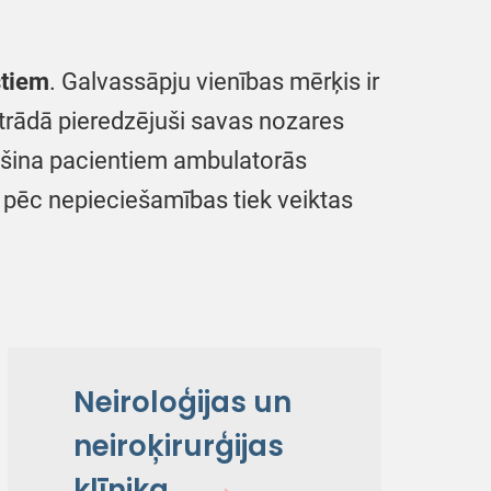
stiem
. Galvassāpju vienības mērķis ir
trādā pieredzējuši savas nozares
rošina pacientiem ambulatorās
 pēc nepieciešamības tiek veiktas
Neiroloģijas un
neiroķirurģijas
klīnika