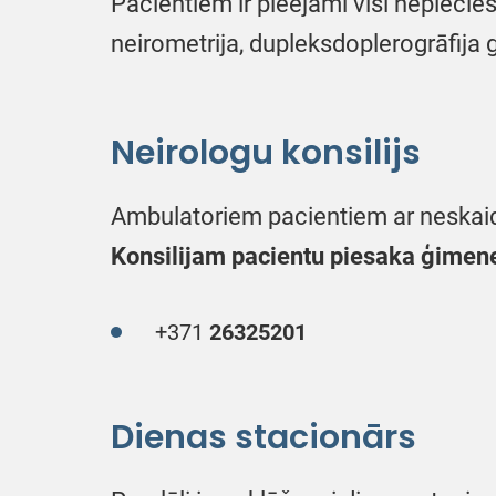
Pacientiem ir pieejami visi nepiecie
neirometrija, dupleksdoplerogrāfij
Neirologu konsilijs
Ambulatoriem pacientiem ar neskaid
Konsilijam pacientu piesaka ģimenes 
+371
26325201
Dienas stacionārs