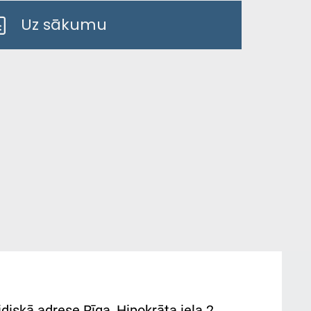
Uz sākumu
diskā adrese Rīga, Hipokrāta iela 2,