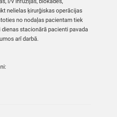
s, i/v infūzijas, blokādes,
kt nelielas ķirurģiskas operācijas
stoties no nodaļas pacientam tiek
i dienas stacionārā pacienti pavada
jumos arī darbā.
ni: