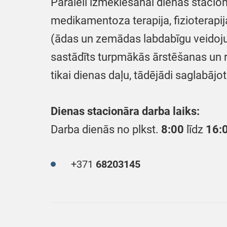
Paralēli izmeklēšanai dienas stacionā
medikamentoza terapija, fizioterapij
(ādas un zemādas labdabīgu veidojum
sastādīts turpmākās ārstēšanas un r
tikai dienas daļu, tādējādi saglabājo
Dienas stacionāra darba laiks:
Darba dienās no plkst.
8:00
līdz
16:
+371
68203145