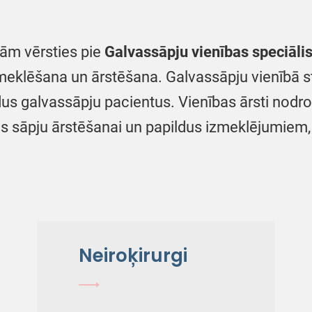
kām vērsties pie
Galvassāpju vienības speciāli
meklēšana un ārstēšana. Galvassāpju vienībā s
ādus galvassāpju pacientus. Vienības ārsti nod
s sāpju ārstēšanai un papildus izmeklējumiem,
Neiroķirurgi