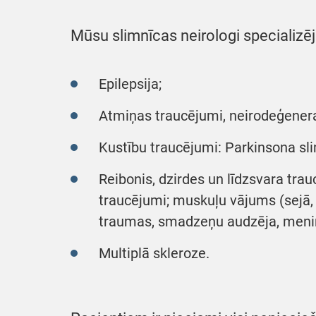
Mūsu slimnīcas neirologi specializē
Epilepsija;
Atmiņas traucējumi, neirodeģenera
Kustību traucējumi: Parkinsona sli
Reibonis, dzirdes un līdzsvara tra
traucējumi; muskuļu vājums (sejā, 
traumas, smadzeņu audzēja, mening
Multiplā skleroze.