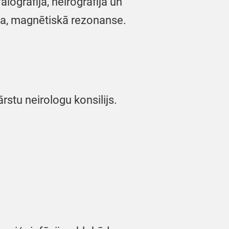
logrāfija, neirogrāfija un
ja, magnētiskā rezonanse.
stu neirologu konsilijs.