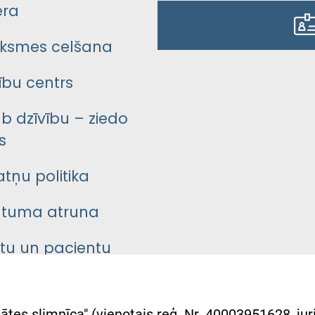
era
ksmes celšana
bu centrs
āb dzīvību – ziedo
s
atņu politika
ātuma atruna
ntu un pacientu
asgrāmata
rumu slimnīcas
ātes slimnīca" (vienotais reģ. Nr. 40003951628, juri