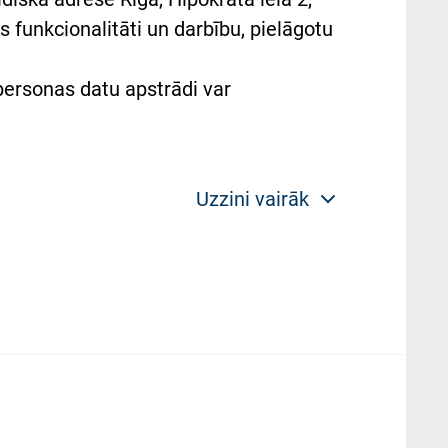
 funkcionalitāti un darbību, pielāgotu
 personas datu apstrādi var
Uzzini vairāk
 politikas mērķis ir sniegt fiziskajai