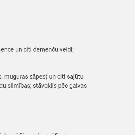
ence un citi demenču veidi;
s, muguras sāpes) un citi sajūtu
du slimības; stāvoklis pēc galvas