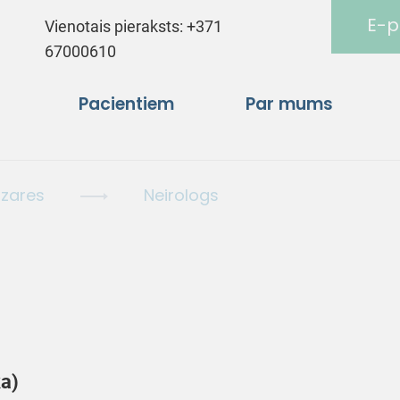
E-p
Vienotais pieraksts:
+371
67000610
Pacientiem
Par mums
ozares
Neirologs
ka)