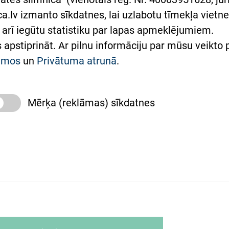
lsts Ukrainai
.lv izmanto sīkdatnes, lai uzlabotu tīmekļa vietnes
arī iegūtu statistiku par lapas apmeklējumiem.
римка Східної лікарні
es apstiprināt. Ar pilnu informāciju par mūsu veikto
півпраця з Україною
kumos
un
Privātuma atrunā
.
Mērķa (reklāmas) sīkdatnes
slimnīca, turpmāk – Pārzinis, sīkdatņu izmantošanas
 sīkdatņu izmantošanas nosacījumiem.