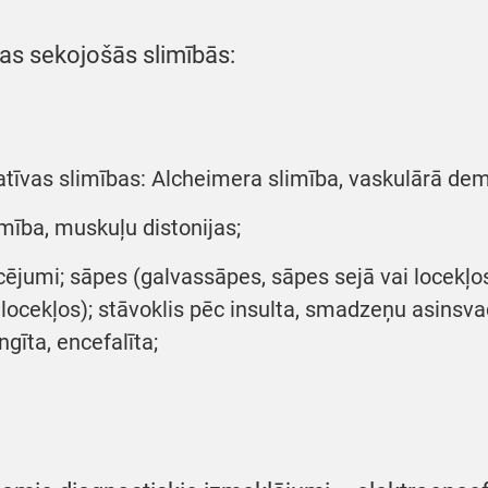
jas sekojošās slimībās:
tīvas slimības: Alcheimera slimība, vaskulārā dem
mība, muskuļu distonijas;
ucējumi; sāpes (galvassāpes, sāpes sejā vai locekļo
locekļos); stāvoklis pēc insulta, smadzeņu asinsva
īta, encefalīta;