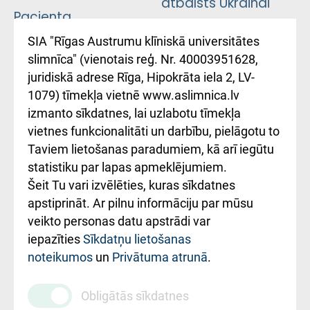
atbalsts Ukrainai
Pacienta
atsauksmju/sūdzību
Підтримка Східної
SIA "Rīgas Austrumu klīniskā universitātes
iesniegšanas
лікарні та співпраця з
slimnīca" (vienotais reģ. Nr. 40003951628,
kārtība
Україною
juridiskā adrese Rīga, Hipokrāta iela 2, LV-
1079) tīmekļa vietnē www.aslimnica.lv
Kā pie mums nokļūt
izmanto sīkdatnes, lai uzlabotu tīmekļa
vietnes funkcionalitāti un darbību, pielāgotu to
Rēķinu apmaksas
Taviem lietošanas paradumiem, kā arī iegūtu
ceļvedis
statistiku par lapas apmeklējumiem.
Šeit Tu vari izvēlēties, kuras sīkdatnes
Rekvizīti un
apstiprināt. Ar pilnu informāciju par mūsu
ārstniecības
veikto personas datu apstrādi var
iestādes kods
iepazīties
Sīkdatņu lietošanas
noteikumos
un
Privātuma atrunā
.
010000234
Maksas
Obligātās sīkdatnes