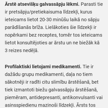
Ārstē atsevišķu galvassāpju lēkmi.
Parasti tie
ir pretsāpju/pretiekaisuma līdzekļi, kurus
ieteicams lietot 20-30 minūšu laikā no sāpju
parādīšanās brīža. Lielākoties šie līdzekļi ir
nopērkami bez receptes, tomēr tos ieteicams
lietot konsultējoties ar ārstu un ne biežāk kā
3 reizes nedēļā.
Profilaktiski lietojami medikamenti.
Tie ir
dažādu grupu medikamenti, daļa no tiem
sākotnēji ir radīti citu slimību ārstēšanā, bet
tiek izmantoti biežu galvassāpju ārstēšanā,
piemēram, antidepresanti, antikonvulsanti vai
asinsspiedienu mazinoši līdzekļi. Ārsts tos