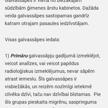
Galvassāpes ir viena no biežākajām
sūdzībām ģimenes ārstu kabinetos. Dažāda
veida galvassāpes sastopamas gandrīz
katram otrajam pasaules iedzīvotājam.
Visas galvassāpes iedala:
1)
Primāru
galvassāpju gadījumā izmeklējot,
veicot analīzes, vai veicot papildus
radioloģiskus izmeklējumus, nevar sāpēm
atrast iemeslu. Šīs galvassāpes ir
visbiežākās, un reizēm nozīmīgi ietekmē
cilvēka dzīvi, taču nav dzīvībai bīstamas. Pie
šīs grupas pieskaita migrēnu, saspringuma