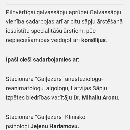
Pilnvērtīgai galvassāpju aprūpei Galvassāpju
vienība sadarbojas arī ar citu sāpju ārstēšanā
iesaistītu specialitāšu ārstiem, pēc
nepieciešamības veidojot arī
konsīlijus
.
Īpaši cieši sadarbojamies ar:
Stacionāra “Gaiļezers” anesteziologu-
reanimatologu, algologu, Latvijas Sāpju
Izpētes biedrības vadītāju
Dr. Mihailu Aronu.
Stacionāra “Gaiļezers” Klīnisko
psiholoģi
Jeļenu Harlamovu.