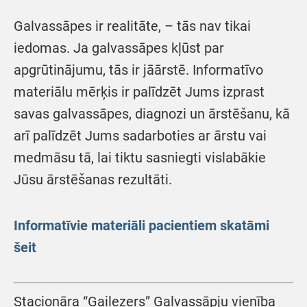
Galvassāpes ir realitāte, – tās nav tikai
iedomas. Ja galvassāpes kļūst par
apgrūtinājumu, tās ir jāārstē. Informatīvo
materiālu mērķis ir palīdzēt Jums izprast
savas galvassāpes, diagnozi un ārstēšanu, kā
arī palīdzēt Jums sadarboties ar ārstu vai
medmāsu tā, lai tiktu sasniegti vislabākie
Jūsu ārstēšanas rezultāti.
Informatīvie materiāli pacientiem skatāmi
šeit
Stacionāra “Gaiļezers” Galvassāpju vienība