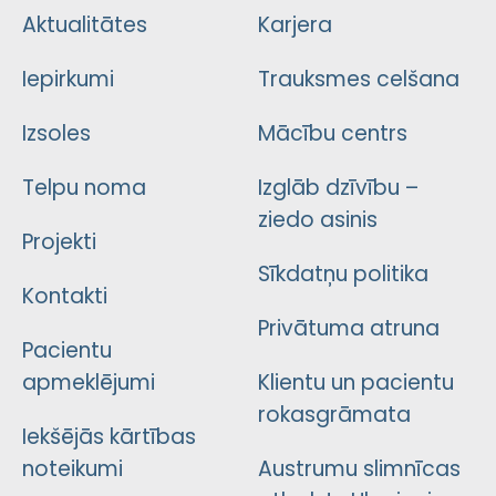
Aktualitātes
Karjera
Iepirkumi
Trauksmes celšana
Izsoles
Mācību centrs
Telpu noma
Izglāb dzīvību –
ziedo asinis
Projekti
Sīkdatņu politika
Kontakti
Privātuma atruna
Pacientu
apmeklējumi
Klientu un pacientu
rokasgrāmata
Iekšējās kārtības
noteikumi
Austrumu slimnīcas