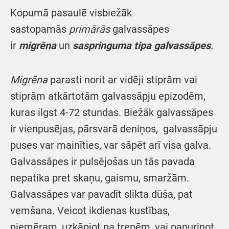
Kopumā pasaulē visbiežāk
sastopamās
primārās
galvassāpes
ir
migrēna
un
saspringuma tipa galvassāpes
.
Migrēna
parasti norit ar vidēji stiprām vai
stiprām atkārtotām galvassāpju epizodēm,
kuras ilgst 4-72 stundas. Biežāk galvassāpes
ir vienpusējas, pārsvarā deniņos, galvassāpju
puses var mainīties, var sāpēt arī visa galva.
Galvassāpes ir pulsējošas un tās pavada
nepatika pret skaņu, gaismu, smaržām.
Galvassāpes var pavadīt slikta dūša, pat
vemšana. Veicot ikdienas kustības,
piemēram, uzkāpjot pa trepēm, vai papurinot