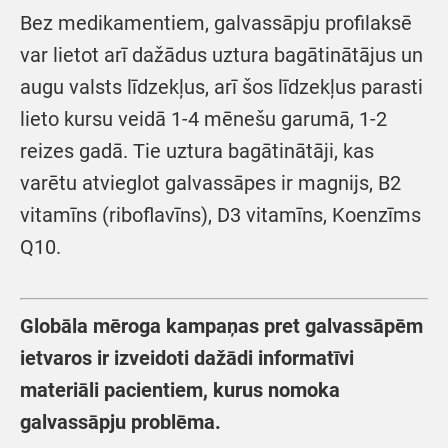
Bez medikamentiem, galvassāpju profilaksē
var lietot arī dažādus uztura bagātinātājus un
augu valsts līdzekļus, arī šos līdzekļus parasti
lieto kursu veidā 1-4 mēnešu garumā, 1-2
reizes gadā. Tie uztura bagātinātāji, kas
varētu atvieglot galvassāpes ir magnijs, B2
vitamīns (riboflavīns), D3 vitamīns, Koenzīms
Q10.
Globāla mēroga kampaņas pret galvassāpēm
ietvaros ir izveidoti dažādi informatīvi
materiāli pacientiem, kurus nomoka
galvassāpju problēma.