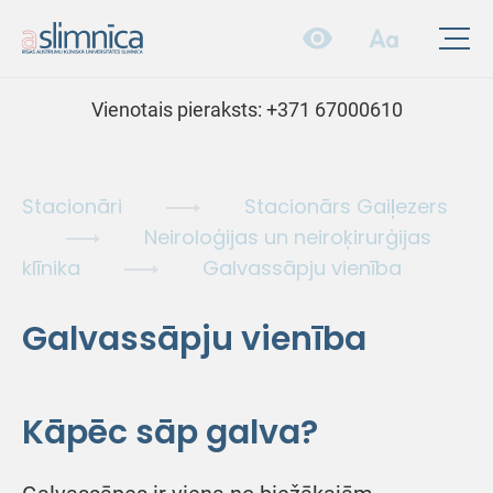
Vienotais pieraksts:
+371 67000610
Stacionāri
Stacionārs Gaiļezers
Neiroloģijas un neiroķirurģijas
klīnika
Galvassāpju vienība
Galvassāpju vienība
Kāpēc sāp galva?