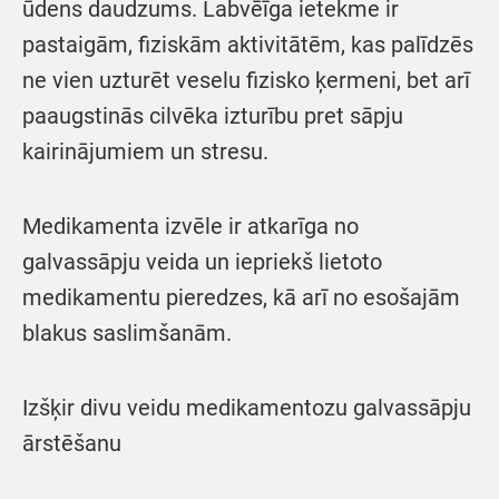
ūdens daudzums. Labvēīga ietekme ir
pastaigām, fiziskām aktivitātēm, kas palīdzēs
ne vien uzturēt veselu fizisko ķermeni, bet arī
paaugstinās cilvēka izturību pret sāpju
kairinājumiem un stresu.
Medikamenta izvēle ir atkarīga no
galvassāpju veida un iepriekš lietoto
medikamentu pieredzes, kā arī no esošajām
blakus saslimšanām.
Izšķir divu veidu medikamentozu galvassāpju
ārstēšanu