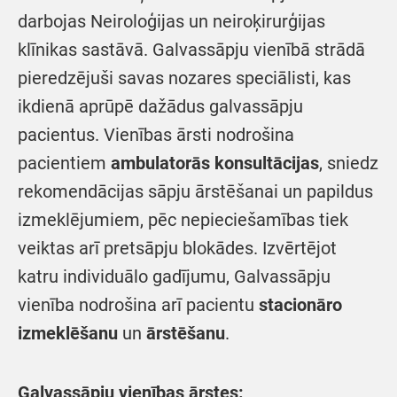
darbojas Neiroloģijas un neiroķirurģijas
klīnikas sastāvā. Galvassāpju vienībā strādā
pieredzējuši savas nozares speciālisti, kas
ikdienā aprūpē dažādus galvassāpju
pacientus. Vienības ārsti nodrošina
pacientiem
ambulatorās konsultācijas
, sniedz
rekomendācijas sāpju ārstēšanai un papildus
izmeklējumiem, pēc nepieciešamības tiek
veiktas arī pretsāpju blokādes. Izvērtējot
katru individuālo gadījumu, Galvassāpju
vienība nodrošina arī pacientu
stacionāro
izmeklēšanu
un
ārstēšanu
.
Galvassāpju vienības ārstes: