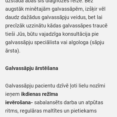
uzstāda abas šīs diagnozes reizē. Bez
augstāk minētajām galvassāpēm, izšķir vēl
daudz dažādus galvassāpju veidus, bet lai
precīzāk uzzinātu kādas galvassāpes traucē
tieši Jūs, būtu vajadzīga konsultācija pie
galvassāpju speciālista vai algologa (sāpju
ārsta).
Galvassāpju ārstēšana
Galvassāpju pacientu dzīvē ļoti lielu nozīmi
ieņem
ikdienas režī
ma
ievērošana-
sabalansēts darba un atpūtas
ritms, regulāras maltītes un pietiekams