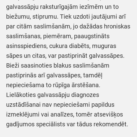
galvassāpju raksturīgajām iezīmēm un to
biežumu, stiprumu. Tiek uzdoti jautājumi arī
par citām saslimšanām, jo dažādas hroniskas
saslimšanas, piemēram, paaugstināts
asinsspiediens, cukura diabēts, muguras
sāpes un citas, var pastiprināt galvassāpes.
Bieži saasinoties blakus saslimšanām
pastiprinās arī galvassāpes, tamdēļ
nepieciešama to rūpīga ārstēšana.
Lielākoties galvassāpju diagnozes
uzstādīšanai nav nepieciešami papildus
izmeklējumi vai analīzes, tomēr atsevišķos
gadījumos speciālists var tādus rekomendēt.