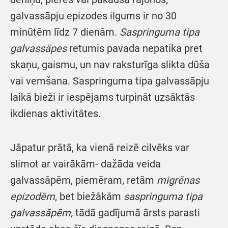
galvassāpju epizodes ilgums ir no 30
minūtēm līdz 7 dienām.
Saspringuma tipa
galvassāpes
retumis pavada nepatika pret
skaņu, gaismu, un nav raksturīga slikta dūša
vai vemšana. Saspringuma tipa galvassāpju
laikā bieži ir iespējams turpināt uzsāktās
ikdienas aktivitātes.
Jāpatur prātā, ka vienā reizē cilvēks var
slimot ar vairākām- dažāda veida
galvassāpēm, piemēram, retām
migrē
nas
epizodēm
, bet biežākām
saspringuma tipa
galvassāpēm,
tādā gadījumā ārsts parasti