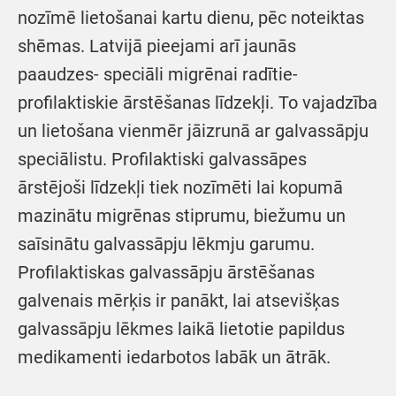
nozīmē lietošanai kartu dienu, pēc noteiktas
shēmas. Latvijā pieejami arī jaunās
paaudzes- speciāli migrēnai radītie-
profilaktiskie ārstēšanas līdzekļi. To vajadzība
un lietošana vienmēr jāizrunā ar galvassāpju
speciālistu. Profilaktiski galvassāpes
ārstējoši līdzekļi tiek nozīmēti lai kopumā
mazinātu migrēnas stiprumu, biežumu un
saīsinātu galvassāpju lēkmju garumu.
Profilaktiskas galvassāpju ārstēšanas
galvenais mērķis ir panākt, lai atsevišķas
galvassāpju lēkmes laikā lietotie papildus
medikamenti iedarbotos labāk un ātrāk.