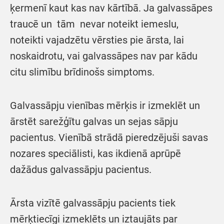
ķermenī kaut kas nav kārtībā. Ja galvassāpes
traucē un tām nevar noteikt iemeslu,
noteikti vajadzētu vērsties pie ārsta, lai
noskaidrotu, vai galvassāpes nav par kādu
citu slimību brīdinošs simptoms.
Galvassāpju vienības mērķis ir izmeklēt un
ārstēt sarežģītu galvas un sejas sāpju
pacientus. Vienībā strādā pieredzējuši savas
nozares speciālisti, kas ikdienā aprūpē
dažādus galvassāpju pacientus.
Ārsta vizītē galvassāpju pacients tiek
mērķtiecīgi izmeklēts un iztaujāts par