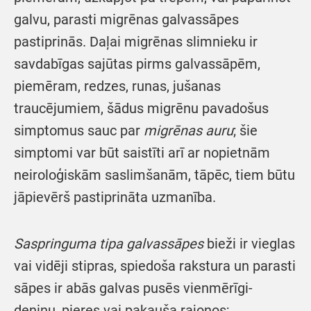
galvu, parasti migrēnas galvassāpes
pastiprinās. Daļai migrēnas slimnieku ir
savdabīgas sajūtas pirms galvassāpēm,
piemēram, redzes, runas, jušanas
traucējumiem, šādus migrēnu pavadošus
simptomus sauc par
migrē
nas auru
; šie
simptomi var būt saistīti arī ar nopietnām
neiroloģiskām saslimšanām, tāpēc, tiem būtu
jāpievērš pastiprināta uzmanība.
Saspringuma tipa galvassāpes
bieži ir vieglas
vai vidēji stipras, spiedoša rakstura un parasti
sāpes ir abās galvas pusēs vienmērīgi-
deniņu, pieres vai pakauša rajonos;