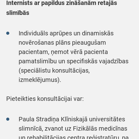
Internists ar papildus zināšanām retajās
slimībās
Individuāls aprūpes un dinamiskās
novērošanas plāns pieaugušam
pacientam, ņemot vērā pacienta
pamatslimību un specifiskās vajadzības
(speciālistu konsultācijas,
izmeklējumus).
Pieteikties konsultācijai var:
Paula Stradiņa Klīniskajā universitātes
slimnīcā, zvanot uz Fizikālās medicīnas
un rehabilitācijas centra reģistratūru, pa