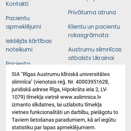
Kontakti
Privātuma atruna
Pacientu
apmeklējumi
Klientu un pacientu
rokasgrāmata
Iekšējās kārtības
noteikumi
Austrumu slimnīcas
atbalsts Ukrainai
Pacienta
atsauksmju/sūdzību
Підтримка Східної
SIA "Rīgas Austrumu klīniskā universitātes
iesniegšanas
лікарні та співпраця з
slimnīca" (vienotais reģ. Nr. 40003951628,
kārtība
Україною
juridiskā adrese Rīga, Hipokrāta iela 2, LV-
1079) tīmekļa vietnē www.aslimnica.lv
Kā pie mums nokļūt
izmanto sīkdatnes, lai uzlabotu tīmekļa
vietnes funkcionalitāti un darbību, pielāgotu to
Rēķinu apmaksas
Taviem lietošanas paradumiem, kā arī iegūtu
ceļvedis
statistiku par lapas apmeklējumiem.