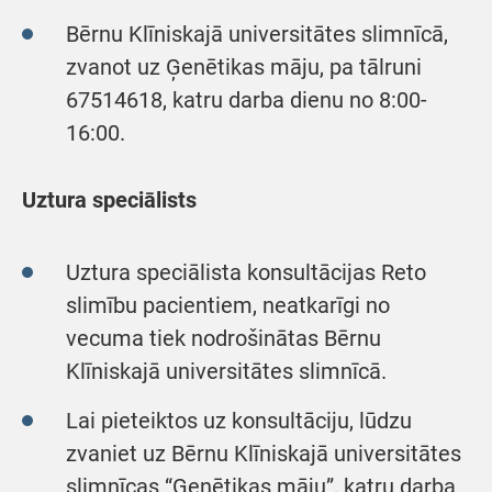
Bērnu Klīniskajā universitātes slimnīcā,
zvanot uz Ģenētikas māju, pa tālruni
67514618, katru darba dienu no 8:00-
16:00.
Uztura speciālists
Uztura speciālista konsultācijas Reto
slimību pacientiem, neatkarīgi no
vecuma tiek nodrošinātas Bērnu
Klīniskajā universitātes slimnīcā.
Lai pieteiktos uz konsultāciju, lūdzu
zvaniet uz Bērnu Klīniskajā universitātes
slimnīcas “Ģenētikas māju”, katru darba