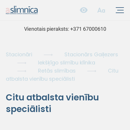
Vienotais pieraksts:
+371 67000610
Stacionāri
Stacionārs Gaiļezers
Iekšķīgo slimību klīnika
Retās slimības
Citu
atbalsta vienību speciālisti
Citu atbalsta vienību
speciālisti