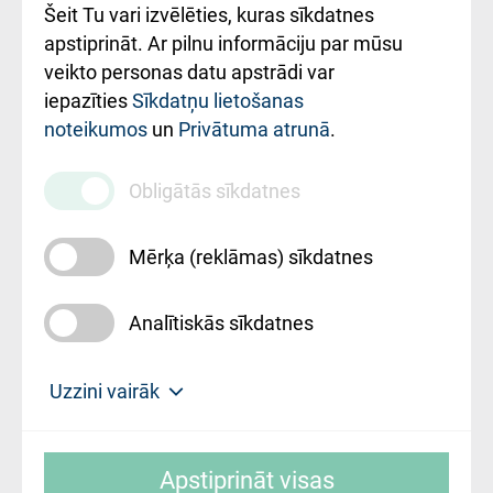
Šeit Tu vari izvēlēties, kuras sīkdatnes
Rekvizīti un
apstiprināt. Ar pilnu informāciju par mūsu
ārstniecības
veikto personas datu apstrādi var
iestādes kods
iepazīties
Sīkdatņu lietošanas
noteikumos
un
Privātuma atrunā
.
010000234
Maksas
Obligātās sīkdatnes
pakalpojumu
cenrādis
Mērķa (reklāmas) sīkdatnes
Analītiskās sīkdatnes
Uz sākumu
Uzzini vairāk
Rīgas Austrumu klīniskā universitātes
© SIA "Rīgas Austrumu klīniskā universitātes
slimnīca, turpmāk – Pārzinis, sīkdatņu
Apstiprināt visas
slimnīca"