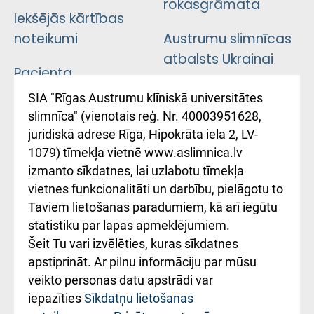
rokasgrāmata
Iekšējās kārtības
noteikumi
Austrumu slimnīcas
atbalsts Ukrainai
Pacienta
atsauksmju/sūdzību
Підтримка Східної
SIA "Rīgas Austrumu klīniskā universitātes
iesniegšanas
лікарні та співпраця з
slimnīca" (vienotais reģ. Nr. 40003951628,
kārtība
Україною
juridiskā adrese Rīga, Hipokrāta iela 2, LV-
1079) tīmekļa vietnē www.aslimnica.lv
Kā pie mums nokļūt
izmanto sīkdatnes, lai uzlabotu tīmekļa
vietnes funkcionalitāti un darbību, pielāgotu to
Rēķinu apmaksas
Taviem lietošanas paradumiem, kā arī iegūtu
ceļvedis
statistiku par lapas apmeklējumiem.
Šeit Tu vari izvēlēties, kuras sīkdatnes
Rekvizīti un
apstiprināt. Ar pilnu informāciju par mūsu
ārstniecības
veikto personas datu apstrādi var
iestādes kods
iepazīties
Sīkdatņu lietošanas