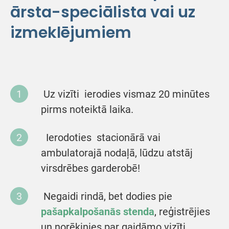
ārsta-speciālista vai uz
izmeklējumiem
Uz vizīti ierodies vismaz 20 minūtes
pirms noteiktā laika.
Ierodoties stacionārā vai
ambulatorajā nodaļā, lūdzu atstāj
virsdrēbes garderobē!
Negaidi rindā, bet dodies pie
pašapkalpošanās stenda
, reģistrējies
un norēķinies par gaidāmo vizīti.