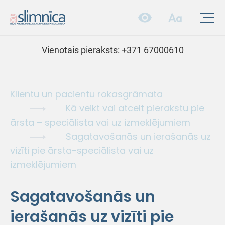
Vienotais pieraksts:
+371 67000610
Klientu un pacientu rokasgrāmata
Kā veikt vai atcelt pierakstu pie
ārsta – speciālista vai uz izmeklējumiem
Sagatavošanās un ierašanās uz
vizīti pie ārsta-speciālista vai uz
izmeklējumiem
Sagatavošanās un
ierašanās uz vizīti pie