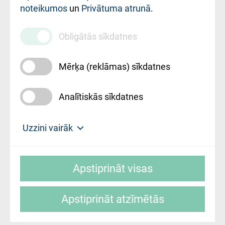
noteikumos
un
Privātuma atrunā
.
010000234
Maksas
Obligātās sīkdatnes
pakalpojumu
cenrādis
Mērķa (reklāmas) sīkdatnes
Analītiskās sīkdatnes
Uz sākumu
Uzzini vairāk
Rīgas Austrumu klīniskā universitātes
© SIA "Rīgas Austrumu klīniskā universitātes
slimnīca, turpmāk – Pārzinis, sīkdatņu
Apstiprināt visas
slimnīca"
izmantošanas politikas mērķis ir sniegt
fiziskajai personai/klientam – informāciju par
Apstiprināt atzīmētās
sīkdatņu izmantošanas nosacījumiem.
Mājas lapas izstrāde: