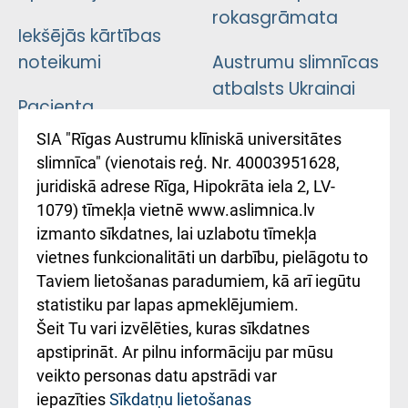
rokasgrāmata
Iekšējās kārtības
noteikumi
Austrumu slimnīcas
atbalsts Ukrainai
Pacienta
atsauksmju/sūdzību
Підтримка Східної
SIA "Rīgas Austrumu klīniskā universitātes
iesniegšanas
лікарні та співпраця з
slimnīca" (vienotais reģ. Nr. 40003951628,
kārtība
Україною
juridiskā adrese Rīga, Hipokrāta iela 2, LV-
1079) tīmekļa vietnē www.aslimnica.lv
Kā pie mums nokļūt
izmanto sīkdatnes, lai uzlabotu tīmekļa
vietnes funkcionalitāti un darbību, pielāgotu to
Rēķinu apmaksas
Taviem lietošanas paradumiem, kā arī iegūtu
ceļvedis
statistiku par lapas apmeklējumiem.
Šeit Tu vari izvēlēties, kuras sīkdatnes
Rekvizīti un
apstiprināt. Ar pilnu informāciju par mūsu
ārstniecības
veikto personas datu apstrādi var
iestādes kods
iepazīties
Sīkdatņu lietošanas