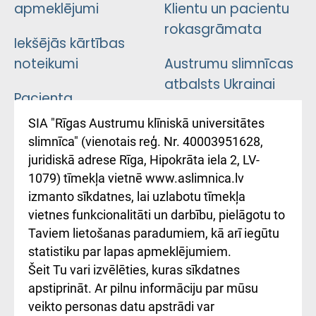
apmeklējumi
Klientu un pacientu
rokasgrāmata
Iekšējās kārtības
noteikumi
Austrumu slimnīcas
atbalsts Ukrainai
Pacienta
atsauksmju/sūdzību
Підтримка Східної
SIA "Rīgas Austrumu klīniskā universitātes
iesniegšanas
лікарні та співпраця з
slimnīca" (vienotais reģ. Nr. 40003951628,
kārtība
Україною
juridiskā adrese Rīga, Hipokrāta iela 2, LV-
1079) tīmekļa vietnē www.aslimnica.lv
Kā pie mums nokļūt
izmanto sīkdatnes, lai uzlabotu tīmekļa
vietnes funkcionalitāti un darbību, pielāgotu to
Rēķinu apmaksas
Taviem lietošanas paradumiem, kā arī iegūtu
ceļvedis
statistiku par lapas apmeklējumiem.
Šeit Tu vari izvēlēties, kuras sīkdatnes
Rekvizīti un
apstiprināt. Ar pilnu informāciju par mūsu
ārstniecības
veikto personas datu apstrādi var