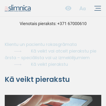
Vienotais pieraksts:
+371 67000610
Klientu un pacientu rokasgrāmata
Kā veikt vai atcelt pierakstu pie
ārsta – speciālista vai uz izmeklējumiem
Kā veikt pierakstu
Kā veikt pierakstu