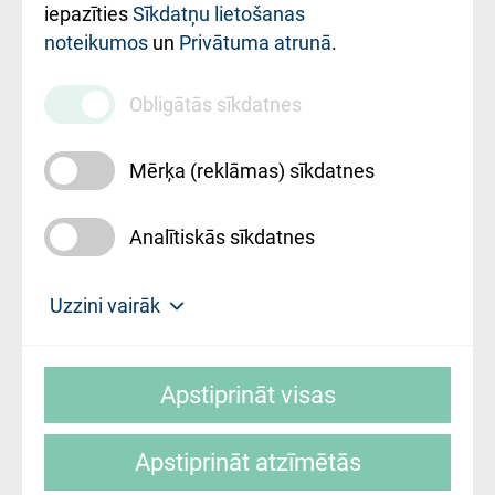
iestādes kods
iepazīties
Sīkdatņu lietošanas
noteikumos
un
Privātuma atrunā
.
010000234
Maksas
Obligātās sīkdatnes
pakalpojumu
cenrādis
Mērķa (reklāmas) sīkdatnes
Analītiskās sīkdatnes
Uz sākumu
Uzzini vairāk
Rīgas Austrumu klīniskā universitātes
© SIA "Rīgas Austrumu klīniskā universitātes
slimnīca, turpmāk – Pārzinis, sīkdatņu
Apstiprināt visas
slimnīca"
izmantošanas politikas mērķis ir sniegt
fiziskajai personai/klientam – informāciju par
Apstiprināt atzīmētās
sīkdatņu izmantošanas nosacījumiem.
Mājas lapas izstrāde: