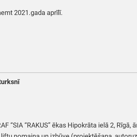
emt 2021.gada aprīlī.
turksnī
 “SIA “RAKUS” ēkas Hipokrāta ielā 2, Rīgā, ā
 liftu nomaiņa un izbūve (projektēšana, autoru