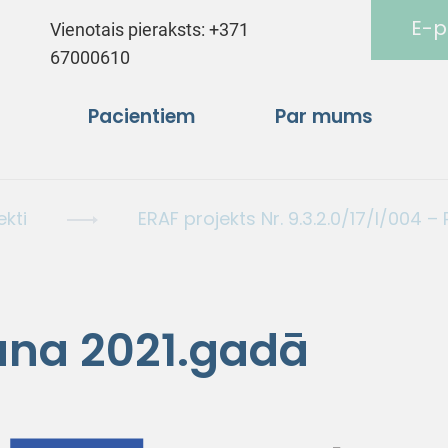
E-p
Vienotais pieraksts:
+371
67000610
Pacientiem
Par mums
ekti
ERAF projekts Nr. 9.3.2.0/17/I/004 
šana 2021.gadā