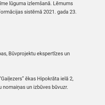
 nozīme lūguma izlemšanā. Lēmums
nformācijas sistēmā 2021. gada 23.
as, Būvprojektu ekspertīzes un
aiļezers” ēkas Hipokrāta ielā 2,
ftu nomaiņas un izbūves būvuzr.