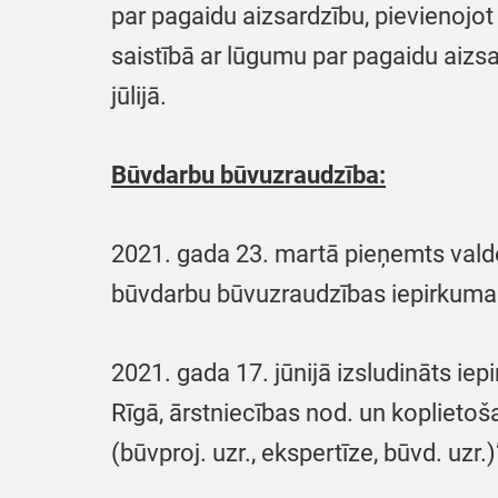
par pagaidu aizsardzību, pievienojo
saistībā ar lūgumu par pagaidu aizs
jūlijā.
Būvdarbu būvuzraudzība:
2021. gada 23. martā pieņemts vald
būvdarbu būvuzraudzības iepirkuma
2021. gada 17. jūnijā izsludināts i
Rīgā, ārstniecības nod. un koplietoš
(būvproj. uzr., ekspertīze, būvd. uzr.)