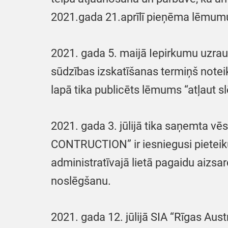
2021.gada 21.aprīlī pieņēma lēmumu 
2021. gada 5. maijā Iepirkumu uzra
sūdzības izskatīšanas termiņš noteik
lapā tika publicēts lēmums “atļaut sl
2021. gada 3. jūlijā tika saņemta v
CONTRUCTION” ir iesniegusi pieteiku
administratīvajā lietā pagaidu aizsa
noslēgšanu.
2021. gada 12. jūlijā SIA “Rīgas Aus