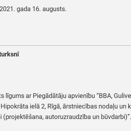
2021. gada 16. augusts.
turksnī
ts līgums ar Piegādātāju apvienību “BBA, Gulive
s Hipokrāta ielā 2, Rīgā, ārstniecības nodaļu u
vi (projektēšana, autoruzraudzība un būvdarbi)”