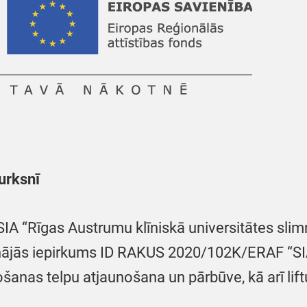
urksnī
IA “Rīgas Austrumu klīniskā universitātes slimnī
pinājās iepirkums ID RAKUS 2020/102K/ERAF “SI
ošanas telpu atjaunošana un pārbūve, kā arī li