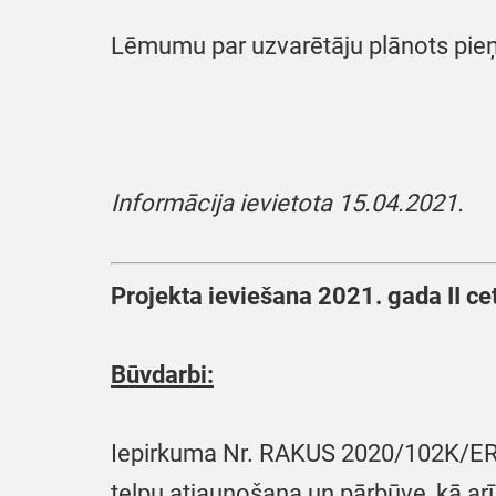
Lēmumu par uzvarētāju plānots pieņ
Informācija ievietota 15.04.2021.
Projekta ieviešana 2021. gada II ce
Būvdarbi:
Iepirkuma Nr. RAKUS 2020/102K/ERAF
telpu atjaunošana un pārbūve, kā arī