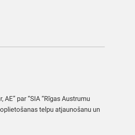
r, AE” par “SIA “Rīgas Austrumu
n koplietošanas telpu atjaunošanu un
.