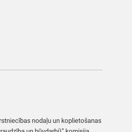
rstniecības nodaļu un koplietošanas
zraudzība un būvdarbi)” komisija