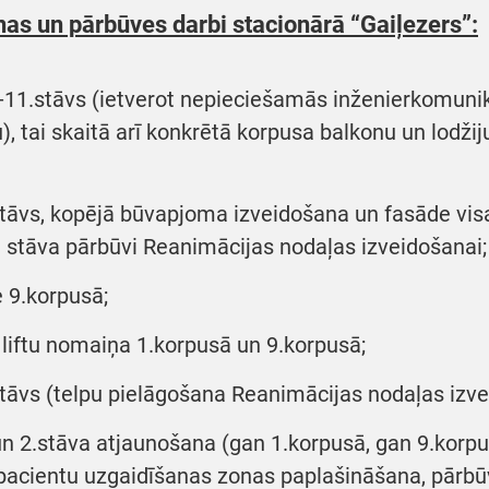
as un pārbūves darbi stacionārā “Gaiļezers”:
11.stāvs (ietverot nepieciešamās inženierkomunikā
u), tai skaitā arī konkrētā korpusa balkonu un lodži
tāvs, kopējā būvapjoma izveidošana un fasāde vis
 stāva pārbūvi Reanimācijas nodaļas izveidošanai;
 9.korpusā;
liftu nomaiņa 1.korpusā un 9.korpusā;
āvs (telpu pielāgošana Reanimācijas nodaļas izve
n 2.stāva atjaunošana (gan 1.korpusā, gan 9.korpu
ī pacientu uzgaidīšanas zonas paplašināšana, pārb