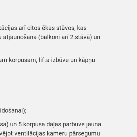
cijas arī citos ēkas stāvos, kas
ju atjaunošana (balkoni arī 2.stāvā) un
am korpusam, lifta izbūve un kāpņu
idošanai);
sā) un 5.korpusa daļas pārbūve jaunā
ūvējot ventilācijas kameru pārsegumu