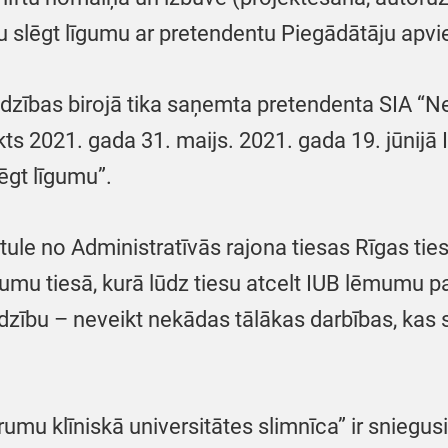
slēgt līgumu ar pretendentu Piegādātāju apvien
udzības birojā tika saņemta pretendenta SIA “
ts 2021. gada 31. maijs. 2021. gada 19. jūnijā
ēgt līgumu”.
ēstule no Administratīvās rajona tiesas Rīgas 
mu tiesā, kurā lūdz tiesu atcelt IUB lēmumu pa
rdzību – neveikt nekādas tālākas darbības, kas 
trumu klīniskā universitātes slimnīca” ir sniegu