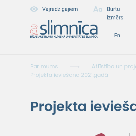
Vājredzīgajiem
Burtu
izmērs
En
Par mums
Attīstība un proj
Projekta ieviešana 2021.gadā
Projekta ievie