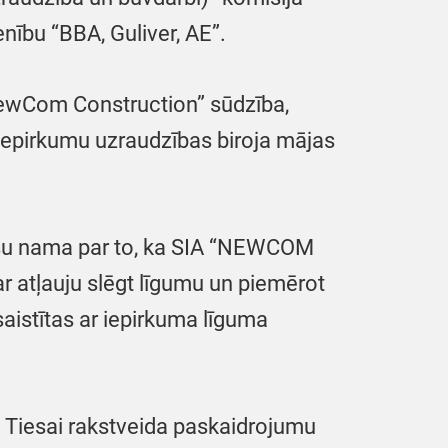
ību “BBA, Guliver, AE”.
NewCom Construction” sūdzība,
 Iepirkumu uzraudzības biroja mājas
tiesu nama par to, ka SIA “NEWCOM
r atļauju slēgt līgumu un piemērot
saistītas ar iepirkuma līguma
si Tiesai rakstveida paskaidrojumu