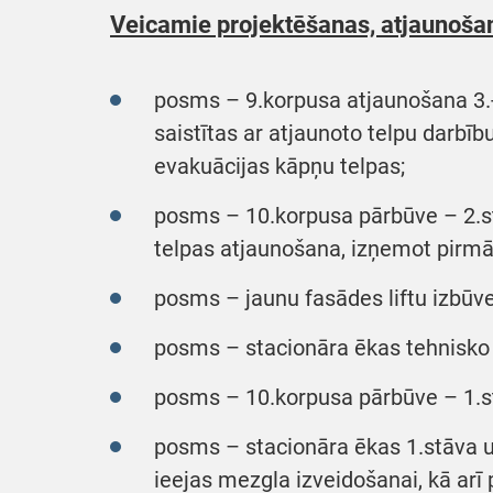
Veicamie projektēšanas, atjaunošan
posms – 9.korpusa atjaunošana 3.-
saistītas ar atjaunoto telpu darbīb
evakuācijas kāpņu telpas;
posms – 10.korpusa pārbūve – 2.s
telpas atjaunošana, izņemot pirmā
posms – jaunu fasādes liftu izbūve
posms – stacionāra ēkas tehnisko 
posms – 10.korpusa pārbūve – 1.st
posms – stacionāra ēkas 1.stāva u
ieejas mezgla izveidošanai, kā ar