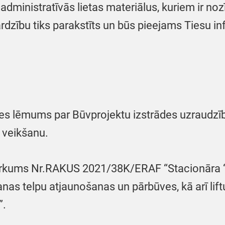
t administratīvās lietas materiālus, kuriem ir
ardzību tiks parakstīts un būs pieejams Tiesu i
es lēmums par Būvprojektu izstrādes uzraudzīb
 veikšanu.
epirkums Nr.RAKUS 2021/38K/ERAF “Stacionāra “G
anas telpu atjaunošanas un pārbūves, kā arī li
”.