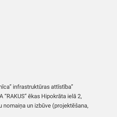
ca” infrastruktūras attīstība”
A “RAKUS” ēkas Hipokrāta ielā 2,
ftu nomaiņa un izbūve (projektēšana,