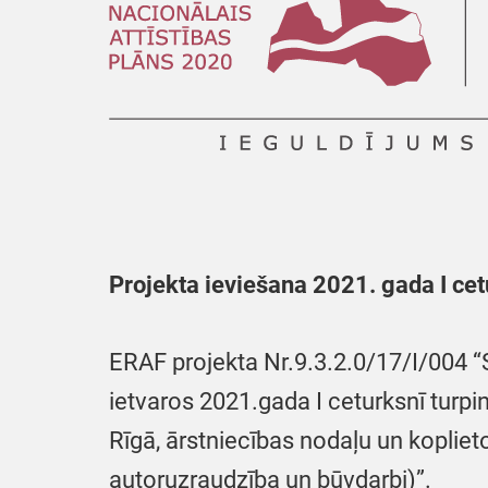
Projekta ieviešana 2021. gada I cet
ERAF projekta Nr.9.3.2.0/17/I/004 “S
ietvaros 2021.gada I ceturksnī tur
Rīgā, ārstniecības nodaļu un kopliet
autoruzraudzība un būvdarbi)”.