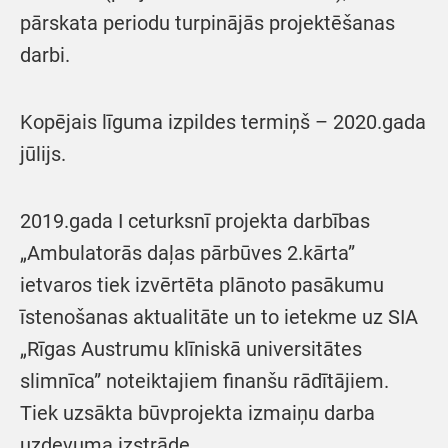
pārskata periodu turpinājās projektēšanas
darbi.
Kopējais līguma izpildes termiņš – 2020.gada
jūlijs.
2019.gada I ceturksnī projekta darbības
„Ambulatorās daļas pārbūves 2.kārta”
ietvaros tiek izvērtēta plānoto pasākumu
īstenošanas aktualitāte un to ietekme uz SIA
„Rīgas Austrumu klīniskā universitātes
slimnīca” noteiktajiem finanšu rādītājiem.
Tiek uzsākta būvprojekta izmaiņu darba
uzdevuma izstrāde.