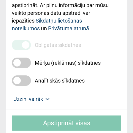
Rekvizīti un
apstiprināt. Ar pilnu informāciju par mūsu
ārstniecības
veikto personas datu apstrādi var
iestādes kods
iepazīties
Sīkdatņu lietošanas
noteikumos
un
Privātuma atrunā
.
010000234
Maksas
Obligātās sīkdatnes
pakalpojumu
cenrādis
Mērķa (reklāmas) sīkdatnes
Analītiskās sīkdatnes
Uz sākumu
Uzzini vairāk
Rīgas Austrumu klīniskā universitātes
© SIA "Rīgas Austrumu klīniskā universitātes
slimnīca, turpmāk – Pārzinis, sīkdatņu
Apstiprināt visas
slimnīca"
izmantošanas politikas mērķis ir sniegt