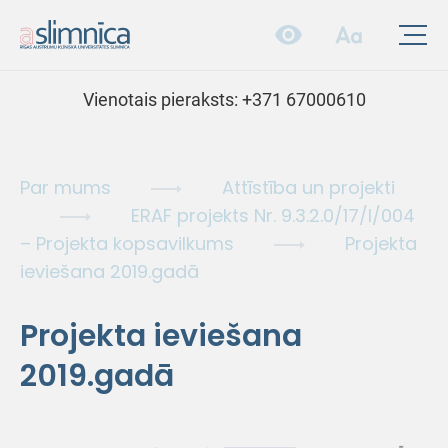
Vienotais pieraksts:
+371 67000610
Par mums
Attīstība un projekti
ERAF projekts Nr. 9.3.2.0/17/I/004
– Projekta kopsavilkums
Projekta
ieviešana 2019.gadā
Projekta ieviešana
2019.gadā