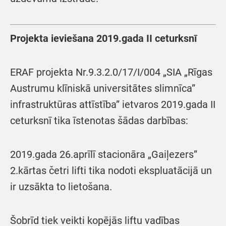
Projekta ieviešana 2019.gada II ceturksnī
ERAF projekta Nr.9.3.2.0/17/I/004 „SIA „Rīgas
Austrumu klīniskā universitātes slimnīca”
infrastruktūras attīstība” ietvaros 2019.gada II
ceturksnī tika īstenotas šādas darbības:
2019.gada 26.aprīlī stacionāra „Gaiļezers”
2.kārtas četri lifti tika nodoti ekspluatācijā un
ir uzsākta to lietošana.
Šobrīd tiek veikti kopējās liftu vadības