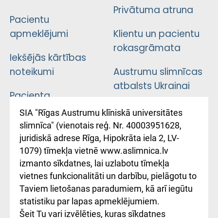
Privātuma atruna
Pacientu
apmeklējumi
Klientu un pacientu
rokasgrāmata
Iekšējās kārtības
noteikumi
Austrumu slimnīcas
atbalsts Ukrainai
Pacienta
atsauksmju/sūdzību
Підтримка Східної
SIA "Rīgas Austrumu klīniskā universitātes
iesniegšanas
лікарні та співпраця з
slimnīca" (vienotais reģ. Nr. 40003951628,
kārtība
Україною
juridiskā adrese Rīga, Hipokrāta iela 2, LV-
1079) tīmekļa vietnē www.aslimnica.lv
Kā pie mums nokļūt
izmanto sīkdatnes, lai uzlabotu tīmekļa
vietnes funkcionalitāti un darbību, pielāgotu to
Rēķinu apmaksas
Taviem lietošanas paradumiem, kā arī iegūtu
ceļvedis
statistiku par lapas apmeklējumiem.
Šeit Tu vari izvēlēties, kuras sīkdatnes