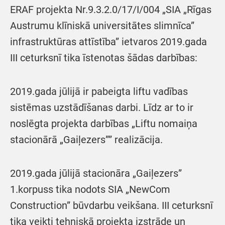
ERAF projekta Nr.9.3.2.0/17/I/004 „SIA „Rīgas
Austrumu klīniskā universitātes slimnīca”
infrastruktūras attīstība” ietvaros 2019.gada
III ceturksnī tika īstenotas šādas darbības:
2019.gada jūlijā ir pabeigta liftu vadības
sistēmas uzstādīšanas darbi. Līdz ar to ir
noslēgta projekta darbības „Liftu nomaiņa
stacionārā „Gaiļezers”” realizācija.
2019.gada jūlijā stacionāra „Gaiļezers”
1.korpuss tika nodots SIA „NewCom
Construction” būvdarbu veikšana. III ceturksnī
tika veikti tehniskā projekta izstrāde un