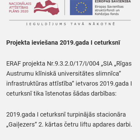
Projekta ieviešana 2019.gada I ceturksnī
ERAF projekta Nr.9.3.2.0/17/I/004 „SIA „Rīgas
Austrumu klīniskā universitātes slimnīca”
infrastruktūras attīstība” ietvaros 2019.gada I
ceturksnī tika īstenotas šādas darbības:
2019.gada I ceturksnī turpinājās stacionāra
„Gaiļezers” 2. kārtas četru liftu apdares darbi.