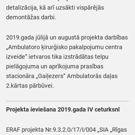
detalizācija, kā arī uzsākti vispārējās
demontāžas darbi.
2019.gada jūlijā un augustā projekta darbības
„Ambulatoro ķirurģisko pakalpojumu centra
izveide” ietvaros tika izstrādātas telpu
pielāgojuma un aprīkojuma prasības
stacionāra „Gaiļezers” Ambulatorās daļas
2.kārtas pārbūvei.
Projekta ieviešana 2019.gada IV ceturksnī
ERAF projekta Nr.9.3.2.0/17/I/004 „SIA „Rīgas