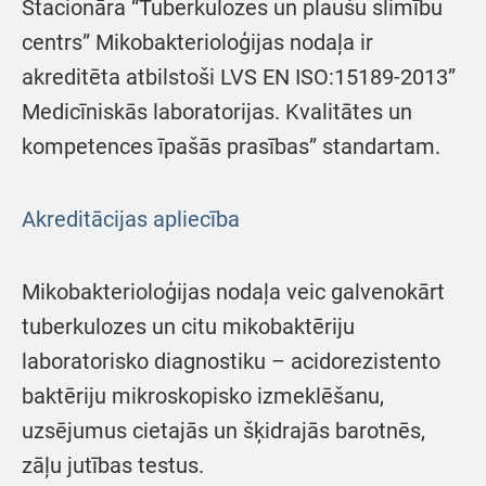
Stacionāra “Tuberkulozes un plaušu slimību
centrs” Mikobakterioloģijas nodaļa ir
akreditēta atbilstoši LVS EN ISO:15189-2013”
Medicīniskās laboratorijas. Kvalitātes un
kompetences īpašās prasības” standartam.
Akreditācijas apliecība
Mikobakterioloģijas nodaļa veic galvenokārt
tuberkulozes un citu mikobaktēriju
laboratorisko diagnostiku – acidorezistento
baktēriju mikroskopisko izmeklēšanu,
uzsējumus cietajās un šķidrajās barotnēs,
zāļu jutības testus.