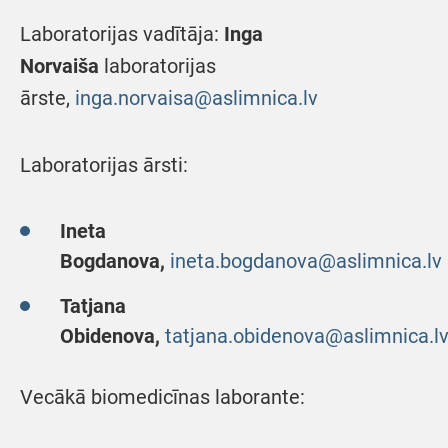
Laboratorijas vadītāja:
Inga
Norvaiša
laboratorijas
ārste,
inga.norvaisa@aslimnica.lv
Laboratorijas ārsti:
Ineta
Bogdanova,
ineta.bogdanova@aslimnica.lv
Tatjana
Obidenova,
tatjana.obidenova@aslimnica.l
Vecākā biomedicīnas laborante: