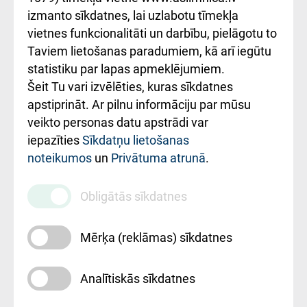
Kā pie mums nokļūt
izmanto sīkdatnes, lai uzlabotu tīmekļa
vietnes funkcionalitāti un darbību, pielāgotu to
Rēķinu apmaksas
Taviem lietošanas paradumiem, kā arī iegūtu
ceļvedis
statistiku par lapas apmeklējumiem.
Šeit Tu vari izvēlēties, kuras sīkdatnes
Rekvizīti un
apstiprināt. Ar pilnu informāciju par mūsu
ārstniecības
veikto personas datu apstrādi var
iestādes kods
iepazīties
Sīkdatņu lietošanas
noteikumos
un
Privātuma atrunā
.
010000234
Maksas
Obligātās sīkdatnes
pakalpojumu
cenrādis
Mērķa (reklāmas) sīkdatnes
Analītiskās sīkdatnes
Uz sākumu