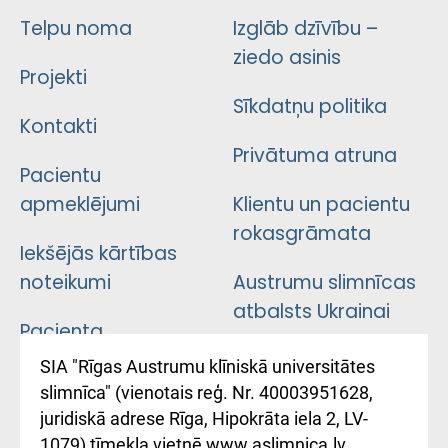
Telpu noma
Izglāb dzīvību –
ziedo asinis
Projekti
Sīkdatņu politika
Kontakti
Privātuma atruna
Pacientu
apmeklējumi
Klientu un pacientu
rokasgrāmata
Iekšējās kārtības
noteikumi
Austrumu slimnīcas
atbalsts Ukrainai
Pacienta
atsauksmju/sūdzību
Підтримка Східної
SIA "Rīgas Austrumu klīniskā universitātes
iesniegšanas
лікарні та співпраця з
slimnīca" (vienotais reģ. Nr. 40003951628,
kārtība
Україною
juridiskā adrese Rīga, Hipokrāta iela 2, LV-
1079) tīmekļa vietnē www.aslimnica.lv