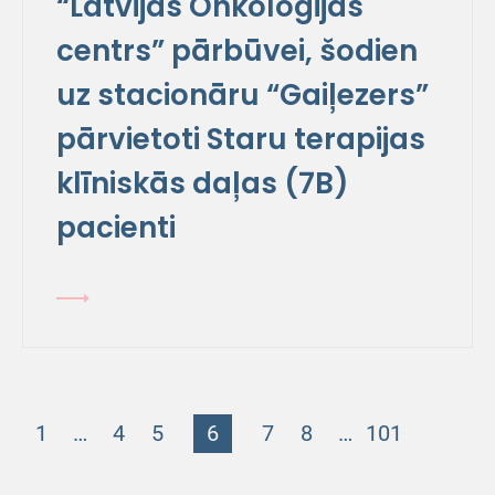
“Latvijas Onkoloģijas
centrs” pārbūvei, šodien
uz stacionāru “Gaiļezers”
pārvietoti Staru terapijas
klīniskās daļas (7B)
pacienti
1
…
4
5
6
7
8
…
101