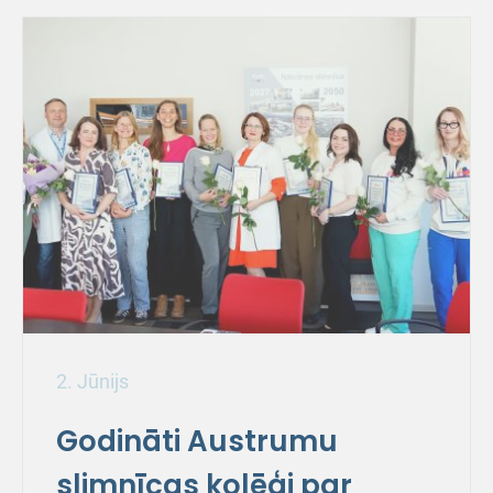
2. Jūnijs
Godināti Austrumu
slimnīcas kolēģi par