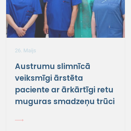
26. Maijs
Austrumu slimnīcā
veiksmīgi ārstēta
paciente ar ārkārtīgi retu
muguras smadzeņu trūci