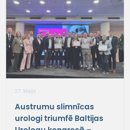
27. Maijs
Austrumu slimnīcas
urologi triumfē Baltijas
Urologu kongresā –