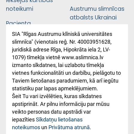
noteikumi
Austrumu slimnīcas
atbalsts Ukrainai
Pacienta
atsauksmju/sūdzību
Підтримка Східної
SIA "Rīgas Austrumu klīniskā universitātes
iesniegšanas
лікарні та співпраця з
slimnīca" (vienotais reģ. Nr. 40003951628,
kārtība
Україною
juridiskā adrese Rīga, Hipokrāta iela 2, LV-
1079) tīmekļa vietnē www.aslimnica.lv
Kā pie mums nokļūt
izmanto sīkdatnes, lai uzlabotu tīmekļa
vietnes funkcionalitāti un darbību, pielāgotu to
Rēķinu apmaksas
Taviem lietošanas paradumiem, kā arī iegūtu
ceļvedis
statistiku par lapas apmeklējumiem.
Šeit Tu vari izvēlēties, kuras sīkdatnes
Rekvizīti un
apstiprināt. Ar pilnu informāciju par mūsu
ārstniecības
veikto personas datu apstrādi var
iestādes kods
iepazīties
Sīkdatņu lietošanas
noteikumos
un
Privātuma atrunā
.
010000234