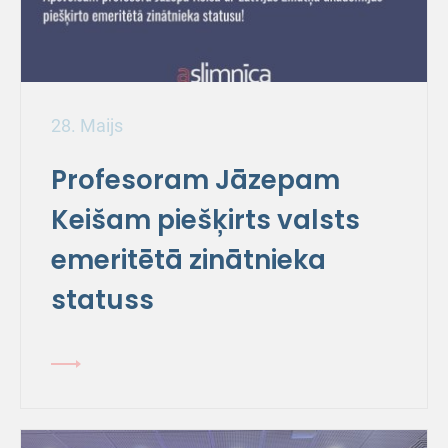
28. Maijs
Profesoram Jāzepam
Keišam piešķirts valsts
emeritētā zinātnieka
statuss