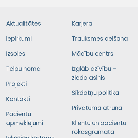
Aktualitātes
Karjera
Iepirkumi
Trauksmes celšana
Izsoles
Mācību centrs
Telpu noma
Izglāb dzīvību –
ziedo asinis
Projekti
Sīkdatņu politika
Kontakti
Privātuma atruna
Pacientu
apmeklējumi
Klientu un pacientu
rokasgrāmata
Iekšējās kārtības