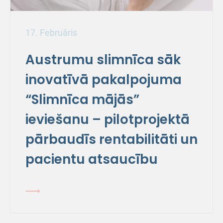
17. Februāris
Austrumu slimnīca sāk
inovatīvā pakalpojuma
“Slimnīca mājās”
ieviešanu – pilotprojektā
pārbaudīs rentabilitāti un
pacientu atsaucību