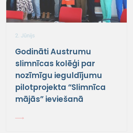
2. Jūnijs
Godināti Austrumu
slimnīcas kolēģi par
nozīmīgu ieguldījumu
pilotprojekta “Slimnīca
mājās” ieviešanā