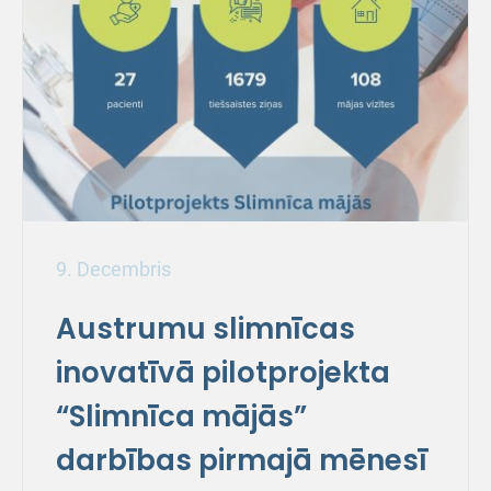
9. Decembris
Austrumu slimnīcas
inovatīvā pilotprojekta
“Slimnīca mājās”
darbības pirmajā mēnesī