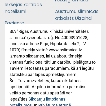
Iekšējās kārtības
noteikumi
Austrumu slimnīcas
atbalsts Ukrainai
Pacienta
atsauksmju/sūdzību
Підтримка Східної
SIA "Rīgas Austrumu klīniskā universitātes
iesniegšanas
лікарні та співпраця з
slimnīca" (vienotais reģ. Nr. 40003951628,
kārtība
Україною
juridiskā adrese Rīga, Hipokrāta iela 2, LV-
1079) tīmekļa vietnē www.aslimnica.lv
Kā pie mums nokļūt
izmanto sīkdatnes, lai uzlabotu tīmekļa
vietnes funkcionalitāti un darbību, pielāgotu to
Rēķinu apmaksas
Taviem lietošanas paradumiem, kā arī iegūtu
ceļvedis
statistiku par lapas apmeklējumiem.
Šeit Tu vari izvēlēties, kuras sīkdatnes
Rekvizīti un
apstiprināt. Ar pilnu informāciju par mūsu
ārstniecības
veikto personas datu apstrādi var
iestādes kods
iepazīties
Sīkdatņu lietošanas
noteikumos
un
Privātuma atrunā
.
010000234