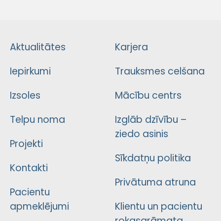
Aktualitātes
Karjera
Iepirkumi
Trauksmes celšana
Izsoles
Mācību centrs
Telpu noma
Izglāb dzīvību –
ziedo asinis
Projekti
Sīkdatņu politika
Kontakti
Privātuma atruna
Pacientu
apmeklējumi
Klientu un pacientu
rokasgrāmata