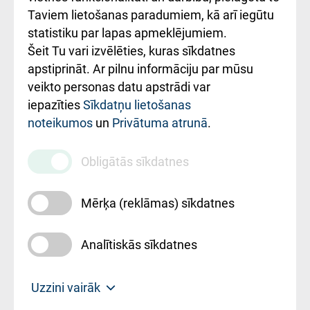
Rēķinu apmaksas
Taviem lietošanas paradumiem, kā arī iegūtu
ceļvedis
statistiku par lapas apmeklējumiem.
Šeit Tu vari izvēlēties, kuras sīkdatnes
Rekvizīti un
apstiprināt. Ar pilnu informāciju par mūsu
ārstniecības
veikto personas datu apstrādi var
iestādes kods
iepazīties
Sīkdatņu lietošanas
noteikumos
un
Privātuma atrunā
.
010000234
Maksas
Obligātās sīkdatnes
pakalpojumu
cenrādis
Mērķa (reklāmas) sīkdatnes
Analītiskās sīkdatnes
Uz sākumu
Uzzini vairāk