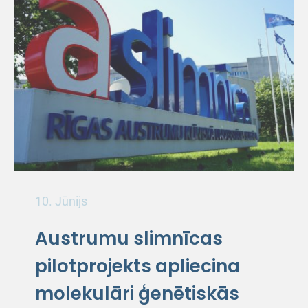
10. Jūnijs
Austrumu slimnīcas
pilotprojekts apliecina
molekulāri ģenētiskās