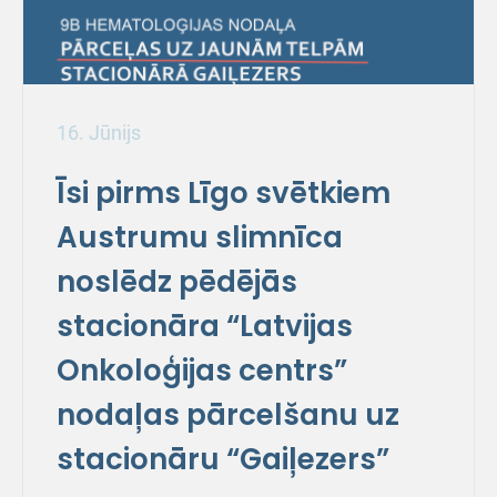
16. Jūnijs
Īsi pirms Līgo svētkiem
Austrumu slimnīca
noslēdz pēdējās
stacionāra “Latvijas
Onkoloģijas centrs”
nodaļas pārcelšanu uz
stacionāru “Gaiļezers”