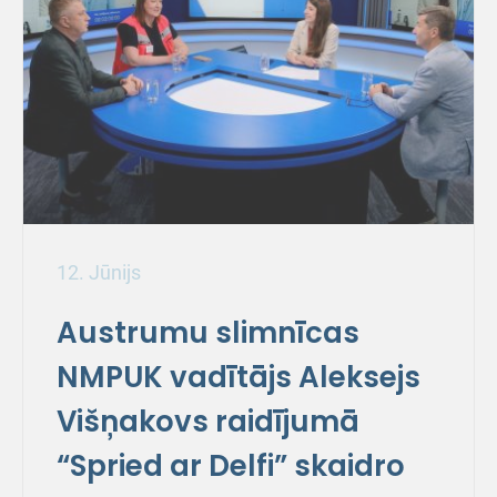
12. Jūnijs
Austrumu slimnīcas
NMPUK vadītājs Aleksejs
Višņakovs raidījumā
“Spried ar Delfi” skaidro