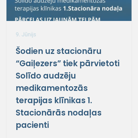
9. Jūnijs
Šodien uz stacionāru
“Gaiļezers” tiek pārvietoti
Solīdo audzēju
medikamentozās
terapijas klīnikas 1.
Stacionārās nodaļas
pacienti