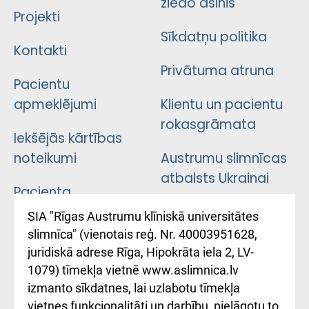
ziedo asinis
Projekti
Sīkdatņu politika
Kontakti
Privātuma atruna
Pacientu
apmeklējumi
Klientu un pacientu
rokasgrāmata
Iekšējās kārtības
noteikumi
Austrumu slimnīcas
atbalsts Ukrainai
Pacienta
atsauksmju/sūdzību
Підтримка Східної
SIA "Rīgas Austrumu klīniskā universitātes
iesniegšanas
лікарні та співпраця з
slimnīca" (vienotais reģ. Nr. 40003951628,
kārtība
Україною
juridiskā adrese Rīga, Hipokrāta iela 2, LV-
1079) tīmekļa vietnē www.aslimnica.lv
Kā pie mums nokļūt
izmanto sīkdatnes, lai uzlabotu tīmekļa
vietnes funkcionalitāti un darbību, pielāgotu to