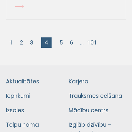
1
2
3
4
5
6
…
101
Aktualitātes
Karjera
Iepirkumi
Trauksmes celšana
Izsoles
Mācību centrs
Telpu noma
Izglāb dzīvību –