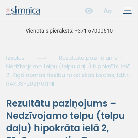
Vienotais pieraksts:
+371 67000610
Izsoles
Rezultātu paziņojums –
Nedzīvojamo telpu (telpu daļu) hipokrāta ielā
2, Rīgā nomas tiesību rakstiskas izsoles, Id.Nr.
RAKUS-2021/01TNI
Rezultātu paziņojums –
Nedzīvojamo telpu (telpu
daļu) hipokrāta ielā 2,