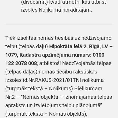
(divdesmit) kvadrātmetri, kas atbilst
izsoles Nolikumā norādītajam.
Tiek izsolītas nomas tiesības uz nedzīvojamo
telpu (telpas daļu)
Hipokrāta ielā 2, Rīgā, LV –
1079, Kadastra apzīmējuma numurs: 0100
122 2078 008
, atbilstoši Nedzīvojamās telpas
(telpas daļas) nomas tiesību rakstiskas
izsoles id.Nr.RAKUS-2021/01TNI nolikuma
(turpmāk tekstā – Nolikums) Pielikumam
Nr.2 – “Nomas objekta – Iznomājamās telpas
apraksts un izvietojums telpu plānojumā”
(turpmāk tekstā – Nomas objekts),