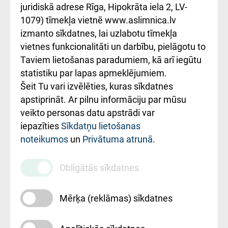
kārtība
Україною
juridiskā adrese Rīga, Hipokrāta iela 2, LV-
1079) tīmekļa vietnē www.aslimnica.lv
Kā pie mums nokļūt
izmanto sīkdatnes, lai uzlabotu tīmekļa
vietnes funkcionalitāti un darbību, pielāgotu to
Rēķinu apmaksas
Taviem lietošanas paradumiem, kā arī iegūtu
ceļvedis
statistiku par lapas apmeklējumiem.
Šeit Tu vari izvēlēties, kuras sīkdatnes
Rekvizīti un
apstiprināt. Ar pilnu informāciju par mūsu
ārstniecības
veikto personas datu apstrādi var
iestādes kods
iepazīties
Sīkdatņu lietošanas
noteikumos
un
Privātuma atrunā
.
010000234
Maksas
Obligātās sīkdatnes
pakalpojumu
cenrādis
Mērķa (reklāmas) sīkdatnes