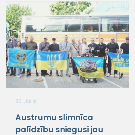
30. Jūlijs
Austrumu slimnīca
palīdzību sniegusi jau