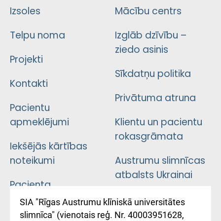
Izsoles
Mācību centrs
Telpu noma
Izglāb dzīvību –
ziedo asinis
Projekti
Sīkdatņu politika
Kontakti
Privātuma atruna
Pacientu
apmeklējumi
Klientu un pacientu
rokasgrāmata
Iekšējās kārtības
noteikumi
Austrumu slimnīcas
atbalsts Ukrainai
Pacienta
atsauksmju/sūdzību
Підтримка Східної
SIA "Rīgas Austrumu klīniskā universitātes
iesniegšanas
лікарні та співпраця з
slimnīca" (vienotais reģ. Nr. 40003951628,