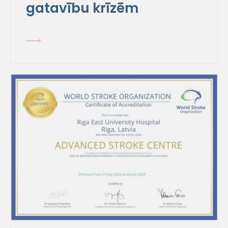
gatavību krīzēm