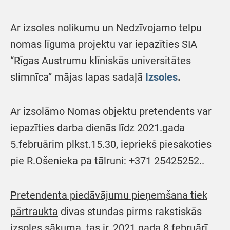
Ar izsoles nolikumu un Nedzīvojamo telpu
nomas līguma projektu var iepazīties SIA
“Rīgas Austrumu klīniskās universitātes
slimnīca” mājas lapas sadaļā
Izsoles
.
Ar izsolāmo Nomas objektu pretendents var
iepazīties darba dienās līdz 2021.gada
5.februārim plkst.15.30, iepriekš piesakoties
pie R.Ošenieka pa tālruni: +371 25425252..
Pretendenta piedāvājumu pieņemšana tiek
pārtraukta
divas stundas pirms rakstiskās
izsoles sākuma, tas ir,
2021.gada 8.februārī,