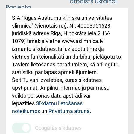
atbalsts Ukrainai
Pacienta
atsauksmju/sūdzību
Підтримка Східної
SIA "Rīgas Austrumu klīniskā universitātes
iesniegšanas
лікарні та співпраця з
slimnīca" (vienotais reģ. Nr. 40003951628,
kārtība
Україною
juridiskā adrese Rīga, Hipokrāta iela 2, LV-
1079) tīmekļa vietnē www.aslimnica.lv
Kā pie mums nokļūt
izmanto sīkdatnes, lai uzlabotu tīmekļa
vietnes funkcionalitāti un darbību, pielāgotu to
Rēķinu apmaksas
Taviem lietošanas paradumiem, kā arī iegūtu
ceļvedis
statistiku par lapas apmeklējumiem.
Šeit Tu vari izvēlēties, kuras sīkdatnes
Rekvizīti un
apstiprināt. Ar pilnu informāciju par mūsu
ārstniecības
veikto personas datu apstrādi var
iestādes kods
iepazīties
Sīkdatņu lietošanas
noteikumos
un
Privātuma atrunā
.
010000234
Maksas
Obligātās sīkdatnes