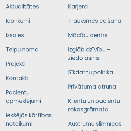
Aktualitātes
Karjera
Iepirkumi
Trauksmes celšana
Izsoles
Mācību centrs
Telpu noma
Izglāb dzīvību –
ziedo asinis
Projekti
Sīkdatņu politika
Kontakti
Privātuma atruna
Pacientu
apmeklējumi
Klientu un pacientu
rokasgrāmata
Iekšējās kārtības
noteikumi
Austrumu slimnīcas