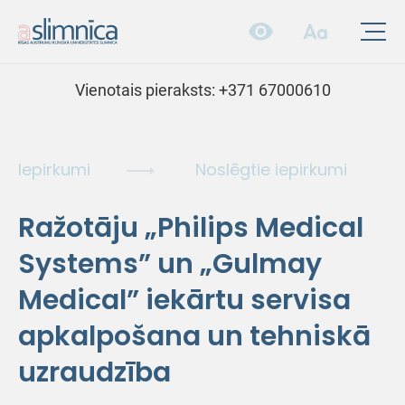
Vienotais pieraksts:
+371 67000610
Iepirkumi
Noslēgtie iepirkumi
Ražotāju „Philips Medical
Systems” un „Gulmay
Medical” iekārtu servisa
apkalpošana un tehniskā
uzraudzība