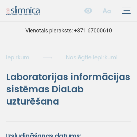
Vienotais pieraksts:
+371 67000610
Iepirkumi
Noslēgtie iepirkumi
Laboratorijas informācijas
sistēmas DiaLab
uzturēšana
Izsludināšanas datums: