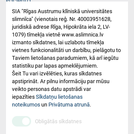
Pacienta
atsauksmju/sūdzību
Підтримка Східної
SIA "Rīgas Austrumu klīniskā universitātes
iesniegšanas
лікарні та співпраця з
slimnīca" (vienotais reģ. Nr. 40003951628,
kārtība
Україною
juridiskā adrese Rīga, Hipokrāta iela 2, LV-
1079) tīmekļa vietnē www.aslimnica.lv
Kā pie mums nokļūt
izmanto sīkdatnes, lai uzlabotu tīmekļa
vietnes funkcionalitāti un darbību, pielāgotu to
Rēķinu apmaksas
Taviem lietošanas paradumiem, kā arī iegūtu
ceļvedis
statistiku par lapas apmeklējumiem.
Šeit Tu vari izvēlēties, kuras sīkdatnes
Rekvizīti un
apstiprināt. Ar pilnu informāciju par mūsu
ārstniecības
veikto personas datu apstrādi var
iestādes kods
iepazīties
Sīkdatņu lietošanas
noteikumos
un
Privātuma atrunā
.
010000234
Maksas
Obligātās sīkdatnes
pakalpojumu