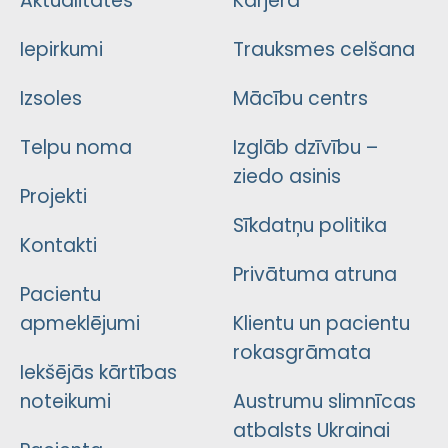
Aktualitātes
Karjera
Iepirkumi
Trauksmes celšana
Izsoles
Mācību centrs
Telpu noma
Izglāb dzīvību –
ziedo asinis
Projekti
Sīkdatņu politika
Kontakti
Privātuma atruna
Pacientu
apmeklējumi
Klientu un pacientu
rokasgrāmata
Iekšējās kārtības
noteikumi
Austrumu slimnīcas
atbalsts Ukrainai