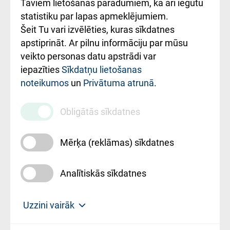
Taviem lietošanas paradumiem, kā arī iegūtu
ceļvedis
statistiku par lapas apmeklējumiem.
Šeit Tu vari izvēlēties, kuras sīkdatnes
Rekvizīti un
apstiprināt. Ar pilnu informāciju par mūsu
ārstniecības
veikto personas datu apstrādi var
iestādes kods
iepazīties
Sīkdatņu lietošanas
noteikumos
un
Privātuma atrunā
.
010000234
Maksas
Obligātās sīkdatnes
pakalpojumu
cenrādis
Mērķa (reklāmas) sīkdatnes
Analītiskās sīkdatnes
Uz sākumu
Uzzini vairāk
Rīgas Austrumu klīniskā universitātes