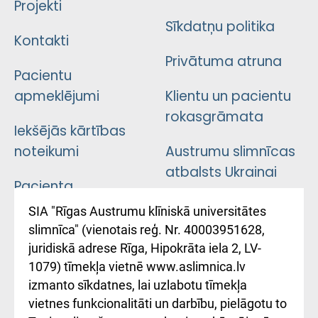
Projekti
Sīkdatņu politika
Kontakti
Privātuma atruna
Pacientu
apmeklējumi
Klientu un pacientu
rokasgrāmata
Iekšējās kārtības
noteikumi
Austrumu slimnīcas
atbalsts Ukrainai
Pacienta
atsauksmju/sūdzību
Підтримка Східної
SIA "Rīgas Austrumu klīniskā universitātes
iesniegšanas
лікарні та співпраця з
slimnīca" (vienotais reģ. Nr. 40003951628,
kārtība
Україною
juridiskā adrese Rīga, Hipokrāta iela 2, LV-
1079) tīmekļa vietnē www.aslimnica.lv
Kā pie mums nokļūt
izmanto sīkdatnes, lai uzlabotu tīmekļa
vietnes funkcionalitāti un darbību, pielāgotu to
Rēķinu apmaksas