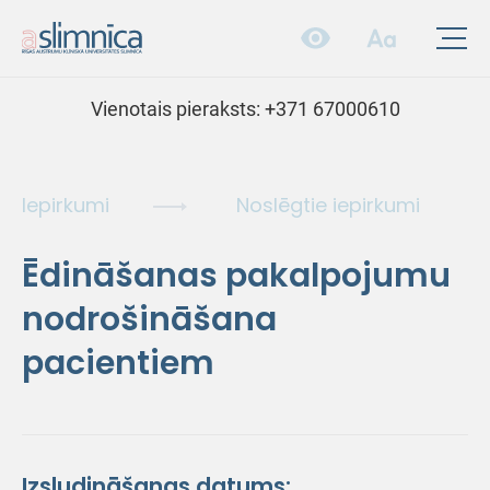
Vienotais pieraksts:
+371 67000610
Iepirkumi
Noslēgtie iepirkumi
Ēdināšanas pakalpojumu
nodrošināšana
pacientiem
Izsludināšanas datums: