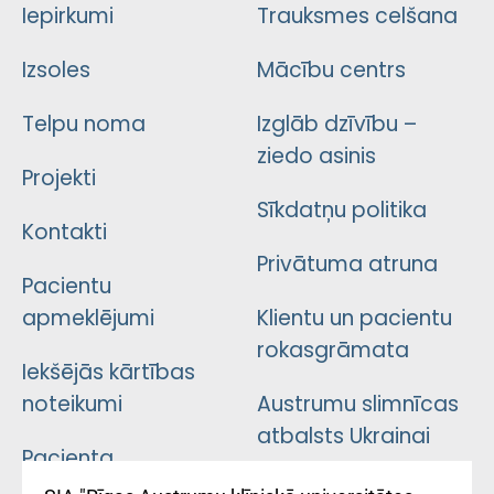
Iepirkumi
Trauksmes celšana
Izsoles
Mācību centrs
Telpu noma
Izglāb dzīvību –
ziedo asinis
Projekti
Sīkdatņu politika
Kontakti
Privātuma atruna
Pacientu
apmeklējumi
Klientu un pacientu
rokasgrāmata
Iekšējās kārtības
noteikumi
Austrumu slimnīcas
atbalsts Ukrainai
Pacienta
atsauksmju/sūdzību
Підтримка Східної