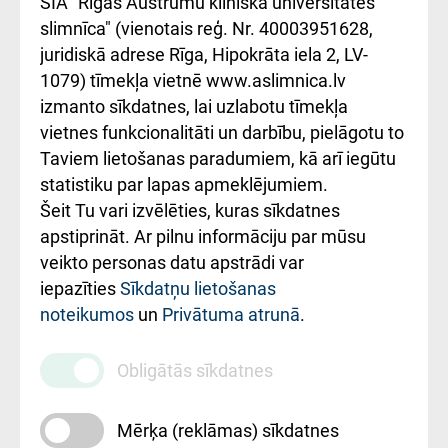
SIA "Rīgas Austrumu klīniskā universitātes
iesniegšanas
лікарні та співпраця з
slimnīca" (vienotais reģ. Nr. 40003951628,
kārtība
Україною
juridiskā adrese Rīga, Hipokrāta iela 2, LV-
1079) tīmekļa vietnē www.aslimnica.lv
Kā pie mums nokļūt
izmanto sīkdatnes, lai uzlabotu tīmekļa
vietnes funkcionalitāti un darbību, pielāgotu to
Rēķinu apmaksas
Taviem lietošanas paradumiem, kā arī iegūtu
ceļvedis
statistiku par lapas apmeklējumiem.
Šeit Tu vari izvēlēties, kuras sīkdatnes
Rekvizīti un
apstiprināt. Ar pilnu informāciju par mūsu
ārstniecības
veikto personas datu apstrādi var
iestādes kods
iepazīties
Sīkdatņu lietošanas
noteikumos
un
Privātuma atrunā
.
010000234
Maksas
Obligātās sīkdatnes
pakalpojumu
cenrādis
Mērķa (reklāmas) sīkdatnes