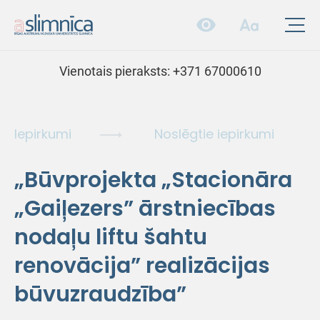
Vienotais pieraksts:
+371 67000610
Iepirkumi
Noslēgtie iepirkumi
„Būvprojekta „Stacionāra
„Gaiļezers” ārstniecības
nodaļu liftu šahtu
renovācija” realizācijas
būvuzraudzība”