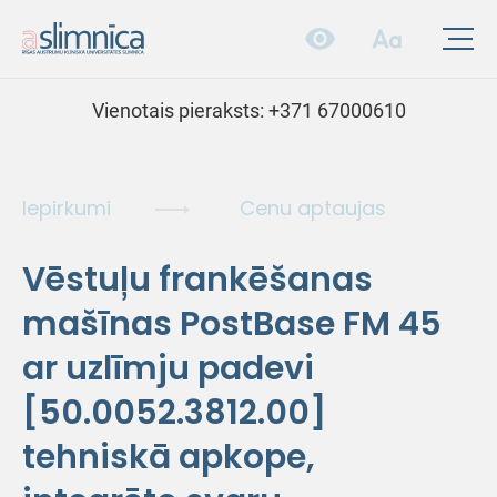
Vienotais pieraksts:
+371 67000610
Iepirkumi
Cenu aptaujas
Vēstuļu frankēšanas
mašīnas PostBase FM 45
ar uzlīmju padevi
[50.0052.3812.00]
tehniskā apkope,