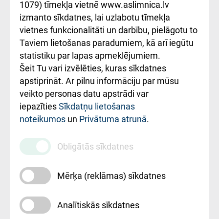
1079) tīmekļa vietnē www.aslimnica.lv
Kā pie mums nokļūt
izmanto sīkdatnes, lai uzlabotu tīmekļa
vietnes funkcionalitāti un darbību, pielāgotu to
Rēķinu apmaksas
Taviem lietošanas paradumiem, kā arī iegūtu
ceļvedis
statistiku par lapas apmeklējumiem.
Šeit Tu vari izvēlēties, kuras sīkdatnes
Rekvizīti un
apstiprināt. Ar pilnu informāciju par mūsu
ārstniecības
veikto personas datu apstrādi var
iestādes kods
iepazīties
Sīkdatņu lietošanas
noteikumos
un
Privātuma atrunā
.
010000234
Maksas
Obligātās sīkdatnes
pakalpojumu
cenrādis
Mērķa (reklāmas) sīkdatnes
Analītiskās sīkdatnes
Uz sākumu