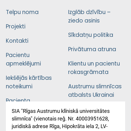
Telpu noma
Izglāb dzīvību –
ziedo asinis
Projekti
Sīkdatņu politika
Kontakti
Privātuma atruna
Pacientu
apmeklējumi
Klientu un pacientu
rokasgrāmata
Iekšējās kārtības
noteikumi
Austrumu slimnīcas
atbalsts Ukrainai
Pacienta
atsauksmju/sūdzību
Підтримка Східної
SIA "Rīgas Austrumu klīniskā universitātes
iesniegšanas
лікарні та співпраця з
slimnīca" (vienotais reģ. Nr. 40003951628,
kārtība
Україною
juridiskā adrese Rīga, Hipokrāta iela 2, LV-