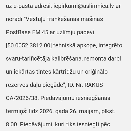
uz e-pasta adresi: iepirkumi@aslimnica.lv ar
norādi “Vēstuļu frankēšanas mašīnas
PostBase FM 45 ar uzlīmju padevi
[50.0052.3812.00] tehniskā apkope, integrēto
svaru-tarificētāja kalibrēšana, remonta darbi
un iekārtas tintes kārtridžu un oriģinālo
rezerves daļu piegāde”, ID. Nr. RAKUS
CA/2026/38. Piedāvājumu iesniegšanas
termiņš: līdz 2026. gada 26. maijam, plkst.
8.00. Piedāvājumi, kuri tiks iesniegti pēc