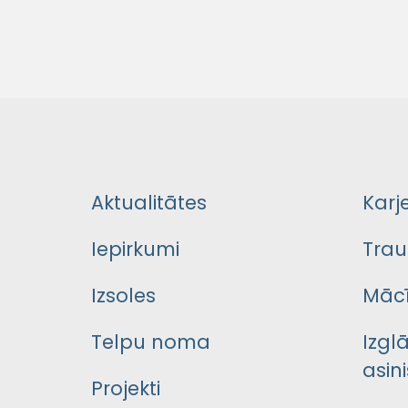
Aktualitātes
Karj
Iepirkumi
Trau
Izsoles
Mācī
Telpu noma
Izgl
asini
Projekti