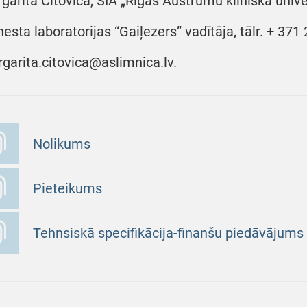
garita Citoviča, SIA „Rīgas Austrumu klīniskā unive
nesta laboratorijas “Gaiļezers” vadītāja, tālr. + 37
garita.citovica@aslimnica.lv.
Nolikums
Pieteikums
Tehnsiskā specifikācija-finanšu piedāvājums