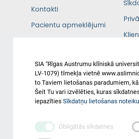
Sīkd
Kontakti
Priv
Pacientu apmeklējumi
Klie
Iekšējās kārtības
rok
noteikumi
Aust
SIA "Rīgas Austrumu klīniskā universit
Pacienta
atba
LV-1079) tīmekļa vietnē www.aslimnica
atsauksmju/sūdzību
to Taviem lietošanas paradumiem, kā 
iesniegšanas kārtība
Підт
Šeit Tu vari izvēlēties, kuras sīkdatn
та с
Kā pie mums nokļūt
iepazīties
Sīkdatņu lietošanas notei
Rēķinu apmaksas
ceļvedis
Obligātās sīkdatnes