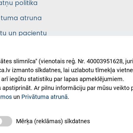
atņu politika
ātuma atruna
ntu un pacientu
asgrāmata
rumu slimnīcas
ātes slimnīca" (vienotais reģ. Nr. 40003951628, juri
lsts Ukrainai
.lv izmanto sīkdatnes, lai uzlabotu tīmekļa vietnes
arī iegūtu statistiku par lapas apmeklējumiem.
римка Східної лікарні
es apstiprināt. Ar pilnu informāciju par mūsu veikto
півпраця з Україною
kumos
un
Privātuma atrunā
.
Mērķa (reklāmas) sīkdatnes