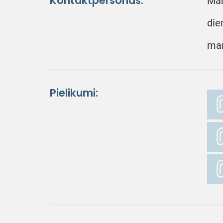
Kontaktpersonas:
Mar
die
mar
Pielikumi: