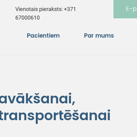
E-p
Vienotais pieraksts:
+371
67000610
Pacientiem
Par mums
savākšanai,
transportēšanai