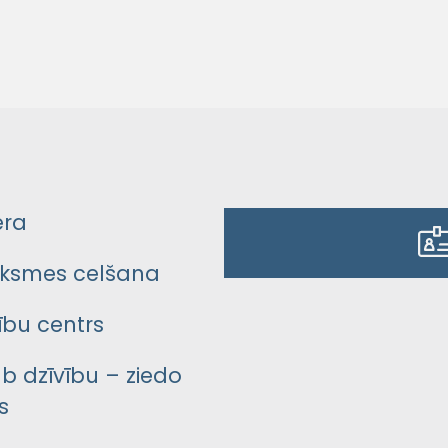
era
ksmes celšana
bu centrs
āb dzīvību – ziedo
s