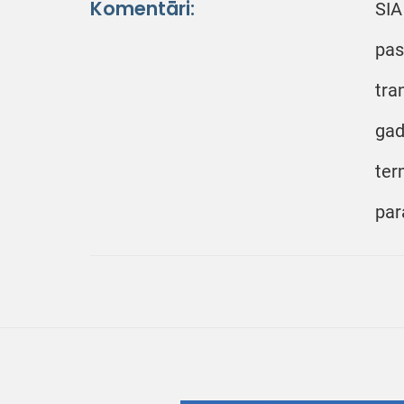
Komentāri:
SIA
pas
tra
gad
ter
par