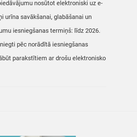
piedāvājumu nosūtot elektroniski uz e-
ņi urīna savākšanai, glabāšanai un
umu iesniegšanas termiņš: līdz 2026.
sniegti pēc norādītā iesniegšanas
jābūt parakstītiem ar drošu elektronisko