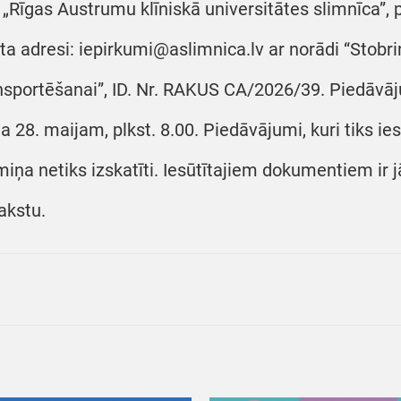
 „Rīgas Austrumu klīniskā universitātes slimnīca”, 
ta adresi: iepirkumi@aslimnica.lv ar norādi “Stobri
nsportēšanai”, ID. Nr. RAKUS CA/2026/39. Piedāvāj
a 28. maijam, plkst. 8.00. Piedāvājumi, kuri tiks ie
miņa netiks izskatīti. Iesūtītajiem dokumentiem ir 
akstu.