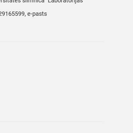
rsitātes slimnīca” Laboratorijas
1 29165599, e-pasts