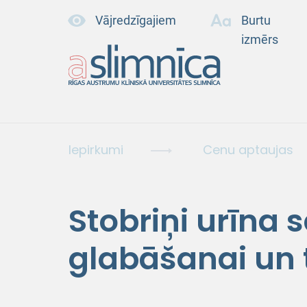
Vājredzīgajiem
Burtu
izmērs
Iepirkumi
Cenu aptaujas
Stobriņi urīna 
glabāšanai un 