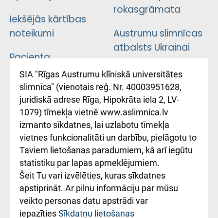
rokasgrāmata
Iekšējās kārtības
noteikumi
Austrumu slimnīcas
atbalsts Ukrainai
Pacienta
atsauksmju/sūdzību
Підтримка Східної
SIA "Rīgas Austrumu klīniskā universitātes
iesniegšanas
лікарні та співпраця з
slimnīca" (vienotais reģ. Nr. 40003951628,
kārtība
Україною
juridiskā adrese Rīga, Hipokrāta iela 2, LV-
1079) tīmekļa vietnē www.aslimnica.lv
Kā pie mums nokļūt
izmanto sīkdatnes, lai uzlabotu tīmekļa
vietnes funkcionalitāti un darbību, pielāgotu to
Rēķinu apmaksas
Taviem lietošanas paradumiem, kā arī iegūtu
ceļvedis
statistiku par lapas apmeklējumiem.
Šeit Tu vari izvēlēties, kuras sīkdatnes
Rekvizīti un
apstiprināt. Ar pilnu informāciju par mūsu
ārstniecības
veikto personas datu apstrādi var
iestādes kods
iepazīties
Sīkdatņu lietošanas