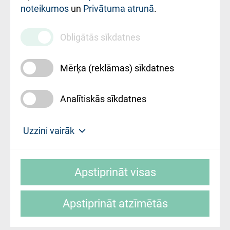
noteikumos
un
Privātuma atrunā
.
010000234
Maksas
Obligātās sīkdatnes
pakalpojumu
cenrādis
Mērķa (reklāmas) sīkdatnes
Analītiskās sīkdatnes
Uz sākumu
Uzzini vairāk
Rīgas Austrumu klīniskā universitātes
© SIA "Rīgas Austrumu klīniskā universitātes
slimnīca, turpmāk – Pārzinis, sīkdatņu
Apstiprināt visas
slimnīca"
izmantošanas politikas mērķis ir sniegt
fiziskajai personai/klientam – informāciju par
Apstiprināt atzīmētās
sīkdatņu izmantošanas nosacījumiem.
Mājas lapas izstrāde: