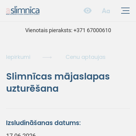
Vienotais pieraksts:
+371 67000610
Iepirkumi
Cenu aptaujas
Slimnīcas mājaslapas
uzturēšana
Izsludināšanas datums:
17.06.2026