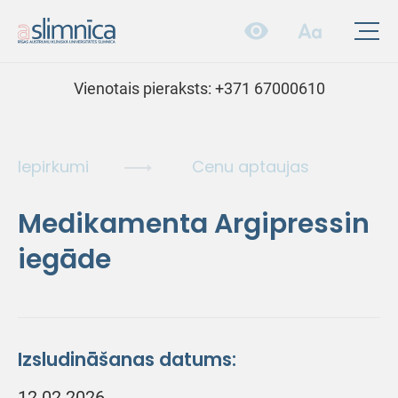
Vienotais pieraksts:
+371 67000610
Iepirkumi
Cenu aptaujas
Medikamenta Argipressin
iegāde
Izsludināšanas datums:
12.02.2026