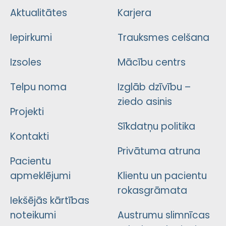
Aktualitātes
Karjera
Iepirkumi
Trauksmes celšana
Izsoles
Mācību centrs
Telpu noma
Izglāb dzīvību –
ziedo asinis
Projekti
Sīkdatņu politika
Kontakti
Privātuma atruna
Pacientu
apmeklējumi
Klientu un pacientu
rokasgrāmata
Iekšējās kārtības
noteikumi
Austrumu slimnīcas