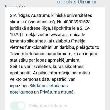
atbalsts Ukrainai
Pacienta
atsauksmju/sūdzību
Підтримка Східної
SIA "Rīgas Austrumu klīniskā universitātes
iesniegšanas
лікарні та співпраця з
slimnīca" (vienotais reģ. Nr. 40003951628,
kārtība
Україною
juridiskā adrese Rīga, Hipokrāta iela 2, LV-
1079) tīmekļa vietnē www.aslimnica.lv
Kā pie mums nokļūt
izmanto sīkdatnes, lai uzlabotu tīmekļa
vietnes funkcionalitāti un darbību, pielāgotu to
Rēķinu apmaksas
Taviem lietošanas paradumiem, kā arī iegūtu
ceļvedis
statistiku par lapas apmeklējumiem.
Šeit Tu vari izvēlēties, kuras sīkdatnes
Rekvizīti un
apstiprināt. Ar pilnu informāciju par mūsu
ārstniecības
veikto personas datu apstrādi var
iestādes kods
iepazīties
Sīkdatņu lietošanas
noteikumos
un
Privātuma atrunā
.
010000234
Maksas
Obligātās sīkdatnes