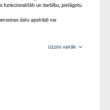
 funkcionalitāti un darbību, pielāgotu
 personas datu apstrādi var
Uzzini vairāk
 politikas mērķis ir sniegt fiziskajai
plorer, Firexox, Safari u.c.) saglabā