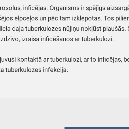
osolus, inficējas. Organisms ir spējīgs aizsargā
šējos elpceļos un pēc tam izklepotas. Tos pili
neliela daļa tuberkulozes nūjiņu nokļūst plaušās
izdzīvo, izraisa inficēšanos ar tuberkulozi.
vuši kontaktā ar tuberkulozi, ar to inficējas, b
ta tuberkulozes infekcija.