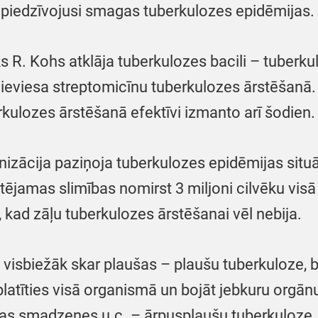
r piedzīvojusi smagas tuberkulozes epidēmijas.
s R. Kohs atklāja tuberkulozes bacili – tuber
viesa streptomicīnu tuberkulozes ārstēšanā. Vē
erkulozes ārstēšanā efektīvi izmanto arī šodien.
zācija paziņoja tuberkulozes epidēmijas situāc
stējamas slimības nomirst 3 miljoni cilvēku visā
 kad zāļu tuberkulozes ārstēšanai vēl nebija.
ra visbiežāk skar plaušas – plaušu tuberkuloze, 
platīties visā organismā un bojāt jebkuru orgā
vas smadzenes u.c. – ārpusplaušu tuberkuloze.