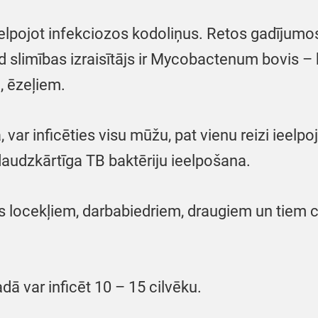
eelpojot infekciozos kodoliņus. Retos gadījumos v
 slimības izraisītājs ir Mycobactenum bovis – b
, ēzeļiem.
var inficēties visu mūžu, pat vienu reizi ieelpoj
audzkārtīga TB baktēriju ieelpošana.
nes locekļiem, darbabiedriem, draugiem un tiem ci
adā var inficēt 10 – 15 cilvēku.