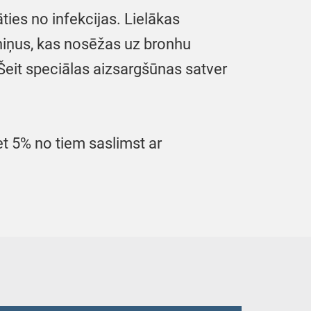
ties no infekcijas. Lielākas
eniņus, kas nosēžas uz bronhu
. Šeit speciālas aizsargšūnas satver
et 5% no tiem saslimst ar