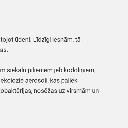
etojot ūdeni. Līdzīgi iesnām, tā
ņas.
iem siekalu pilieniem jeb kodoliņiem,
fekciozie aerosoli, kas paliek
ikobaktērijas, nosēžas uz virsmām un