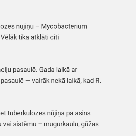
kulozes nūjiņu – Mycobacterium
lāk tika atklāti citi
iju pasaulē. Gada laikā ar
 pasaulē — vairāk nekā laikā, kad R.
bet tuberkulozes nūjiņa pa asins
nu vai sistēmu – mugurkaulu, gūžas