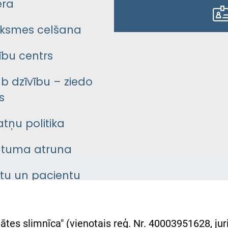
era
ksmes celšana
bu centrs
āb dzīvību – ziedo
s
atņu politika
ātuma atruna
ntu un pacientu
asgrāmata
rumu slimnīcas
ātes slimnīca" (vienotais reģ. Nr. 40003951628, juri