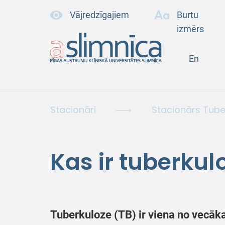
Vājredzīgajiem
Burtu
izmērs
En
Stacionāri
Stacionārs Tube
Kas ir tuberkul
Tuberkuloze (TB) ir viena no vecāk