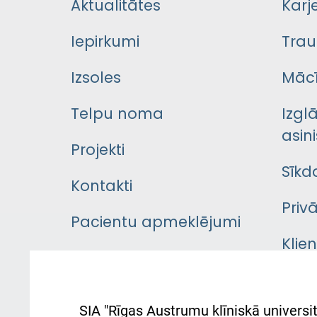
Aktualitātes
Karj
Iepirkumi
Trau
Izsoles
Mācī
Telpu noma
Izgl
asini
Projekti
Sīkd
Kontakti
Priv
Pacientu apmeklējumi
Klie
Iekšējās kārtības
rok
noteikumi
Aust
SIA "Rīgas Austrumu klīniskā universit
Pacienta