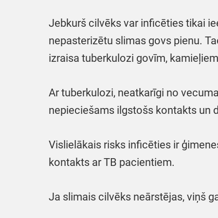
Jebkurš cilvēks var inficēties tikai i
nepasterizētu slimas govs pienu. Tad
izraisa tuberkulozi govīm, kamieļiem
Ar tuberkulozi, neatkarīgi no vecuma, 
nepieciešams ilgstošs kontakts un d
Vislielākais risks inficēties ir ģime
kontakts ar TB pacientiem.
Ja slimais cilvēks neārstējas, viņš g