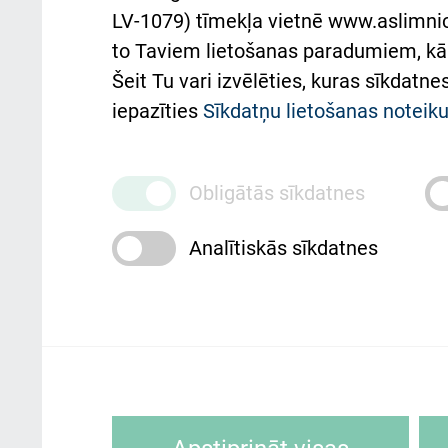
atba
LV-1079) tīmekļa vietnē www.aslimnica
atsauksmju/sūdzību
to Taviem lietošanas paradumiem, kā 
iesniegšanas kārtība
Підт
Šeit Tu vari izvēlēties, kuras sīkdatn
та с
Kā pie mums nokļūt
iepazīties
Sīkdatņu lietošanas notei
Rēķinu apmaksas
ceļvedis
Obligātās sīkdatnes
Rekvizīti un ārstniecības
Analītiskās sīkdatnes
iestādes kods 010000234
Maksas pakalpojumu
cenrādis
Rīgas Austrumu klīniskā universitātes 
personai/klientam – informāciju par
Sīkdatnes ir mazas teksta datnes, kur