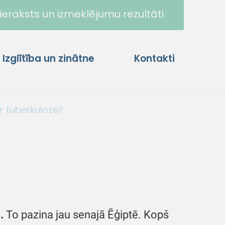
ieraksts un izmeklējumu rezultāti
Izglītība un zinātne
Kontakti
ir tuberkuloze?
.
To pazina jau senajā Ēģiptē. Kopš