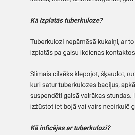
Kā izplatās tuberkuloze?
Tuberkulozi nepārnēsā kukaiņi, ar to n
izplatās pa gaisu ikdienas kontaktos 
Slimais cilvēks klepojot, šķaudot, ru
kuri satur tuberkulozes baciļus, apkā
suspendēti gaisā vairākas stundas. 
izžūstot iet bojā vai vairs necirkulē 
Kā inficējas ar tuberkulozi?