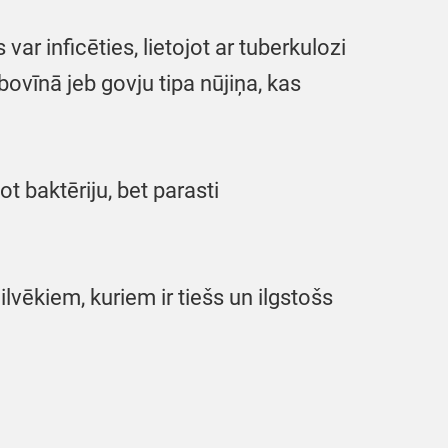
ar inficēties, lietojot ar tuberkulozi
ovīnā jeb govju tipa nūjiņa, kas
ot baktēriju, bet parasti
lvēkiem, kuriem ir tiešs un ilgstošs