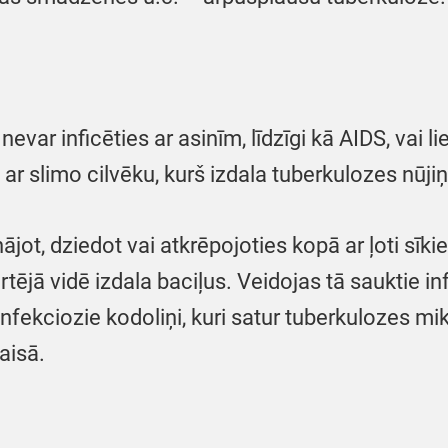
evar inficēties ar asinīm, līdzīgi kā AIDS, vai li
ar slimo cilvēku, kurš izdala tuberkulozes nūji
nājot, dziedot vai atkrēpojoties kopā ar ļoti sīk
rtējā vidē izdala baciļus. Veidojas tā sauktie in
Infekciozie kodoliņi, kuri satur tuberkulozes m
gaisā.