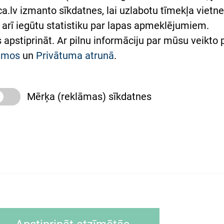
lsts Ukrainai
.lv izmanto sīkdatnes, lai uzlabotu tīmekļa vietnes
arī iegūtu statistiku par lapas apmeklējumiem.
римка Східної лікарні
es apstiprināt. Ar pilnu informāciju par mūsu veikto
півпраця з Україною
kumos
un
Privātuma atrunā
.
Mērķa (reklāmas) sīkdatnes
slimnīca, turpmāk – Pārzinis, sīkdatņu izmantošanas
 sīkdatņu izmantošanas nosacījumiem.
as tīmekļa pārlūkprogramma (piemēram, Internet, Ex