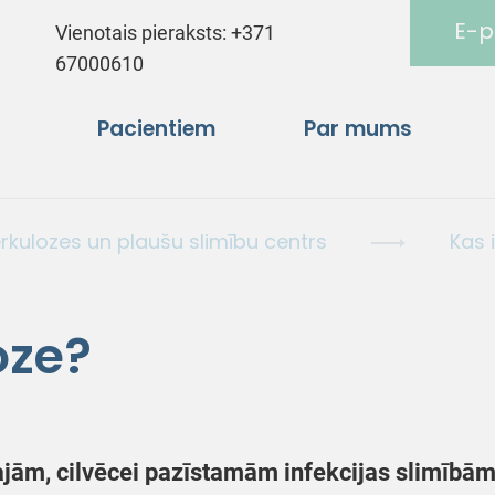
E-p
Vienotais pieraksts:
+371
67000610
Pacientiem
Par mums
rkulozes un plaušu slimību centrs
Kas 
oze?
ajām, cilvēcei pazīstamām infekcijas slimībām