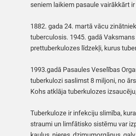
seniem laikiem pasaule vairākkārt i
1882. gada 24. martā vācu zinātniek
tuberculosis. 1945. gadā Vaksmans ie
prettuberkulozes līdzekļi, kurus tub
1993.gadā Pasaules Veselības Organi
tuberkulozi saslimst 8 miljoni, no ār
Kohs atklāja tuberkulozes izsaucēju,
Tuberkuloze ir infekciju slimība, ku
straumi un limfātisko sistēmu var iz
kaulus, nieres, dzimumorgānus, gal