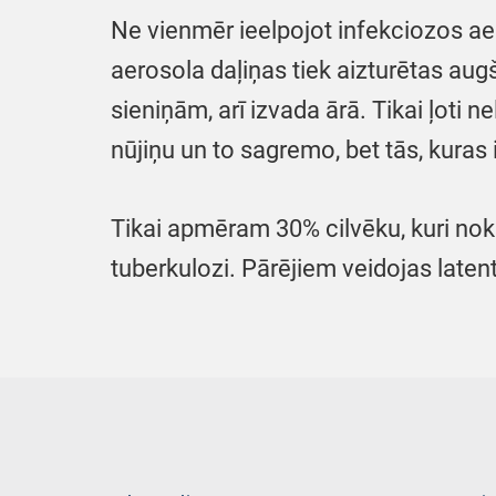
Ne vienmēr ieelpojot infekciozos aer
aerosola daļiņas tiek aizturētas aug
sieniņām, arī izvada ārā. Tikai ļoti 
nūjiņu un to sagremo, bet tās, kuras 
Tikai apmēram 30% cilvēku, kuri nokļu
tuberkulozi. Pārējiem veidojas laten