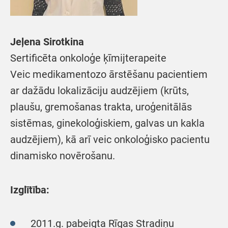
Jeļena Sirotkina
Sertificēta onkoloģe ķīmijterapeite
Veic medikamentozo ārstēšanu pacientiem
ar dažādu lokalizāciju audzējiem (krūts,
plaušu, gremošanas trakta, uroģenitālās
sistēmas, ginekoloģiskiem, galvas un kakla
audzējiem), kā arī veic onkoloģisko pacientu
dinamisko novērošanu.
Izglītība:
2011.g. pabeigta Rīgas Stradiņu