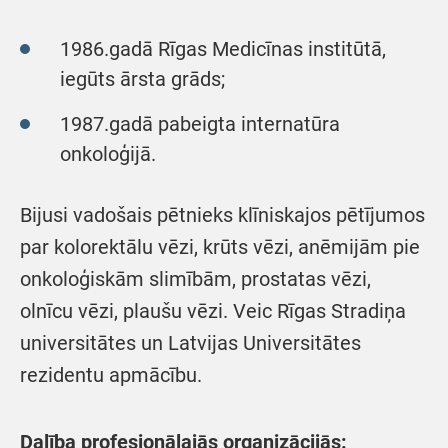
1986.gadā Rīgas Medicīnas institūtā,
iegūts ārsta grāds;
1987.gadā pabeigta internatūra
onkoloģijā.
Bijusi vadošais pētnieks klīniskajos pētījumos
par kolorektālu vēzi, krūts vēzi, anēmijām pie
onkoloģiskām slimībām, prostatas vēzi,
olnīcu vēzi, plaušu vēzi. Veic Rīgas Stradiņa
universitātes un Latvijas Universitātes
rezidentu apmācību.
Dalība profesionālajās organizācijās: