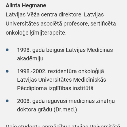
Alinta Hegmane
Latvijas Vēža centra direktore, Latvijas
Universitātes asociētā profesore, sertificēta
onkoloģe ķīmijterapeite.
1998. gadā beigusi Latvijas Medicīnas
akadēmiju
1998.-2002. rezidentūra onkoloģijā
Latvijas Universitātes Medicīniskās
Pēcdiploma izglītības institūtā
2008. gadā ieguvusi medicīnas zinātņu
doktora grādu (Dr.med.)
Veic studentu apmācību Latvijas Universitātē,