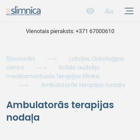
Vienotais pieraksts:
+371 67000610
Stacionāri
Latvijas Onkoloģijas
centrs
Solīdo audzēju
medikamentozās terapijas klīnika
Ambulatorās terapijas nodaļa
Ambulatorās terapijas
nodaļa