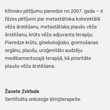
Klīnisko pētījumu pieredze no 2007. gada – II
fāzes pētījumi par metastātiska kolorektālā
vēža ārstēšanu, metastātiska plaušu vēža
ārstēšanu, krūts vēža adjuvanta terapiju.
Pieredze krūts, ginekoloģisko, gremošanas
orgānu, plaušu, uroģenitālo audzēju
medikamentozajā terapijā, kā prioritāte
plaušu vēža ārstēšana.
Žanete Zvirbule
Sertificēta onkoloģe ķīmijterapeite.