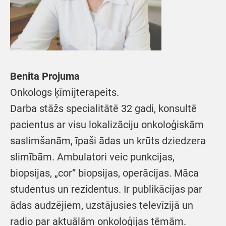
Benita Projuma
Onkologs ķīmijterapeits.
Darba stāžs specialitātē 32 gadi, konsultē
pacientus ar visu lokalizāciju onkoloģiskām
saslimšanām, īpaši ādas un krūts dziedzera
slimībām. Ambulatori veic punkcijas,
biopsijas, „cor” biopsijas, operācijas. Māca
studentus un rezidentus. Ir publikācijas par
ādas audzējiem, uzstājusies televīzijā un
radio par aktuālām onkoloģijas tēmām.