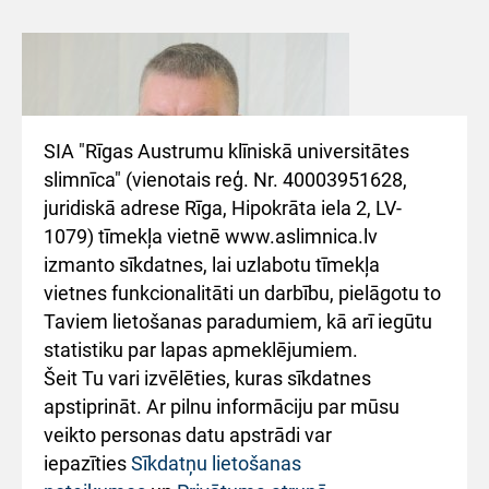
SIA "Rīgas Austrumu klīniskā universitātes
slimnīca" (vienotais reģ. Nr. 40003951628,
juridiskā adrese Rīga, Hipokrāta iela 2, LV-
1079) tīmekļa vietnē www.aslimnica.lv
izmanto sīkdatnes, lai uzlabotu tīmekļa
vietnes funkcionalitāti un darbību, pielāgotu to
Taviem lietošanas paradumiem, kā arī iegūtu
statistiku par lapas apmeklējumiem.
Šeit Tu vari izvēlēties, kuras sīkdatnes
Jānis Kāpostiņš
apstiprināt. Ar pilnu informāciju par mūsu
Onkologs ķīmijterapeits, specializācija
veikto personas datu apstrādi var
iepazīties
Sīkdatņu lietošanas
mamoloģija.