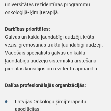
universitātes rezidentūras programmu
onkoloģijā- ķīmijterapijā.
Darbības prioritātes:
Galvas un kakla ļaundabīgi audzēji, krūts
vēzis, gremošanas trakta ļaundabīgi audzēji.
Vadošais speciālists galvas un kakla
ļaundabīgu audzēju sistēmiskā ārstēšanā,
piedalās konsīlijos un rezidentu apmācībā.
Dalība profesionālajās organizācijās:
Latvijas Onkologu ķīmijterapeitu
asociācijas;