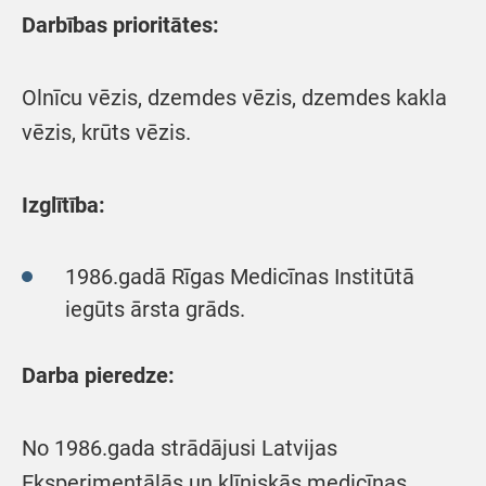
Darbības prioritātes:
Olnīcu vēzis, dzemdes vēzis, dzemdes kakla
vēzis, krūts vēzis.
Izglītība:
1986.gadā Rīgas Medicīnas Institūtā
iegūts ārsta grāds.
Darba pieredze:
No 1986.gada strādājusi Latvijas
Eksperimentālās un klīniskās medicīnas