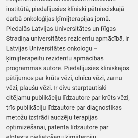
institūtā, piedalījusies klīniski pētnieciskajā
darbā onkoloģijas ķīmijterapijas jomā.
Piedalās Latvijas Universitātes un Rīgas
Stradiņa universitātes rezidentu apmācībā, ir
Latvijas Universitātes onkologu –
ķīmijterapeitu rezidentu apmācības
programmas autore. Piedalījusies klīniskajos
pētījumos par krūts vēzi, olnīcu vēzi, zarnu
vēzi, plaušu vēzi. Ir divu starptautiski
citējamu publikāciju līdzautore par krūts vēzi,
trīs publikāciju līdzautore par diagnostikas
metožu izstrādi audzēju terapijas
optimizēšanai, patenta līdzautore par
elptesta pielietošanu ķīmijterpiju