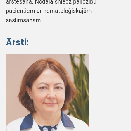
ārstēšana. Nodaļā sniedz palīdzību
pacientiem ar hematoloģiskajām
saslimšanām.
Ārsti: