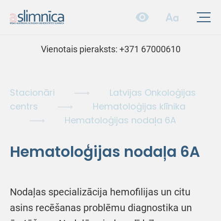
Vienotais pieraksts:
+371 67000610
Stacionāri
Latvijas Onkoloģijas
centrs
Hematoloģijas klīnika
Hematoloģijas nodaļa 6A
Hematoloģijas nodaļa 6A
Nodaļas specializācija hemofilijas un citu
asins recēšanas problēmu diagnostika un