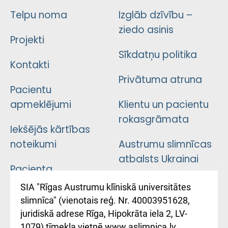
Telpu noma
Izglāb dzīvību –
ziedo asinis
Projekti
Sīkdatņu politika
Kontakti
Privātuma atruna
Pacientu
apmeklējumi
Klientu un pacientu
rokasgrāmata
Iekšējās kārtības
noteikumi
Austrumu slimnīcas
atbalsts Ukrainai
Pacienta
atsauksmju/sūdzību
Підтримка Східної
SIA "Rīgas Austrumu klīniskā universitātes
iesniegšanas
лікарні та співпраця з
slimnīca" (vienotais reģ. Nr. 40003951628,
kārtība
Україною
juridiskā adrese Rīga, Hipokrāta iela 2, LV-
1079) tīmekļa vietnē www.aslimnica.lv