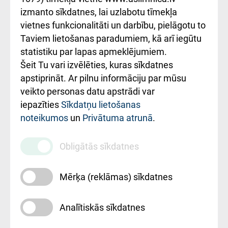
Kā pie mums nokļūt
izmanto sīkdatnes, lai uzlabotu tīmekļa
vietnes funkcionalitāti un darbību, pielāgotu to
Rēķinu apmaksas
Taviem lietošanas paradumiem, kā arī iegūtu
ceļvedis
statistiku par lapas apmeklējumiem.
Šeit Tu vari izvēlēties, kuras sīkdatnes
Rekvizīti un
apstiprināt. Ar pilnu informāciju par mūsu
ārstniecības
veikto personas datu apstrādi var
iestādes kods
iepazīties
Sīkdatņu lietošanas
noteikumos
un
Privātuma atrunā
.
010000234
Maksas
Obligātās sīkdatnes
pakalpojumu
cenrādis
Mērķa (reklāmas) sīkdatnes
Analītiskās sīkdatnes
Uz sākumu