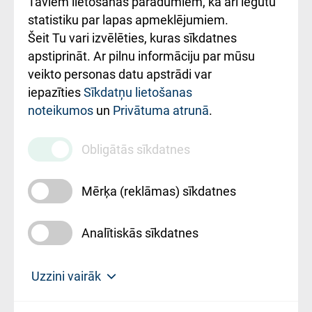
Taviem lietošanas paradumiem, kā arī iegūtu
ceļvedis
statistiku par lapas apmeklējumiem.
Šeit Tu vari izvēlēties, kuras sīkdatnes
Rekvizīti un
apstiprināt. Ar pilnu informāciju par mūsu
ārstniecības
veikto personas datu apstrādi var
iestādes kods
iepazīties
Sīkdatņu lietošanas
noteikumos
un
Privātuma atrunā
.
010000234
Maksas
Obligātās sīkdatnes
pakalpojumu
cenrādis
Mērķa (reklāmas) sīkdatnes
Analītiskās sīkdatnes
Uz sākumu
Uzzini vairāk
Rīgas Austrumu klīniskā universitātes