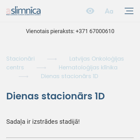
Vienotais pieraksts:
+371 67000610
Stacionāri
Latvijas Onkoloģijas
centrs
Hematoloģijas klīnika
Dienas stacionārs 1D
Dienas stacionārs 1D
Sadaļa ir izstrādes stadijā!