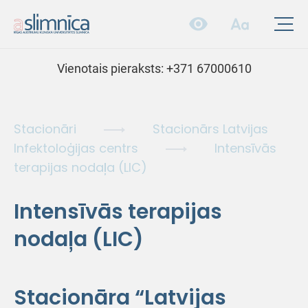
Vienotais pieraksts:
+371 67000610
Stacionāri
Stacionārs Latvijas
Infektoloģijas centrs
Intensīvās
terapijas nodaļa (LIC)
Intensīvās terapijas
nodaļa (LIC)
Stacionāra “Latvijas