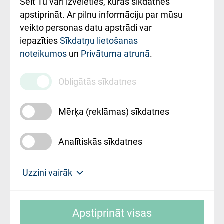
Šeit Tu vari izvēlēties, kuras sīkdatnes
Rekvizīti un
apstiprināt. Ar pilnu informāciju par mūsu
ārstniecības
veikto personas datu apstrādi var
iestādes kods
iepazīties
Sīkdatņu lietošanas
noteikumos
un
Privātuma atrunā
.
010000234
Maksas
Obligātās sīkdatnes
pakalpojumu
cenrādis
Mērķa (reklāmas) sīkdatnes
Analītiskās sīkdatnes
Uz sākumu
Uzzini vairāk
Rīgas Austrumu klīniskā universitātes
© SIA "Rīgas Austrumu klīniskā universitātes
slimnīca, turpmāk – Pārzinis, sīkdatņu
Apstiprināt visas
slimnīca"
izmantošanas politikas mērķis ir sniegt