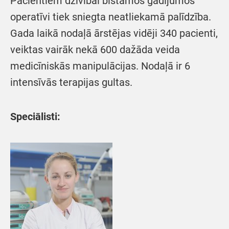
Pacientiem dzīvībai bīstamos gadījumos
operatīvi tiek sniegta neatliekamā palīdzība.
Gada laikā nodaļā ārstējas vidēji 340 pacienti,
veiktas vairāk nekā 600 dažāda veida
medicīniskās manipulācijas. Nodaļā ir 6
intensīvās terapijas gultas.
Speciālisti: