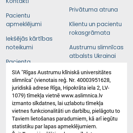
Kontakti
Privātuma atruna
Pacientu
apmeklējumi
Klientu un pacientu
rokasgrāmata
Iekšējās kārtības
noteikumi
Austrumu slimnīcas
atbalsts Ukrainai
Pacienta
atsauksmju/sūdzību
Підтримка Східної
SIA "Rīgas Austrumu klīniskā universitātes
iesniegšanas
лікарні та співпраця з
slimnīca" (vienotais reģ. Nr. 40003951628,
kārtība
Україною
juridiskā adrese Rīga, Hipokrāta iela 2, LV-
1079) tīmekļa vietnē www.aslimnica.lv
Kā pie mums nokļūt
izmanto sīkdatnes, lai uzlabotu tīmekļa
vietnes funkcionalitāti un darbību, pielāgotu to
Rēķinu apmaksas
Taviem lietošanas paradumiem, kā arī iegūtu
ceļvedis
statistiku par lapas apmeklējumiem.