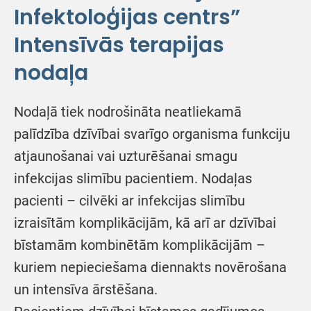
Infektoloģijas centrs”
Intensīvās terapijas
nodaļa
Nodaļā tiek nodrošināta neatliekamā
palīdzība dzīvībai svarīgo organisma funkciju
atjaunošanai vai uzturēšanai smagu
infekcijas slimību pacientiem. Nodaļas
pacienti – cilvēki ar infekcijas slimību
izraisītām komplikācijām, kā arī ar dzīvībai
bīstamām kombinētām komplikācijām –
kuriem nepieciešama diennakts novērošana
un intensīva ārstēšana.