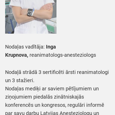
Nodaļas vadītāja:
Inga
Krupnova,
reanimatologs-anesteziologs
Nodaļā strādā 3 sertificēti ārsti reanimatologi
un 3 stažieri.
Nodaļas mediķi ar saviem pētījumiem un
ziņojumiem piedalās zinātniskajās
konferencēs un kongresos, regulāri informē
par savu darbu Latvijas Anesteziologu un